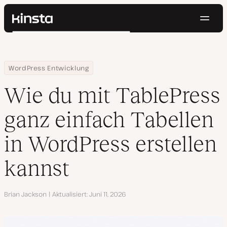
Navig
Kinsta®
Suchen
Plattform
Lösungen
Anmelden
Kostenlos testen
Home
Ressourcen Center
Wie du mit TablePress ganz einfach Tabellen in WordPress erstel
WordPress Entwicklung
Preise
Ressourcen
Wie du mit TablePress
Kontakt
ganz einfach Tabellen
in WordPress erstellen
kannst
Autor
Brian Jackson
Aktualisiert
Juni 11, 2026