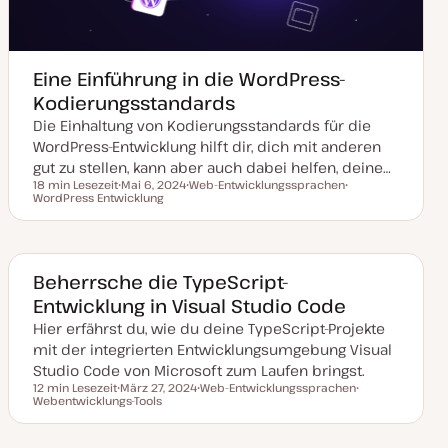
Eine Einführung in die WordPress-
Kodierungsstandards
Die Einhaltung von Kodierungsstandards für die
WordPress-Entwicklung hilft dir, dich mit anderen
gut zu stellen, kann aber auch dabei helfen, deine…
18 min Lesezeit
Mai 6, 2024
Web-Entwicklungssprachen
Lesezeit
WordPress Entwicklung
D
T
T
a
h
h
t
e
e
u
m
m
m
a
a
a
k
Beherrsche die TypeScript-
t
Entwicklung in Visual Studio Code
u
a
Hier erfährst du, wie du deine TypeScript-Projekte
l
i
mit der integrierten Entwicklungsumgebung Visual
s
i
Studio Code von Microsoft zum Laufen bringst.
e
12 min Lesezeit
März 27, 2024
Web-Entwicklungssprachen
r
Lesezeit
Webentwicklungs-Tools
D
T
T
t
a
h
h
t
e
e
u
m
m