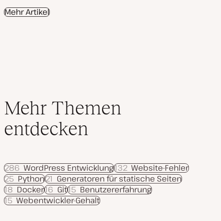
a
k
Mehr Artikel
t
u
a
l
i
s
i
e
r
t
Mehr Themen
entdecken
286
WordPress Entwicklung
132
Website-Fehler
25
Python
21
Generatoren für statische Seiten
18
Docker
16
Git
15
Benutzererfahrung
15
Webentwickler-Gehalt