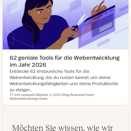
62 geniale Tools für die Webentwicklung
im Jahr 2026
Entdecke 62 erstaunliche Tools für die
Webentwicklung, die du nutzen kannst, um deine
Webentwicklungsfähigkeiten und deine Produktivität
zu steiger…
77 min Lesezeit
Oktober 2, 2023
Blog
Business-Tools
Lesezeit
Webentwicklungs-Tools
D
P
T
T
a
o
h
h
t
s
e
e
u
t
m
m
m
T
a
a
a
y
k
p
t
Möchten Sie wissen, wie wir
u