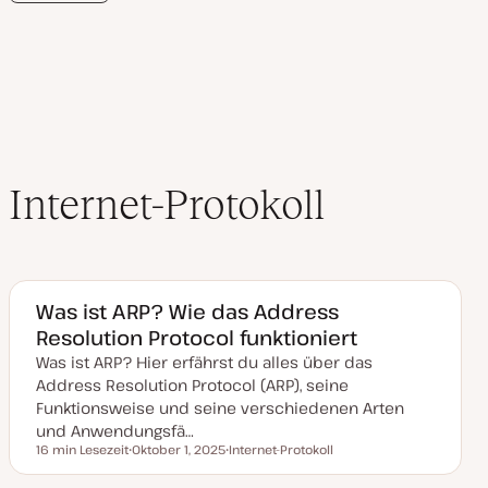
u
a
l
i
s
i
e
r
t
Internet-Protokoll
Was ist ARP? Wie das Address
Resolution Protocol funktioniert
Was ist ARP? Hier erfährst du alles über das
Address Resolution Protocol (ARP), seine
Funktionsweise und seine verschiedenen Arten
und Anwendungsfä…
16 min Lesezeit
Oktober 1, 2025
Internet-Protokoll
Lesezeit
D
T
a
h