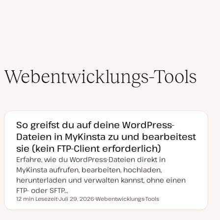
a
l
i
s
i
e
r
t
Webentwicklungs-Tools
So greifst du auf deine WordPress-
Dateien in MyKinsta zu und bearbeitest
sie (kein FTP-Client erforderlich)
Erfahre, wie du WordPress-Dateien direkt in
MyKinsta aufrufen, bearbeiten, hochladen,
herunterladen und verwalten kannst, ohne einen
FTP- oder SFTP…
12 min Lesezeit
Juli 29, 2026
Webentwicklungs-Tools
Lesezeit
D
T
a
h
t
e