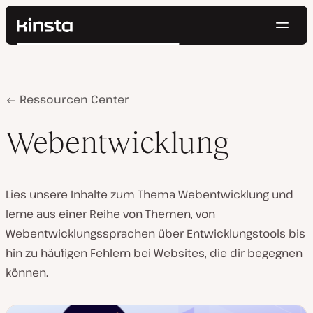
Navig
Kinsta®
Suchen
Plattform
Lösungen
Anmelden
Kostenlos testen
Preise
Home
Webentwicklung
Ressourcen Center
Ressourcen
Kontakt
Webentwicklung
Lies unsere Inhalte zum Thema Webentwicklung und
lerne aus einer Reihe von Themen, von
Webentwicklungssprachen über Entwicklungstools bis
hin zu häufigen Fehlern bei Websites, die dir begegnen
können.