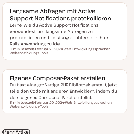
m
a
a
a
k
Langsame Abfragen mit Active
t
Support Notifications protokollieren
u
a
Lerne, wie du Active Support Notifications
l
i
verwendest, um langsame Abfragen zu
s
i
protokollieren und Leistungsprobleme in Ihrer
e
Rails-Anwendung zu ide…
r
t
6 min Lesezeit
Februar 21, 2024
Web-Entwicklungssprachen
Lesezeit
Webentwicklungs-Tools
D
T
T
a
h
h
t
e
e
u
m
m
m
a
a
a
k
Eigenes Composer-Paket erstellen
t
u
Du hast eine großartige PHP-Bibliothek erstellt, jetzt
a
teile den Code mit anderen Entwicklern, indem du
l
i
dein eigenes Composer-Paket erstellst.
s
11 min Lesezeit
Februar 29, 2024
Web-Entwicklungssprachen
i
Lesezeit
Webentwicklungs-Tools
D
T
T
e
a
h
h
r
t
e
e
t
u
m
m
m
a
a
a
k
Mehr Artikel
t