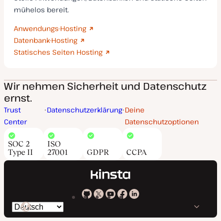
mühelos bereit.
Anwendungs-Hosting
Datenbank-Hosting
Statisches Seiten Hosting
Wir nehmen Sicherheit und Datenschutz
ernst.
Trust
Datenschutzerklärung
Deine
Center
Datenschutzoptionen
SOC 2
ISO
Type II
27001
GDPR
CCPA
Kinsta
Kinsta
Kinsta
Kinsta
Kinsta
Spräche
bei
auf
auf
auf
auf
ändern