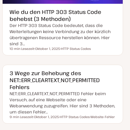
Wie du den HTTP 303 Status Code
behebst (3 Methoden)
Der HTTP 303 Status Code bedeutet, dass die
Weiterleitungen keine Verbindung zu der kürzlich
übertragenen Ressource herstellen können. Hier
sind 3…
10 min Lesezeit
Oktober 1, 2025
HTTP Status Codes
Lesezeit
D
T
a
h
t
e
u
m
m
a
a
3 Wege zur Behebung des
k
NET::ERR_CLEARTEXT_NOT_PERMITTED
t
u
Fehlers
a
l
NET::ERR_CLEARTEXT_NOT_PERMITTED Fehler beim
i
s
Versuch, auf eine Webseite oder eine
i
Webanwendung zuzugreifen. Hier sind 3 Methoden,
e
r
um diesen Fehler…
t
9 min Lesezeit
Oktober 1, 2025
HTTP Status Codes
Website-Fehler
Lesezeit
D
T
T
a
h
h
t
e
e