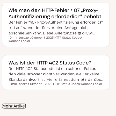
u
m
m
m
a
a
a
Wie man den HTTP-Fehler 407 „Proxy-
k
Authentifizierung erforderlich“ behebt
t
u
Der Fehler "407 Proxy-Authentifizierung erforderlich"
a
l
tritt auf, wenn der Server eine Anfrage nicht
i
s
abschließen kann. Diese Anleitung zeigt dir, wi…
i
10 min Lesezeit
Oktober 1, 2025
HTTP Status Codes
e
Lesezeit
Website-Fehler
D
T
T
r
a
h
h
t
t
e
e
u
m
m
m
a
a
a
k
Was ist der HTTP 402 Status Code?
t
u
Der HTTP 402 Statuscode ist ein seltener Fehler,
a
den viele Browser nicht verwenden, weil er keine
l
i
Standardantwort ist. Hier erfährst du mehr darübe…
s
5 min Lesezeit
Oktober 1, 2025
HTTP Status Codes
Website-Fehler
i
Lesezeit
D
T
T
e
a
h
h
r
t
e
e
t
u
m
m
m
a
a
a
Mehr Artikel
k
t
u