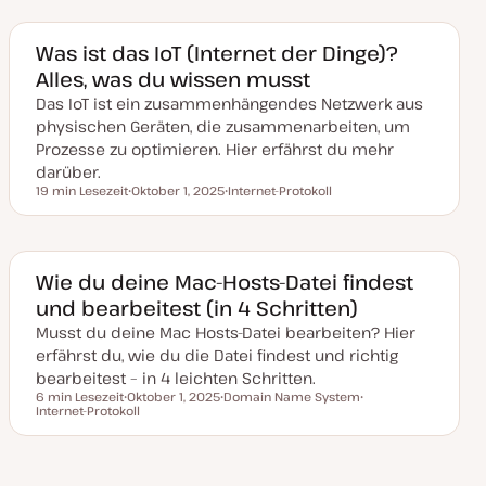
t
e
u
m
m
a
a
Was ist das IoT (Internet der Dinge)?
k
Alles, was du wissen musst
t
u
Das IoT ist ein zusammenhängendes Netzwerk aus
a
l
physischen Geräten, die zusammenarbeiten, um
i
s
Prozesse zu optimieren. Hier erfährst du mehr
i
darüber.
e
r
19 min Lesezeit
Oktober 1, 2025
Internet-Protokoll
Lesezeit
t
D
T
a
h
t
e
u
m
m
a
a
Wie du deine Mac-Hosts-Datei findest
k
und bearbeitest (in 4 Schritten)
t
u
Musst du deine Mac Hosts-Datei bearbeiten? Hier
a
l
erfährst du, wie du die Datei findest und richtig
i
s
bearbeitest – in 4 leichten Schritten.
i
6 min Lesezeit
Oktober 1, 2025
Domain Name System
e
Lesezeit
Internet-Protokoll
D
T
T
r
a
h
h
t
t
e
e
u
m
m
m
a
a
a