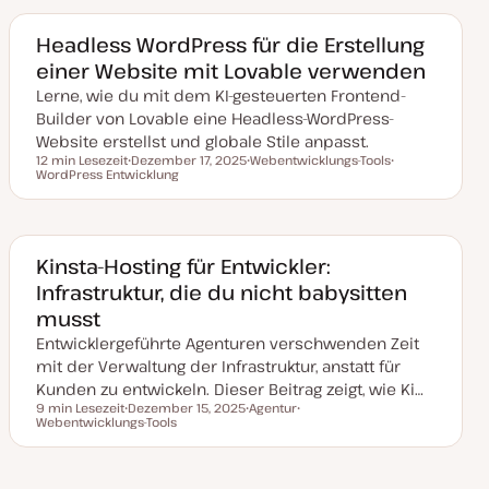
u
m
m
a
a
Headless WordPress für die Erstellung
k
einer Website mit Lovable verwenden
t
u
Lerne, wie du mit dem KI-gesteuerten Frontend-
a
l
Builder von Lovable eine Headless-WordPress-
i
s
Website erstellst und globale Stile anpasst.
i
12 min Lesezeit
Dezember 17, 2025
Webentwicklungs-Tools
e
Lesezeit
WordPress Entwicklung
D
T
T
r
a
h
h
t
t
e
e
u
m
m
m
a
a
a
k
Kinsta-Hosting für Entwickler:
t
Infrastruktur, die du nicht babysitten
u
a
musst
l
i
Entwicklergeführte Agenturen verschwenden Zeit
s
i
mit der Verwaltung der Infrastruktur, anstatt für
e
Kunden zu entwickeln. Dieser Beitrag zeigt, wie Ki…
r
t
9 min Lesezeit
Dezember 15, 2025
Agentur
Lesezeit
Webentwicklungs-Tools
D
T
T
a
h
h
t
e
e
u
m
m
m
a
a