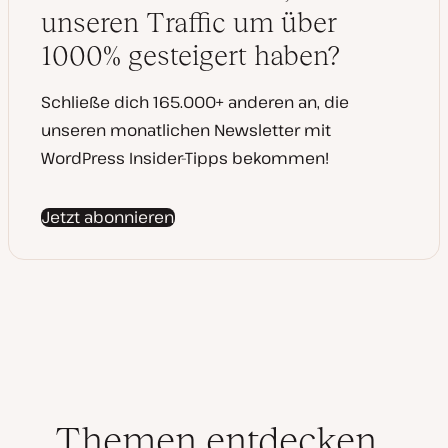
a
unseren Traffic um über
l
i
s
1000% gesteigert haben?
i
e
r
t
Schließe dich 165.000+ anderen an, die
unseren monatlichen Newsletter mit
WordPress Insider-Tipps bekommen!
Jetzt abonnieren
Themen entdecken