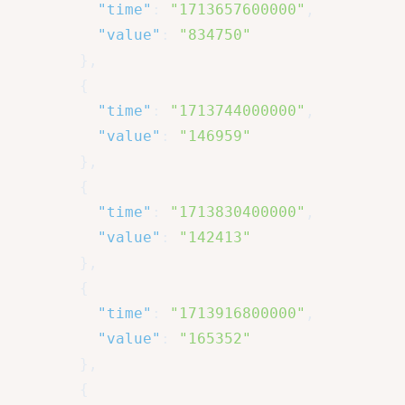
"time"
:
"1713657600000"
,
"value"
:
"834750"
}
,
{
"time"
:
"1713744000000"
,
"value"
:
"146959"
}
,
{
"time"
:
"1713830400000"
,
"value"
:
"142413"
}
,
{
"time"
:
"1713916800000"
,
"value"
:
"165352"
}
,
{