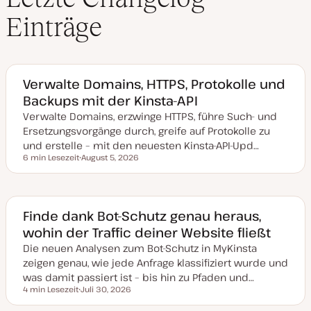
Einträge
Verwalte Domains, HTTPS, Protokolle und
Backups mit der Kinsta-API
Verwalte Domains, erzwinge HTTPS, führe Such- und
Ersetzungsvorgänge durch, greife auf Protokolle zu
und erstelle – mit den neuesten Kinsta-API-Upd…
6 min Lesezeit
August 5, 2026
Lesezeit
D
a
t
u
m
a
Finde dank Bot-Schutz genau heraus,
k
wohin der Traffic deiner Website fließt
t
u
Die neuen Analysen zum Bot-Schutz in MyKinsta
a
l
zeigen genau, wie jede Anfrage klassifiziert wurde und
i
s
was damit passiert ist – bis hin zu Pfaden und…
i
4 min Lesezeit
Juli 30, 2026
e
Lesezeit
D
r
a
t