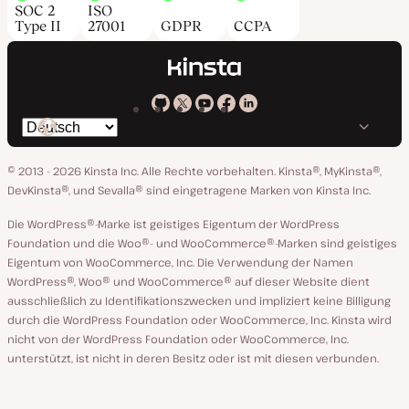
SOC 2
ISO
Type II
27001
GDPR
CCPA
Kinsta
Kinsta
Kinsta
Kinsta
Kinsta
Spräche
bei
auf
auf
auf
auf
ändern
GitHub
X
YouTube
Facebook
LinkedIn
© 2013 - 2026 Kinsta Inc. Alle Rechte vorbehalten.
Kinsta®, MyKinsta®,
DevKinsta®, und Sevalla® sind eingetragene Marken von Kinsta Inc.
Die WordPress®-Marke ist geistiges Eigentum der WordPress
Foundation und die Woo®- und WooCommerce®-Marken sind geistiges
Eigentum von WooCommerce, Inc. Die Verwendung der Namen
WordPress®, Woo® und WooCommerce® auf dieser Website dient
ausschließlich zu Identifikationszwecken und impliziert keine Billigung
durch die WordPress Foundation oder WooCommerce, Inc. Kinsta wird
nicht von der WordPress Foundation oder WooCommerce, Inc.
unterstützt, ist nicht in deren Besitz oder ist mit diesen verbunden.