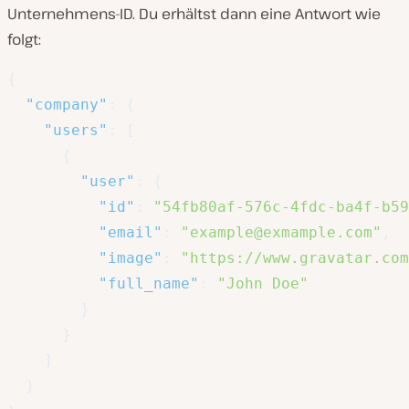
Unternehmens-ID. Du erhältst dann eine Antwort wie
folgt:
{
"company"
:
{
"users"
:
[
{
"user"
:
{
"id"
:
"54fb80af-576c-4fdc-ba4f-b59
"email"
:
"example@exmample.com"
,
"image"
:
"https://www.gravatar.com
"full_name"
:
"John Doe"
}
}
]
}