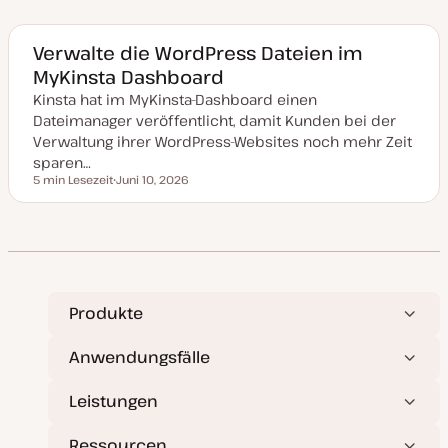
t
u
m
a
Verwalte die WordPress Dateien im
k
MyKinsta Dashboard
t
u
Kinsta hat im MyKinsta-Dashboard einen
a
l
Dateimanager veröffentlicht, damit Kunden bei der
i
s
Verwaltung ihrer WordPress-Websites noch mehr Zeit
i
sparen…
e
r
5 min Lesezeit
Juni 10, 2026
Lesezeit
t
D
a
t
u
m
a
k
t
u
a
Produkte
l
i
s
Anwendungsfälle
i
e
r
Leistungen
t
Ressourcen