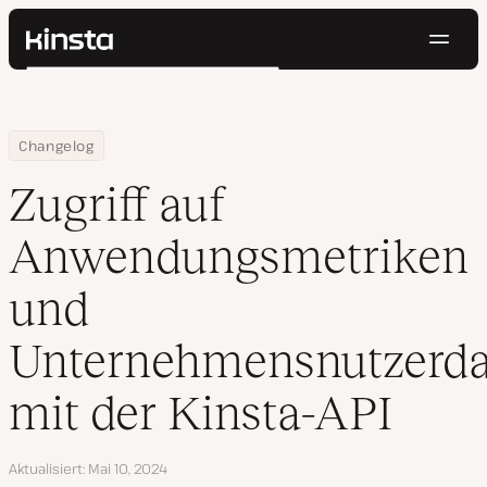
Navig
Kinsta®
Suchen
Plattform
Lösungen
Anmelden
Kostenlos testen
Home
Zugriff auf Anwendungsmetriken und Unternehmensnutzerdaten 
Changelog
Preise
Ressourcen
Zugriff auf
Kontakt
Anwendungsmetriken
und
Unternehmensnutzerda
mit der Kinsta-API
Aktualisiert
Mai 10, 2024