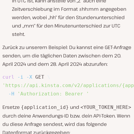
in UTC ist, kann anstelle von „Z“ auch eine
Zeitverschiebung im Format ±hh:mm angegeben
werden, wobei „hh“ für den Stundenunterschied
und „mm“ für den Minutenunterschied zur UTC
steht.
Zurück zu unserem Beispiel: Du kannst eine GET-Anfrage
senden, um die täglichen Daten zwischen dem 20.
April 2024 und dem 28. April 2024 abzurufen:
curl
-i
-X
 GET 
\
'https://api.kinsta.com/v2/applications/{app
-H
'Authorization: Bearer '
Ersetze
und
{application_id}
<YOUR_TOKEN_HERE>
durch deine Anwendungs-ID bzw. dein API-Token. Wenn
du diese Anfrage sendest, wird das folgende
Datenformat zurückgegeben: