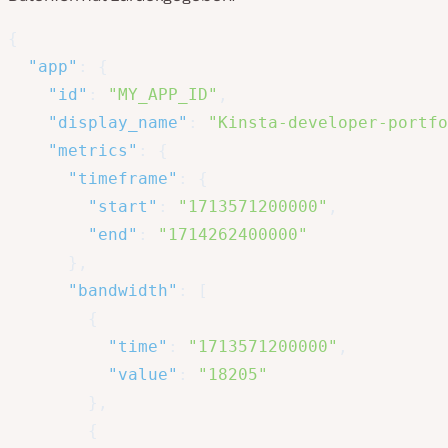
{
"app"
:
{
"id"
:
"MY_APP_ID"
,
"display_name"
:
"Kinsta-developer-portfo
"metrics"
:
{
"timeframe"
:
{
"start"
:
"1713571200000"
,
"end"
:
"1714262400000"
}
,
"bandwidth"
:
[
{
"time"
:
"1713571200000"
,
"value"
:
"18205"
}
,
{