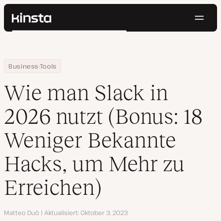
Navig
Kinsta®
Suchen
Plattform
Lösungen
Anmelden
Kostenlos testen
Home
Ressourcen Center
Wie man Slack in 2024 nutzt (Bonus: 18 Weniger Bekannte Hacks,
Business-Tools
Preise
Ressourcen
Wie man Slack in
Kontakt
2026 nutzt (Bonus: 18
Weniger Bekannte
Hacks, um Mehr zu
Erreichen)
Autor
Matteo Duò
Aktualisiert
Oktober 3, 2023