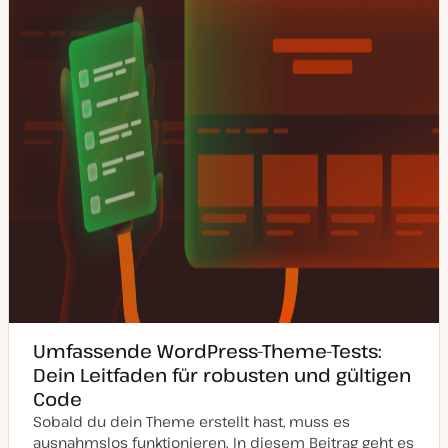
i
s
i
e
r
t
Umfassende WordPress-Theme-Tests:
Dein Leitfaden für robusten und gültigen
Code
Sobald du dein Theme erstellt hast, muss es
ausnahmslos funktionieren. In diesem Beitrag geht es