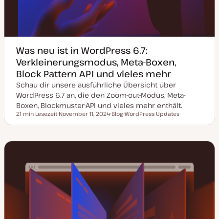
Was neu ist in WordPress 6.7:
Verkleinerungsmodus, Meta-Boxen,
Block Pattern API und vieles mehr
Schau dir unsere ausführliche Übersicht über
WordPress 6.7 an, die den Zoom-out-Modus, Meta-
Boxen, Blockmuster-API und vieles mehr enthält.
21 min Lesezeit
November 11, 2024
Blog
WordPress Updates
Lesezeit
D
P
T
a
o
h
t
s
e
u
t
m
m
T
a
a
y
k
p
t
u
a
l
i
s
i
e
r