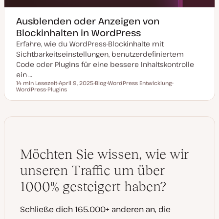
Ausblenden oder Anzeigen von
Blockinhalten in WordPress
Erfahre, wie du WordPress-Blockinhalte mit
Sichtbarkeitseinstellungen, benutzerdefiniertem
Code oder Plugins für eine bessere Inhaltskontrolle
ein-…
14 min Lesezeit
April 9, 2025
Blog
WordPress Entwicklung
Lesezeit
WordPress-Plugins
D
P
T
T
a
o
h
h
t
s
e
e
u
t
m
m
m
T
a
a
a
y
k
p
t
u
a
Möchten Sie wissen, wie wir
l
i
s
unseren Traffic um über
i
e
1000% gesteigert haben?
r
t
Schließe dich 165.000+ anderen an, die