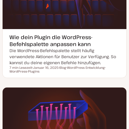
Wie dein Plugin die WordPress-
Befehlspalette anpassen kann
Die WordPress-Befehlspalette stellt häufig
verwendete Aktionen für Benutzer zur Verfügung. So
kannst du deine eigenen Befehle hinzufügen.
7 min Lesezeit
Januar 16, 2025
Blog
WordPress Entwicklung
Lesezeit
WordPress-Plugins
D
P
T
T
a
o
h
h
t
s
e
e
u
t
m
m
m
T
a
a
a
y
k
p
t
u
a
l
i
s
i
e
r