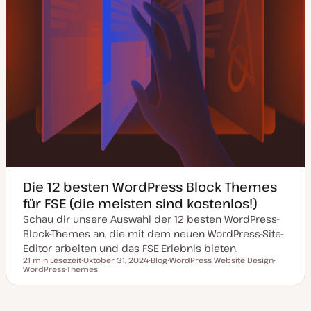
t
Die 12 besten WordPress Block Themes
für FSE (die meisten sind kostenlos!)
Schau dir unsere Auswahl der 12 besten WordPress-
Block-Themes an, die mit dem neuen WordPress-Site-
Editor arbeiten und das FSE-Erlebnis bieten.
21 min Lesezeit
Oktober 31, 2024
Blog
WordPress Website Design
Lesezeit
WordPress-Themes
D
P
T
T
a
o
h
h
t
s
e
e
u
t
m
m
m
T
a
a