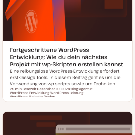
Fortgeschrittene WordPress-
Entwicklung: Wie du dein nächstes
Projekt mit wp-Skripten erstellen kannst
Eine reibungslose WordPress-Entwicklung erfordert
erstklassige Tools. In diesem Beitrag geht es um die
Verwendung von wp-scripts sowie um Techniken…
25 min Lesezeit
Dezember 10, 2024
Blog
Agentur
WordPress Entwicklung
D
WordPress Leistung
P
T
T
Lesezeit
WordPress Website Design
a
T
o
h
T
h
t
h
s
e
h
e
u
e
t
m
e
m
m
m
T
a
m
a
a
a
y
a
k
p
t
u
a
l