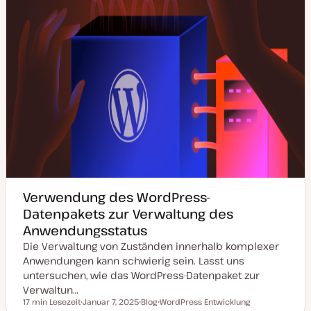
t
Verwendung des WordPress-
Datenpakets zur Verwaltung des
Anwendungsstatus
Die Verwaltung von Zuständen innerhalb komplexer
Anwendungen kann schwierig sein. Lasst uns
untersuchen, wie das WordPress-Datenpaket zur
Verwaltun…
17 min Lesezeit
Januar 7, 2025
Blog
WordPress Entwicklung
Lesezeit
D
P
T