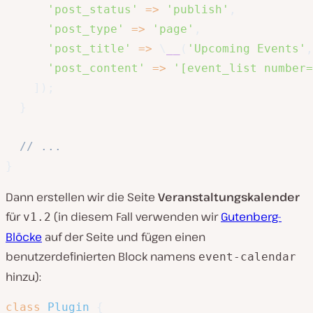
'post_status'
=>
'publish'
,
'post_type'
=>
'page'
,
'post_title'
=>
\
__
(
'Upcoming Events'
,
'post_content'
=>
'[event_list number=
]
)
;
}
// ...
}
Dann erstellen wir die Seite
Veranstaltungskalender
für
(in diesem Fall verwenden wir
Gutenberg-
v1.2
Blöcke
auf der Seite und fügen einen
benutzerdefinierten Block namens
event-calendar
hinzu):
class
Plugin
{