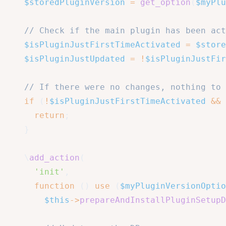
$storedPluginVersion
=
get_option
(
$myPlu
// Check if the main plugin has been act
$isPluginJustFirstTimeActivated
=
$store
$isPluginJustUpdated
=
!
$isPluginJustFir
// If there were no changes, nothing to 
if
(
!
$isPluginJustFirstTimeActivated
&&
return
;
}
\
add_action
(
'init'
,
function
(
)
use
(
$myPluginVersionOptio
$this
->
prepareAndInstallPluginSetupD