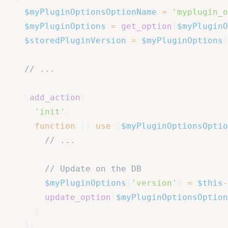
$myPluginOptionsOptionName
=
'myplugin_o
$myPluginOptions
=
get_option
(
$myPluginO
$storedPluginVersion
=
$myPluginOptions
[
// ...
\
add_action
(
'init'
,
function
(
)
use
(
$myPluginOptionsOptio
// ...
// Update on the DB
$myPluginOptions
[
'version'
]
=
$this
-
update_option
(
$myPluginOptionsOption
}
)
;