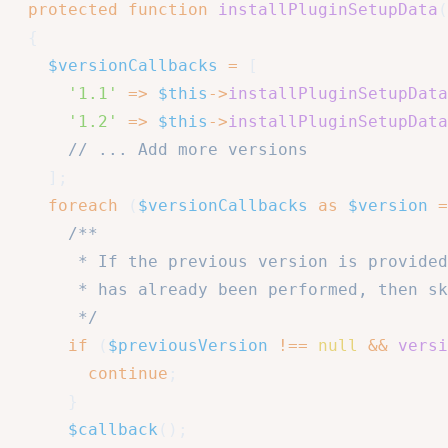
protected
function
installPluginSetupData
(
{
$versionCallbacks
=
[
'1.1'
=>
$this
->
installPluginSetupData
'1.2'
=>
$this
->
installPluginSetupData
// ... Add more versions
]
;
foreach
(
$versionCallbacks
as
$version
=
/**

       * If the previous version is provided
       * has already been performed, then sk
       */
if
(
$previousVersion
!==
null
&&
versi
continue
;
}
$callback
(
)
;