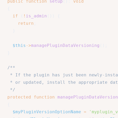
public
function
setup
(
)
:
void
{
if
(
!
is_admin
(
)
)
{
return
;
}
$this
->
managePluginDataVersioning
(
)
;
}
/**

   * If the plugin has just been newly-insta
   * or updated, install the appropriate dat
   */
protected
function
managePluginDataVersion
{
$myPluginVersionOptionName
=
'myplugin_v