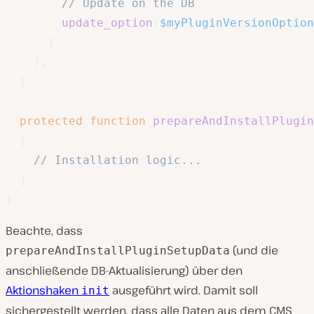
// Update on the DB
update_option
(
$myPluginVersionOption
}
)
;
}
protected
function
prepareAndInstallPlugin
{
// Installation logic...
}
}
Beachte, dass
(und die
prepareAndInstallPluginSetupData
anschließende DB-Aktualisierung) über den
Aktionshaken
ausgeführt wird. Damit soll
init
sichergestellt werden, dass alle Daten aus dem CMS