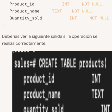
   Product_id			
INT
NOT
NULL
,
   Product_name		
TEXT
NOT
NULL
,
   Quantity_sold		   
INT
NOT
NULL
)
;
Deberías ver la siguiente salida si la operación se
realiza correctamente: