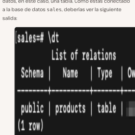
datos, en este caso, una tabla. Como estás conectado
a la base de datos
, deberías ver la siguiente
sales
salida: