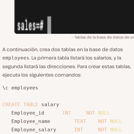
Tablas de la base de datos de v
A continuación, crea dos tablas en la base de datos
. La primera tabla listará los salarios, y la
employees
segunda listará las direcciones. Para crear estas tablas,
ejecuta los siguientes comandos:
\c employees

CREATE
TABLE
 salary
(
   Employee_id		
INT
NOT
NULL
,
   Employee_name		
TEXT
NOT
NULL
,
   Employee_salary		
INT
NOT
NULL