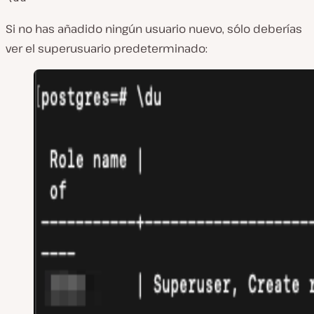
Si no has añadido ningún usuario nuevo, sólo deberías
ver el superusuario predeterminado: