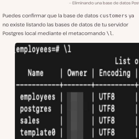
Eliminando una base de datos Post
Puedes confirmar que la base de datos
ya
customers
no existe listando las bases de datos de tu servidor
Postgres local mediante el metacomando
.
\l