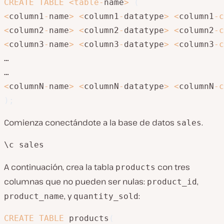
CREATE
TABLE
<
table
-
name
>
(
<
column1
-
name
>
<
column1
-
datatype
>
<
column1
-
c
<
column2
-
name
>
<
column2
-
datatype
>
<
column2
-
c
<
column3
-
name
>
<
column3
-
datatype
>
<
column3
-
c
…

<
columnN
-
name
>
<
columnN
-
datatype
>
<
columnN
-
c
)
;
Comienza conectándote a la base de datos
.
sales
\c sales
A continuación, crea la tabla
con tres
products
columnas que no pueden ser nulas:
,
product_id
, y
:
product_name
quantity_sold
CREATE
TABLE
 products
(