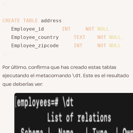
)
;
CREATE
TABLE
 address
(
   Employee_id		
INT
NOT
NULL
,
   Employee_country		
TEXT
NOT
NULL
,
   Employee_zipcode		
INT
NOT
NULL
)
;
Por último, confirma que has creado estas tablas
ejecutando el metacomando
. Este es el resultado
\dt
que deberías ver: