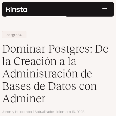
Naveg
Kinsta®
Buscar
Plataforma
Soluciones
Iniciar Sesión
Pruébalo gratis
Home
Centro de Recursos
Blog
Dominar Postgres: De la Creación a la Administración de Bases 
PostgreSQL
Precios
Recursos
Dominar Postgres: De
Contacto
la Creación a la
Administración de
Bases de Datos con
Adminer
Autor
Jeremy Holcombe
Actualizado
diciembre 16, 2025