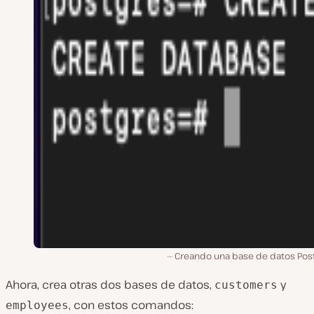
Creando una base de datos Post
Ahora, crea otras dos bases de datos,
y
customers
, con estos comandos:
employees