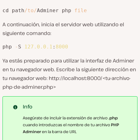
cd path
/
to
/
Adminer php 
file
A continuación, inicia el servidor web utilizando el
siguiente comando:
php 
-
S 
127.0
.0
.1
:
8000
Ya estás preparado para utilizar la interfaz de Adminer
en tu navegador web. Escribe la siguiente dirección en
tu navegador web: http://localhost:8000/<tu-archivo-
php-de-adminer.php>
Info
Asegúrate de incluir la extensión de archivo
.php
cuando introduzcas el nombre de tu archivo
PHP
Adminer
en la barra de URL