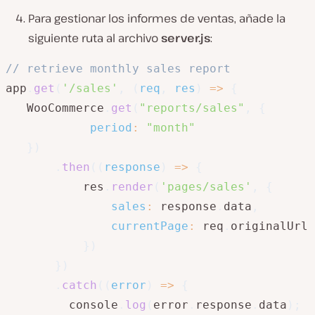
Para gestionar los informes de ventas, añade la
siguiente ruta al archivo
server.js
:
// retrieve monthly sales report
app
.
get
(
'/sales'
,
(
req
,
 res
)
=>
{
   WooCommerce
.
get
(
"reports/sales"
,
{
period
:
"month"
}
)
.
then
(
(
response
)
=>
{
           res
.
render
(
'pages/sales'
,
{
sales
:
 response
.
data
,
currentPage
:
 req
.
originalUrl

}
)
}
)
.
catch
(
(
error
)
=>
{
         console
.
log
(
error
.
response
.
data
)
;