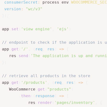
consumerSecret
:
 process
.
env
.
WOOCOMMERCE_SE
version
:
"wc/v3"
}
)
;
app
.
set
(
'view engine'
,
'ejs'
)
// endpoint to check if the application is u
app
.
get
(
'/'
,
(
req
,
 res
)
=>
{
   res
.
send
(
'The application is up and runni
}
)
// retrieve all products in the store
app
.
get
(
'/products'
,
(
req
,
 res
)
=>
{
   WooCommerce
.
get
(
"products"
)
.
then
(
(
response
)
=>
{
           res
.
render
(
'pages/inventory'
,
{