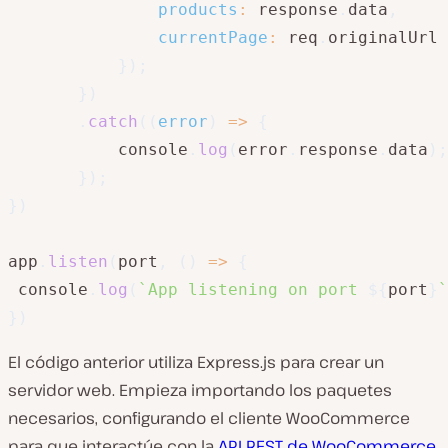
products
:
 response
.
data
,
currentPage
:
 req
.
originalUrl

}
)
;
}
)
.
catch
(
(
error
)
=>
{
           console
.
log
(
error
.
response
.
data
)
;
}
)
;
}
)
app
.
listen
(
port
,
(
)
=>
{
 console
.
log
(
`
App listening on port 
${
port
}
`
}
)
El código anterior utiliza Express.js para crear un
servidor web. Empieza importando los paquetes
necesarios, configurando el cliente WooCommerce
para que interactúe con la
API REST de WooCommerce