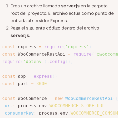
Crea un archivo llamado
server.js
en la carpeta
root del proyecto. El archivo actúa como punto de
entrada al servidor Express.
Pega el siguiente código dentro del archivo
server.js
:
const
 express 
=
require
(
'express'
)
const
 WooCommerceRestApi 
=
require
(
"@woocomm
require
(
'dotenv'
)
.
config
(
)
;
const
 app 
=
express
(
)
const
 port 
=
3000
const
 WooCommerce 
=
new
WooCommerceRestApi
(
{
url
:
 process
.
env
.
WOOCOMMERCE_STORE_URL
,
consumerKey
:
 process
.
env
.
WOOCOMMERCE_CONSUM