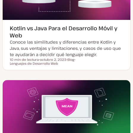
d
a
Kotlin vs Java Para el Desarrollo Móvil y
Web
Conoce las similitudes y diferencias entre Kotlin y
Java, sus ventajas y limitaciones, y casos de uso que
te ayudarán a decidir qué lenguaje elegir.
10 min de lectura
octubre 2, 2023
Blog
Tiempo de lectura
Lenguajes de Desarrollo Web
F
T
T
e
i
e
c
p
m
h
o
a
a
d
a
e
c
p
t
o
u
s
a
t
l
i
z
a
d
a