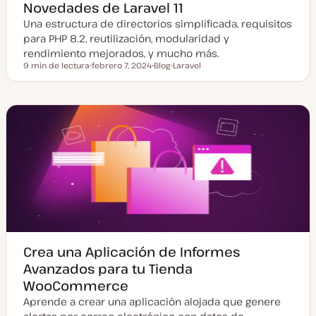
Novedades de Laravel 11
Una estructura de directorios simplificada, requisitos
para PHP 8.2, reutilización, modularidad y
rendimiento mejorados, y mucho más.
9 min de lectura
febrero 7, 2024
Blog
Laravel
Tiempo de lectura
F
T
T
e
i
e
c
p
m
h
o
a
a
d
a
e
c
p
t
o
u
s
a
t
l
i
z
a
d
a
Crea una Aplicación de Informes
Avanzados para tu Tienda
WooCommerce
Aprende a crear una aplicación alojada que genere