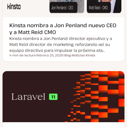
Kinsta nombra a Jon Penland nuevo CEO
y a Matt Reid CMO
Kinsta nombra a Jon Penland director ejecutivo y a
Matt Reid director de marketing, reforzando así su
equipo directivo para impulsar la próxima eta…
4 min de lectura
febrero 25, 2026
Blog
Noticias Kinsta
Tiempo de lectura
F
T
T
e
i
e
c
p
m
h
o
a
a
d
a
e
c
p
t
o
u
s
a
t
l
i
z
a
d
a