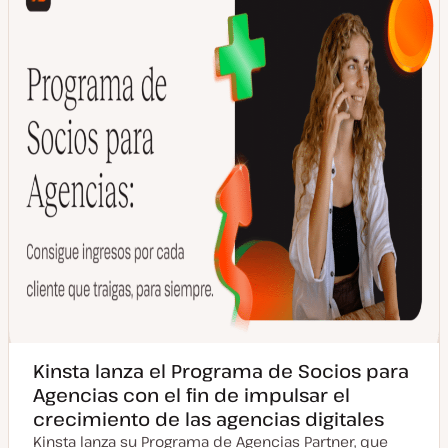
u
s
a
t
l
i
z
a
d
a
Kinsta lanza el Programa de Socios para
Agencias con el fin de impulsar el
crecimiento de las agencias digitales
Kinsta lanza su Programa de Agencias Partner, que