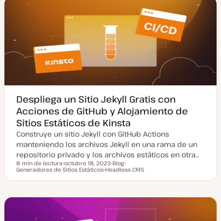
a
d
a
e
c
p
t
o
u
s
a
t
l
i
z
a
d
a
Despliega un Sitio Jekyll Gratis con
Acciones de GitHub y Alojamiento de
Sitios Estáticos de Kinsta
Construye un sitio Jekyll con GitHub Actions
manteniendo los archivos Jekyll en una rama de un
repositorio privado y los archivos estáticos en otra…
8 min de lectura
octubre 18, 2023
Blog
Tiempo de lectura
Generadores de Sitios Estáticos
F
Headless CMS
T
T
e
T
i
e
c
e
p
m
h
m
o
a
a
a
d
a
e
c
p
t
o
u
s