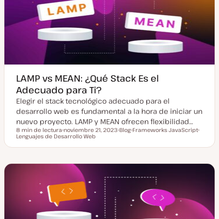
a
t
l
i
z
a
d
a
LAMP vs MEAN: ¿Qué Stack Es el
Adecuado para Ti?
Elegir el stack tecnológico adecuado para el
desarrollo web es fundamental a la hora de iniciar un
nuevo proyecto. LAMP y MEAN ofrecen flexibilidad…
8 min de lectura
noviembre 21, 2023
Blog
Frameworks JavaScript
Tiempo de lectura
Lenguajes de Desarrollo Web
F
T
T
T
e
i
e
e
c
p
m
m
h
o
a
a
a
d
a
e
c
p
t
o
u
s
a
t
l
i
z
a