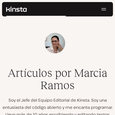
Naveg
Kinsta®
Buscar
Plataforma
Soluciones
Iniciar Sesión
Pruébalo gratis
Precios
Recursos
Contacto
Artículos por Marcia
Ramos
Soy el Jefe del Equipo Editorial de Kinsta. Soy una
entusiasta del código abierto y me encanta programar.
Llevo más de 10 años escribiendo y editando textos