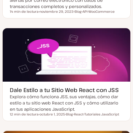
alertas por correo electrónico con datos de
transacciones completos y personalizados.
14 min de lectura
noviembre 29, 2023
Blog
API
WooCommerce
Tiempo de lectura
F
T
T
T
e
i
e
e
c
p
m
m
h
o
a
a
a
d
a
e
c
p
t
o
u
s
a
t
l
i
z
a
d
a
Dale Estilo a tu Sitio Web React con JSS
Explora cómo funciona JSS, sus ventajas, cómo dar
estilo a tu sitio web React con JSS y cómo utilizarlo
en tus aplicaciones JavaScript.
12 min de lectura
octubre 1, 2025
Blog
React
Tutoriales JavaScript
Tiempo de lectura
F
T
T
T
e
i
e
e
c
p
m
m
h
o
a
a