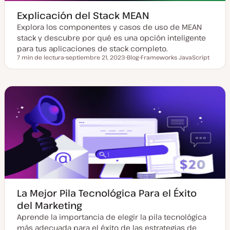
Explicación del Stack MEAN
Explora los componentes y casos de uso de MEAN
stack y descubre por qué es una opción inteligente
para tus aplicaciones de stack completo.
7 min de lectura
septiembre 21, 2023
Blog
Frameworks JavaScript
Tiempo de lectura
F
T
T
e
i
e
c
p
m
h
o
a
a
d
a
e
c
p
t
o
u
s
a
t
l
i
z
a
d
a
La Mejor Pila Tecnológica Para el Éxito
del Marketing
Aprende la importancia de elegir la pila tecnológica
más adecuada para el éxito de las estrategias de