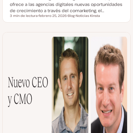
ofrece a las agencias digitales nuevas oportunidades
de crecimiento a través del comarketing, el…
3 min de lectura
febrero 25, 2026
Blog
Noticias Kinsta
Tiempo de lectura
F
T
T
e
i
e
c
p
m
h
o
a
a
d
a
e
c
p
t
o
u
s
a
t
l
i
z
a
d
a