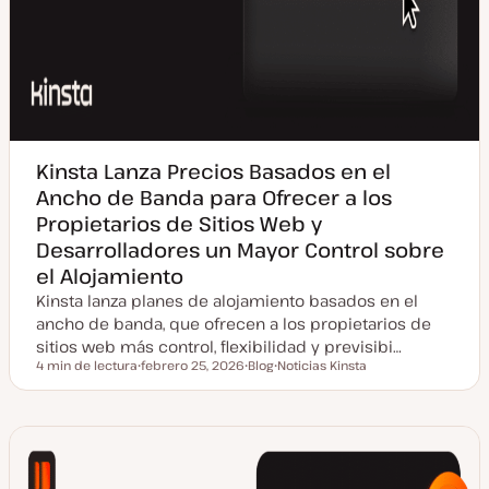
Kinsta Lanza Precios Basados en el
Ancho de Banda para Ofrecer a los
Propietarios de Sitios Web y
Desarrolladores un Mayor Control sobre
el Alojamiento
Kinsta lanza planes de alojamiento basados en el
ancho de banda, que ofrecen a los propietarios de
sitios web más control, flexibilidad y previsibi…
4 min de lectura
febrero 25, 2026
Blog
Noticias Kinsta
Tiempo de lectura
F
T
T
e
i
e
c
p
m
h
o
a
a
d
a
e
c
p
t
o