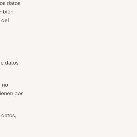
los datos
ambién
 del
e datos.
, no
ienen por
 datos,