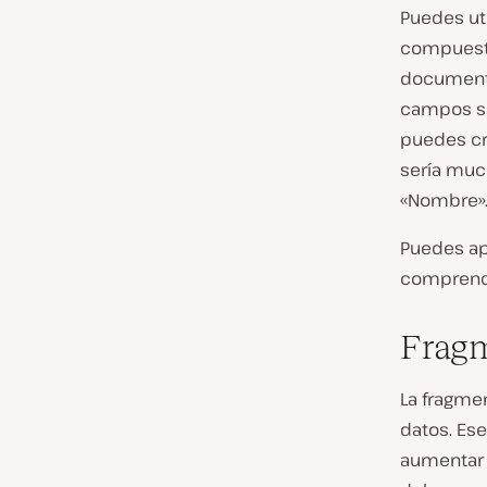
Puedes uti
compuesto
documento
campos se
puedes cr
sería muc
«Nombre»
Puedes ap
comprende
Fragm
La fragme
datos. Es
aumentar 