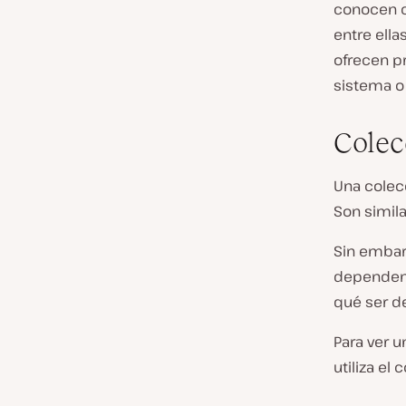
conocen 
entre ella
ofrecen pr
sistema o
Colec
Una colec
Son simila
Sin embar
dependen 
qué ser d
Para ver u
utiliza e