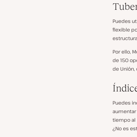
Tuber
Puedes uti
flexible p
estructura
Por ello, 
de 150 op
de Unión, 
Índic
Puedes in
aumentar s
tiempo al
¿No es es