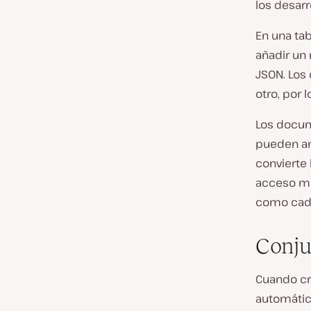
los desarr
En una ta
añadir un
JSON. Los
otro, por 
Los docu
pueden an
convierte 
acceso má
como cade
Conju
Cuando cr
automátic