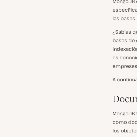
MongoDB e
especific
las bases 
¿Sabías q
bases de
indexació
es conocid
empresas 
A continu
Docu
MongoDB t
como doc
los objeto