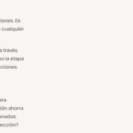
iones. Es
e cualquier
a través
o la etapa
cciones.
ara
ión ahorra
onados.
lección?