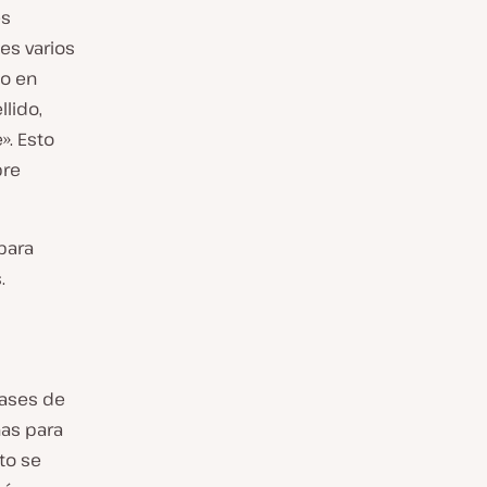
es
es varios
o en
lido,
». Esto
bre
para
.
bases de
as para
to se