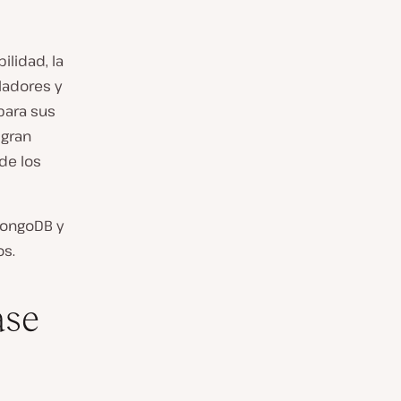
ilidad, la
lladores y
para sus
 gran
 de los
MongoDB y
os.
ase