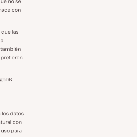
que no se
 hace con
 que las
la
B también
 prefieren
ngoDB.
los datos
ural con
u uso para