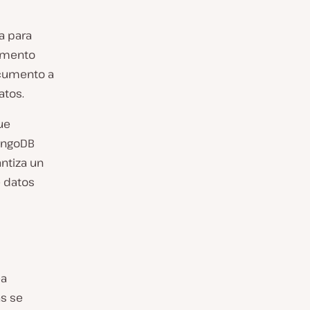
a para
umento
cumento a
atos.
ue
ongoDB
ntiza un
e datos
ea
s se