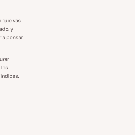
o que vas
ado, y
r a pensar
urar
 los
índices.