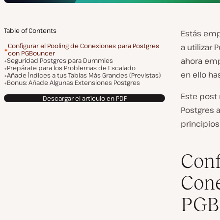
Table of Contents
Estás emp
Configurar el Pooling de Conexiones para Postgres
a utilizar 
con PGBouncer
ahora empi
Seguridad Postgres para Dummies
Prepárate para los Problemas de Escalado
en ello ha
Añade Índices a tus Tablas Más Grandes (Previstas)
Bonus: Añade Algunas Extensiones Postgres
Este post
Descargar el artículo en PDF
Postgres 
principios
Conf
Cone
PGB