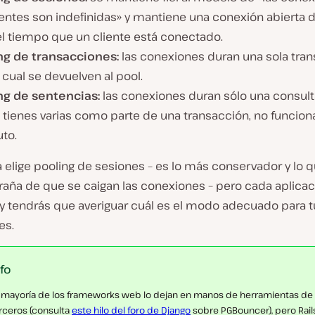
ientes son indefinidas» y mantiene una conexión abierta 
el tiempo que un cliente está conectado.
ng de transacciones:
las conexiones duran una sola tran
a cual se devuelven al pool.
ng de sentencias:
las conexiones duran sólo una consulta
 tienes varias como parte de una transacción, no funcion
to.
a elige pooling de sesiones – es lo más conservador y lo
raña de que se caigan las conexiones – pero cada aplicac
 y tendrás que averiguar cuál es el modo adecuado para t
es.
nfo
 mayoría de los frameworks web lo dejan en manos de herramientas de
rceros (consulta
este hilo del foro de Django
sobre PGBouncer), pero Rail