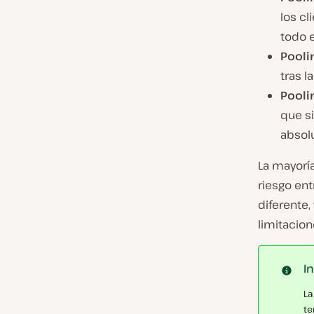
los cl
todo 
Pooli
tras l
Pooli
que si
absolu
La mayorí
riesgo ent
diferente,
limitacion
I
La
te