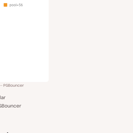
PGBouncer
dar
PGBouncer