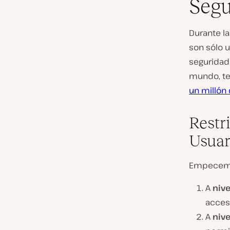
Segu
Durante l
son sólo u
seguridad 
mundo, te
un millón 
Restr
Usuar
Empecemos
A
nive
acce
A
nive