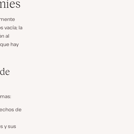
mies
lmente
 vacía; la
n al
 que hay
 de
rmas:
rechos de
s y sus