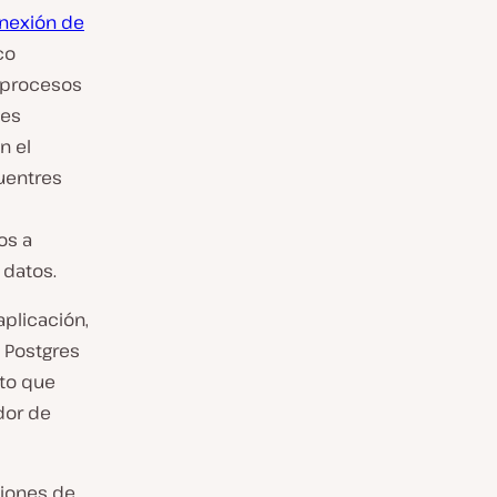
nexión de
co
s procesos
des
n el
uentres
os a
 datos.
aplicación,
 Postgres
rto que
dor de
xiones de