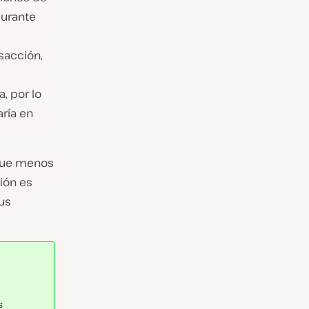
durante
sacción,
, por lo
aría en
 que menos
ión es
us
s