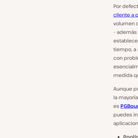
Por defec
cliente a 
volumen de
– además 
establec
tiempo, a
con probl
esencialm
medida qu
Aunque
p
la mayoría
es
PGBou
puedes in
aplicacion
Pooli