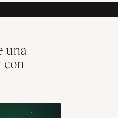
e una
r con