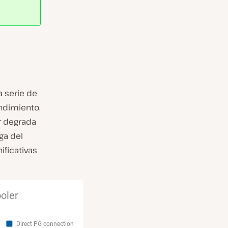
 serie de
ndimiento.
r
degrada
ga del
ificativas