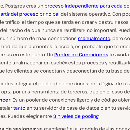
to, Postgres crea un
proceso independiente para cada co
partir del proceso principal
del sistema operativo. Con po
 tráfico, el tiempo que se tarda en crear y destruir eso
del hecho de que nunca se reutilizan- no importará. Pue
er un número de max_connections
manualmente
, pero co
 medida que aumentes la escala, es probable que te enc
emas en este punto. Un
Pooler de Conexiones
te ayuda
ente a «almacenar en caché» estos procesos y reutilizarl
e los clientes se conectan y desconectan de tu base de
uedes
integrar el pooler de conexiones en la lógica de tu 
 opta por una herramienta de terceros, que en el caso de
ncer
. Es un pooler de conexiones ligero y de código abie
stalar
tanto
en tu servidor de base de datos o en tu servi
es. Puedes elegir entre
3 niveles de pooling
:
ng de sesiones:
se mantiene fiel al modelo de «las cone