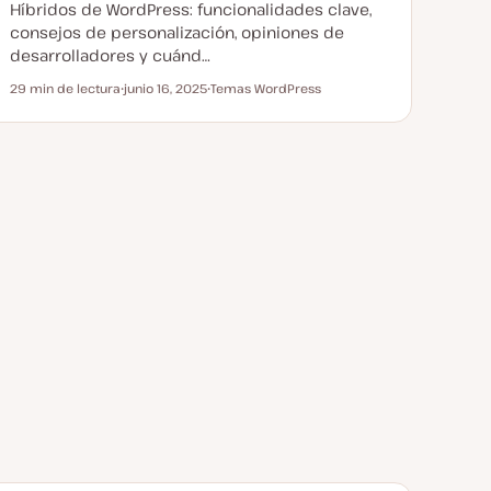
Híbridos de WordPress: funcionalidades clave,
consejos de personalización, opiniones de
desarrolladores y cuánd…
29 min de lectura
junio 16, 2025
Temas WordPress
Tiempo de lectura
F
T
e
e
c
m
h
a
a
a
c
t
u
a
l
i
z
a
d
a