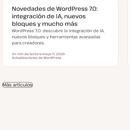
Novedades de WordPress 7.0:
integración de IA, nuevos
bloques y mucho más
WordPress 7.0: descubre la integración de IA,
nuevos bloques y herramientas avanzadas
para creadores.
34 min de lectura
mayo 11, 2026
Tiempo de lectura
Actualizaciones de WordPress
F
T
e
e
c
m
h
a
a
a
c
Más artículos
t
u
a
l
i
z
a
d
a