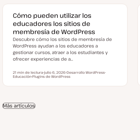
Cómo pueden utilizar los
educadores los sitios de
membresía de WordPress
Descubre cómo los sitios de membresía de
WordPress ayudan a los educadores a
gestionar cursos, atraer a los estudiantes y
ofrecer experiencias de a…
21 min de lectura
julio 6, 2026
Desarrollo WordPress
Tiempo de lectura
Educación
Plugins de WordPress
F
T
T
T
e
e
e
e
c
m
m
m
h
a
a
a
a
a
c
Más artículos
t
u
a
l
i
z
a
d
a