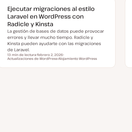
Ejecutar migraciones al estilo
Laravel en WordPress con
Radicle y Kinsta
La gestión de bases de datos puede provocar
errores y llevar mucho tiempo. Radicle y
Kinsta pueden ayudarte con las migraciones
de Laravel.
13 min de lectura
febrero 2, 2026
Tiempo de lectura
Actualizaciones de WordPress
F
Alojamiento WordPress
T
e
T
e
c
e
m
h
m
a
a
a
a
c
t
u
a
l
i
z
a
d
a