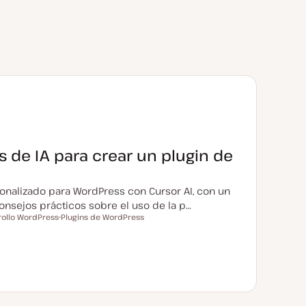
s de IA para crear un plugin de
onalizado para WordPress con Cursor AI, con un
consejos prácticos sobre el uso de la p…
rollo WordPress
Plugins de WordPress
T
e
m
a