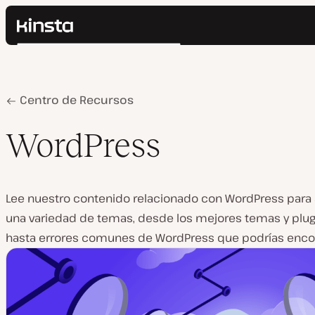
Kinsta®
Buscar
Plataforma
Soluciones
Iniciar Sesión
Precios
Home
WordPress
Centro de Recursos
Recursos
Contacto
WordPress
Lee nuestro contenido relacionado con WordPress para
una variedad de temas, desde los mejores temas y plug
hasta errores comunes de WordPress que podrías encon