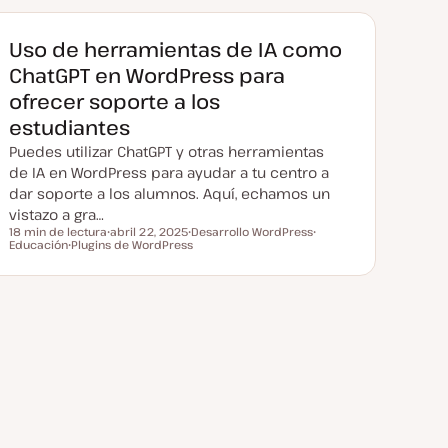
Uso de herramientas de IA como
ChatGPT en WordPress para
ofrecer soporte a los
estudiantes
Puedes utilizar ChatGPT y otras herramientas
de IA en WordPress para ayudar a tu centro a
dar soporte a los alumnos. Aquí, echamos un
vistazo a gra…
18 min de lectura
abril 22, 2025
Desarrollo WordPress
Tiempo de lectura
Educación
Plugins de WordPress
F
T
T
T
e
e
e
e
c
m
m
m
h
a
a
a
a
a
c
t
u
a
l
i
z
a
d
a