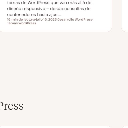
temas de WordPress que van más allá del
diseño responsivo — desde consultas de
contenedores hasta ajust…
16 min de lectura
julio 16, 2025
Desarrollo WordPress
Tiempo de lectura
Temas WordPress
F
T
T
e
e
e
c
m
m
h
a
a
a
a
c
t
u
a
l
i
z
a
d
a
Press