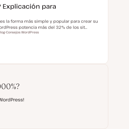
 Explicación para
es la forma más simple y popular para crear su
WordPress potencia más del 32% de los sit…
log
Consejos WordPress
T
e
m
a
1000%?
 WordPress!