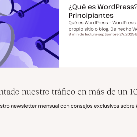
¿Qué es WordPress?
Principiantes
Qué es WordPress – WordPress 
propio sitio o blog. De hecho 
8 min de lectura
septiembre 24, 2025
B
Tiempo de lectura
F
T
e
i
c
p
h
o
a
d
a
e
c
p
t
o
u
s
a
t
l
i
z
tado nuestro tráfico en más de un 
a
d
a
stro newsletter mensual con consejos exclusivos sobre