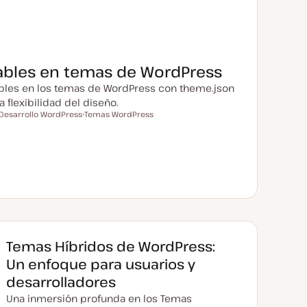
iables en temas de WordPress
iables en los temas de WordPress con theme.json
 flexibilidad del diseño.
Desarrollo WordPress
Temas WordPress
T
T
e
e
m
m
a
a
Temas Híbridos de WordPress:
Un enfoque para usuarios y
desarrolladores
Una inmersión profunda en los Temas