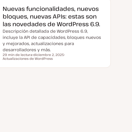
Nuevas funcionalidades, nuevos
bloques, nuevas APIs: estas son
las novedades de WordPress 6.9.
Descripción detallada de WordPress 6.9,
incluye la API de capacidades, bloques nuevos
y mejorados, actualizaciones para
desarrolladores y más.
29 min de lectura
diciembre 2, 2025
Tiempo de lectura
Actualizaciones de WordPress
F
T
e
e
c
m
h
a
a
a
c
t
u
a
l
i
z
a
d
a