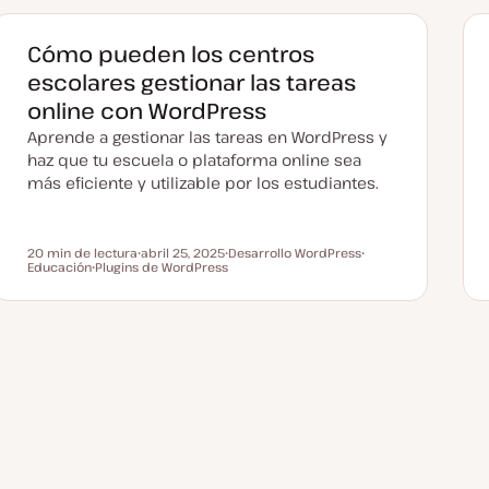
l
i
z
Cómo pueden los centros
a
d
escolares gestionar las tareas
a
online con WordPress
Aprende a gestionar las tareas en WordPress y
haz que tu escuela o plataforma online sea
más eficiente y utilizable por los estudiantes.
20 min de lectura
abril 25, 2025
Desarrollo WordPress
Tiempo de lectura
Educación
Plugins de WordPress
F
T
T
T
e
e
e
e
c
m
m
m
h
a
a
a
a
a
c
t
u
a
l
i
z
a
d
a