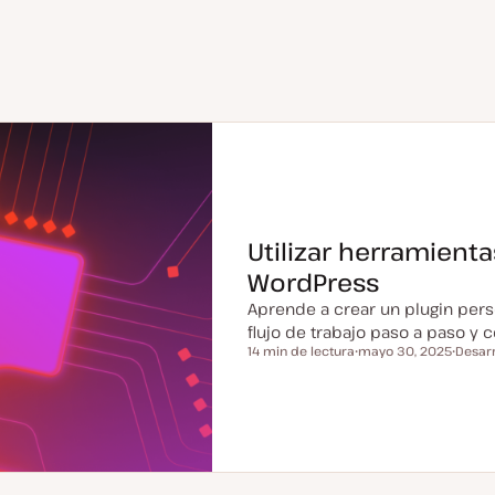
Utilizar herramienta
WordPress
Aprende a crear un plugin pers
flujo de trabajo paso a paso y 
14 min de lectura
mayo 30, 2025
Desar
Tiempo de lectura
F
T
e
e
c
m
h
a
a
a
c
t
u
a