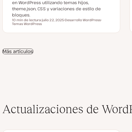
en WordPress utilizando temas hijos,
theme.json, CSS y variaciones de estilo de
bloques.
10 min de lectura
julio 22, 2025
Desarrollo WordPress
Tiempo de lectura
Temas WordPress
F
T
T
e
e
e
c
m
m
h
a
a
a
a
c
Más artículos
t
u
a
l
i
z
a
d
a
Actualizaciones de Word