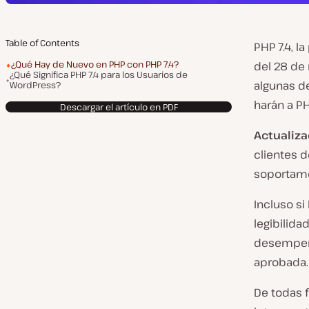
Table of Contents
PHP 7.4, l
¿Qué Hay de Nuevo en PHP con PHP 7.4?
del 28 de
¿Qué Significa PHP 7.4 para los Usuarios de
algunas d
WordPress?
harán a P
Descargar el artículo en PDF
Actualiza
clientes d
soportamos 
Incluso si
legibilida
desempeño
aprobada.
De todas 