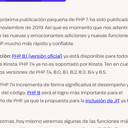
a próxima publicación pequeña de PHP 7, ha sido publicada
 noviembre de 2019. Así que es momento que nos adent
e las nuevas y emocionantes adiciones y nuevas funcion
HP mucho más rápido y confiable.
ción:
PHP 8.1 (versión oficial)
ya está disponible para todo
e Kinsta. PHP 7.4 ya no es soportado por Kinsta. Ten en cu
versiones de PHP 7.4, 8.0, 8.1, 8.2, 8.3, 8.4 y 8.5.
 PHP 7.4 incrementa de forma significativa el desempeño 
d del código,
PHP 8
será el logro más importante para el
 de PHP, ya que la propuesta para la
inclusión de JIT
ya 
formas, hoy mismo veremos algunas de las funciones má