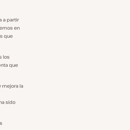
 a partir
remos en
es que
s los
enta que
y mejora la
ha sido
s