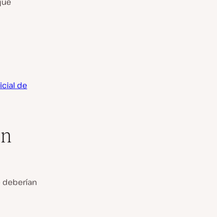
que
icial de
on
e deberían