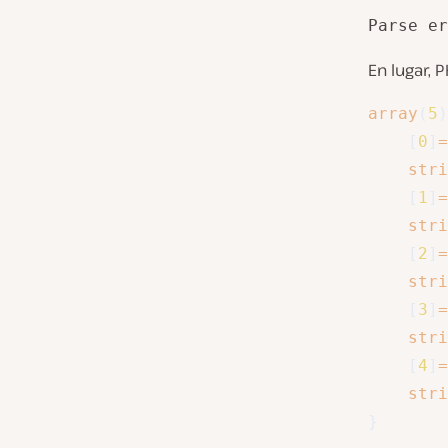
Parse er
En lugar, 
array
(
5
)
[
0
]
=
stri
[
1
]
=
stri
[
2
]
=
stri
[
3
]
=
stri
[
4
]
=
stri
}