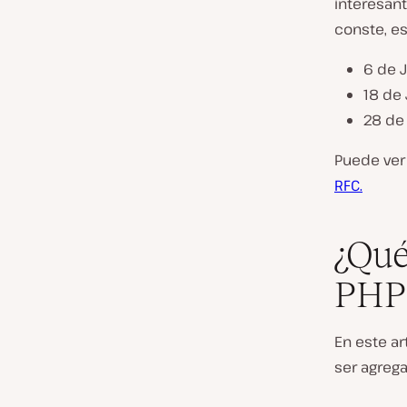
interesan
conste, es
6 de J
18 de 
28 de
Puede ver 
RFC.
¿Qué
PHP 
En este a
ser agrega