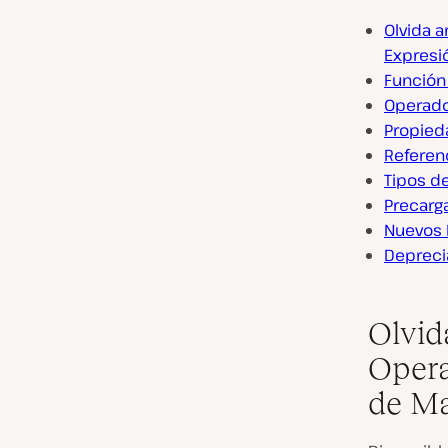
Olvida a
Expresi
Función 
Operado
Propied
Referen
Tipos de
Precarg
Nuevos 
Depreci
Olvid
Opera
de Ma