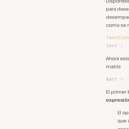
Disponible
para des
desempacar
como se m
function
test
(
1
,
Ahora est
matriz:
$arr
=
[
El primer
expresió
El o
que