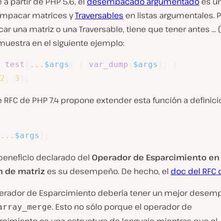
 a partir de PHP 5.6, el
desempacado argumentado
es un
empacar matrices y
Traversables
en listas argumentales. 
 una matriz o una Traversable, tiene que tener antes … (
uestra en el siguiente ejemplo:
test
(
...
$args
)
{
var_dump
(
$args
)
;
}
2
,
3
)
;
e RFC de PHP 7.4 propone extender esta función a definic
...
$args
]
;
 beneficio declarado del
Operador de Esparcimiento en
n de matriz
es su desempeño. De hecho, el
doc del RFC 
perador de Esparcimiento debería tener un mejor desem
. Esto no sólo porque el operador de
array_merge