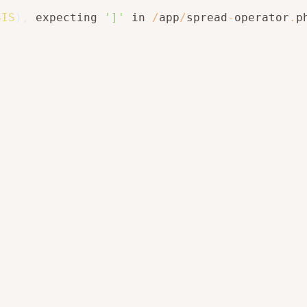
SIS
)
,
 expecting 
']'
 in 
/
app
/
spread
-
operator
.
p