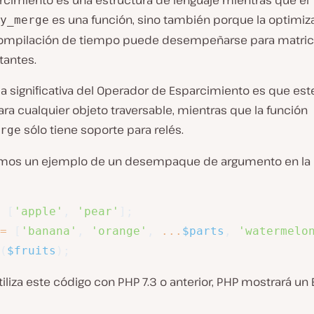
rcimiento es una estructura de lenguaje mientras que el
es una función, sino también porque la optimiz
y_merge
ompilación de tiempo puede desempeñarse para matri
tantes.
a significativa del Operador de Esparcimiento es que est
ra cualquier objeto traversable, mientras que la función
sólo tiene soporte para relés.
rge
mos un ejemplo de un desempaque de argumento en la 
[
'apple'
,
'pear'
]
;
=
[
'banana'
,
'orange'
,
...
$parts
,
'watermelo
(
$fruits
)
;
tiliza este código con PHP 7.3 o anterior, PHP mostrará un 