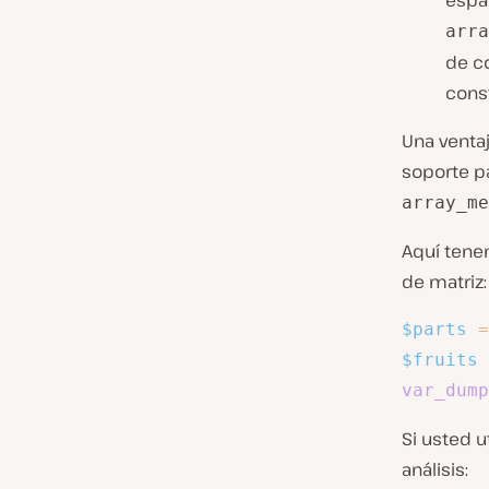
espa
arra
de c
cons
Una ventaj
soporte pa
array_me
Aquí tene
de matriz:
$parts
=
$fruits
var_dump
Si usted u
análisis: