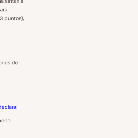
a sintaxis
Para
3 puntos),
iones de
declara
:
peño