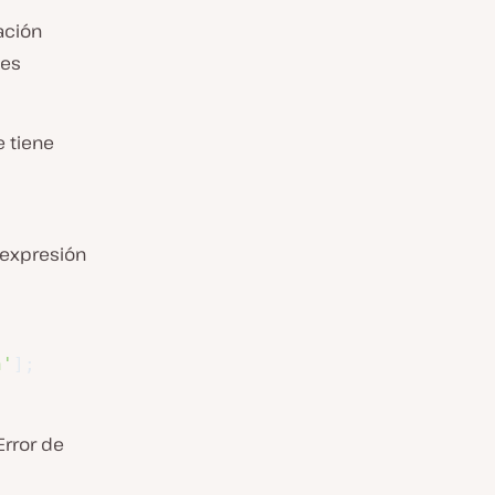
ación
ces
e tiene
expresión
n'
]
;
Error de