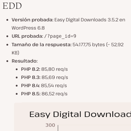
EDD
Versión probada:
Easy Digital Downloads 3.5.2 en
WordPress 6.8
URL probada:
/?page_id=9
Tamaño de la respuesta:
54.177,75 bytes (~ 52,92
KB)
Resultado:
PHP 8.2:
85,80 req/s
PHP 8.3:
85,69 req/s
PHP 8.4:
85,54 req/s
PHP 8.5:
86,52 req/s