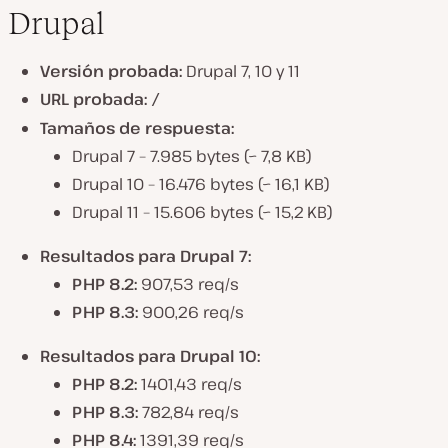
Drupal
Versión probada:
Drupal 7, 10 y 11
URL probada:
/
Tamaños de respuesta:
Drupal 7 – 7.985 bytes (~ 7,8 KB)
Drupal 10 – 16.476 bytes (~ 16,1 KB)
Drupal 11 – 15.606 bytes (~ 15,2 KB)
Resultados para Drupal 7:
PHP 8.2:
907,53 req/s
PHP 8.3:
900,26 req/s
Resultados para Drupal 10:
PHP 8.2:
1401,43 req/s
PHP 8.3:
782,84 req/s
PHP 8.4:
1391,39 req/s