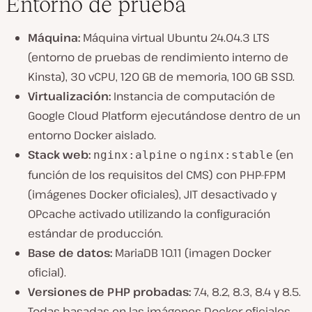
Entorno de prueba
Máquina:
Máquina virtual Ubuntu 24.04.3 LTS
(entorno de pruebas de rendimiento interno de
Kinsta), 30 vCPU, 120 GB de memoria, 100 GB SSD.
Virtualización:
Instancia de computación de
Google Cloud Platform ejecutándose dentro de un
entorno Docker aislado.
Stack web:
o
(en
nginx:alpine
nginx:stable
función de los requisitos del CMS) con PHP-FPM
(imágenes Docker oficiales), JIT desactivado y
OPcache activado utilizando la configuración
estándar de producción.
Base de datos:
MariaDB 10.11 (imagen Docker
oficial).
Versiones de PHP probadas:
7.4, 8.2, 8.3, 8.4 y 8.5.
Todas basadas en las imágenes Docker oficiales