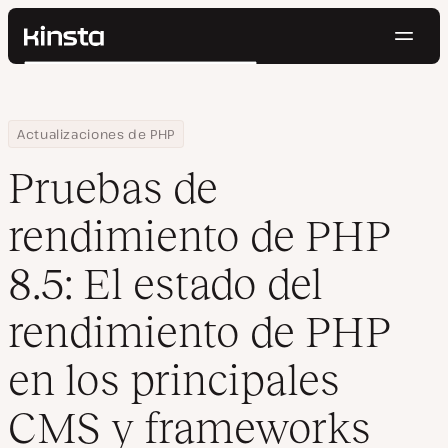
Naveg
Kinsta®
Buscar
Plataforma
Soluciones
Iniciar Sesión
Pruébalo gratis
Home
Centro de Recursos
Blog
Pruebas de rendimiento de PHP 8.5: El estado del rendimiento d
Actualizaciones de PHP
Precios
Recursos
Pruebas de
Contacto
rendimiento de PHP
8.5: El estado del
rendimiento de PHP
en los principales
CMS y frameworks