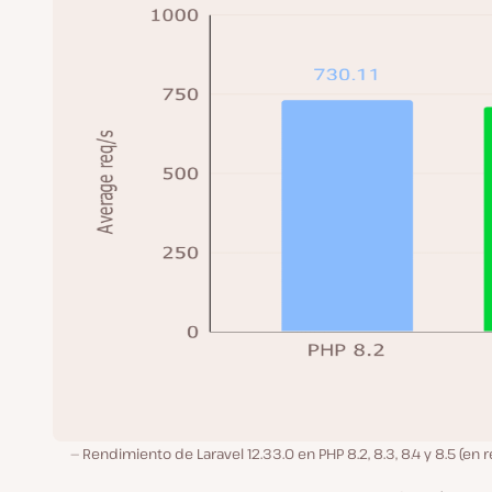
Rendimiento de Laravel 12.33.0 en PHP 8.2, 8.3, 8.4 y 8.5 (en r