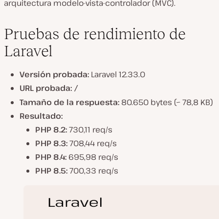
arquitectura modelo-vista-controlador (MVC).
Pruebas de rendimiento de
Laravel
Versión probada:
Laravel 12.33.0
URL probada:
/
Tamaño de la respuesta:
80.650 bytes (~ 78,8 KB)
Resultado:
PHP 8.2:
730,11 req/s
PHP 8.3:
708,44 req/s
PHP 8.4:
695,98 req/s
PHP 8.5:
700,33 req/s