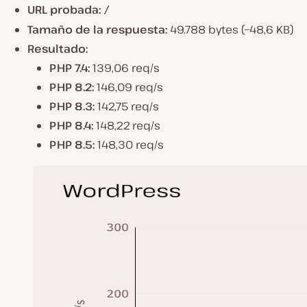
URL probada:
/
Tamaño de la respuesta:
49.788 bytes (~48,6 KB)
Resultado:
PHP 7.4:
139,06 req/s
PHP 8.2:
146,09 req/s
PHP 8.3:
142,75 req/s
PHP 8.4:
148,22 req/s
PHP 8.5:
148,30 req/s