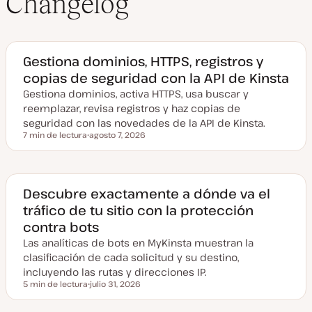
Changelog
Gestiona dominios, HTTPS, registros y
copias de seguridad con la API de Kinsta
Gestiona dominios, activa HTTPS, usa buscar y
reemplazar, revisa registros y haz copias de
seguridad con las novedades de la API de Kinsta.
7 min de lectura
agosto 7, 2026
Tiempo de lectura
F
e
c
h
a
a
Descubre exactamente a dónde va el
c
tráfico de tu sitio con la protección
t
u
contra bots
a
l
Las analíticas de bots en MyKinsta muestran la
i
z
clasificación de cada solicitud y su destino,
a
incluyendo las rutas y direcciones IP.
d
a
5 min de lectura
julio 31, 2026
Tiempo de lectura
F
e
c