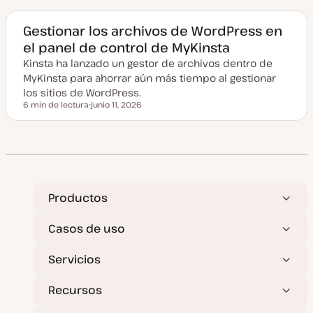
h
a
a
Gestionar los archivos de WordPress en
c
el panel de control de MyKinsta
t
u
Kinsta ha lanzado un gestor de archivos dentro de
a
l
MyKinsta para ahorrar aún más tiempo al gestionar
i
z
los sitios de WordPress.
a
6 min de lectura
junio 11, 2026
d
Tiempo de lectura
F
a
e
c
h
a
a
c
t
u
a
Productos
l
i
z
Casos de uso
a
d
a
Servicios
Recursos