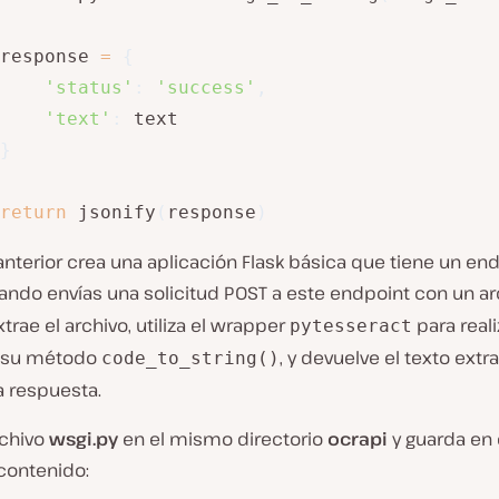
response 
=
{
'status'
:
'success'
,
'text'
:
 text

}
return
 jsonify
(
response
)
anterior crea una aplicación Flask básica que tiene un en
uando envías una solicitud POST a este endpoint con un a
trae el archivo, utiliza el wrapper
para reali
pytesseract
o su método
, y devuelve el texto ext
code_to_string()
a respuesta.
rchivo
wsgi.py
en el mismo directorio
ocrapi
y guarda en é
contenido: