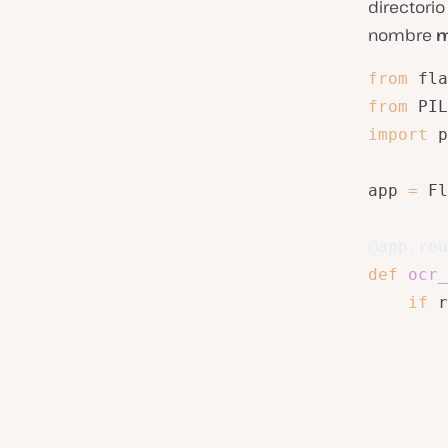
directori
nombre
m
from
 fla
from
 PIL
import
 p
app 
=
 Fl
@app
.
rou
def
ocr_
if
 r
        
        
        