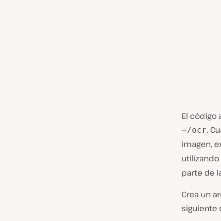
        
El código 
—
. C
/ocr
imagen, ex
utilizand
parte de l
Crea un a
siguiente 