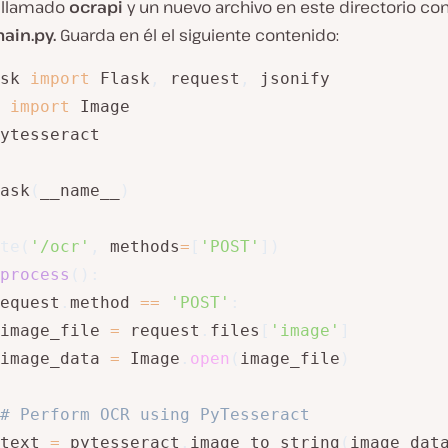
o llamado
ocrapi
y un nuevo archivo en este directorio con
ain.py.
Guarda en él el siguiente contenido:
sk 
import
 Flask
,
 request
,
 
import
ytesseract

ask
(
__name__
)
te
(
'/ocr'
,
 methods
=
[
'POST'
]
)
process
(
)
:
equest
.
method 
==
'POST'
:
image_file 
=
 request
.
files
[
'image'
]
image_data 
=
 Image
.
open
(
image_file
)
# Perform OCR using PyTesseract
text 
=
 pytesseract
.
image_to_string
(
image_dat