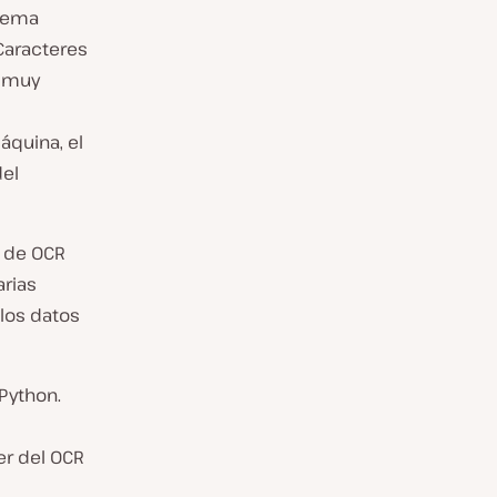
blema
 Caracteres
a muy
áquina, el
del
I de OCR
arias
 los datos
 Python.
er del OCR