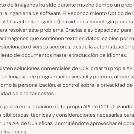
exto de imágenes ha sido durante mucho tiempo un pro
n la ingeniería de software. El Reconocimiento Óptico de
cal Character Recognition) ha sido una tecnología pioner
para resolver este problema. Gracias a su capacidad para
ar imágenes que contienen texto en datos legibles por m
volucionado diversos sectores, desde la automatización 
ento de documentos hasta la traducción de idiomas.
isten soluciones comerciales de OCR, crear tu propia AP
 un lenguaje de programación versátil y potente, ofrece v
como la personalización, el control sobre la privacidad de
ilidad de ahorrar costes.
te guiará en la creación de tu propia API de OCR utilizando
s bibliotecas, técnicas y consideraciones necesarias para
r una API de OCR eficaz, permitiéndote aprovechar el pod
plicaciones.