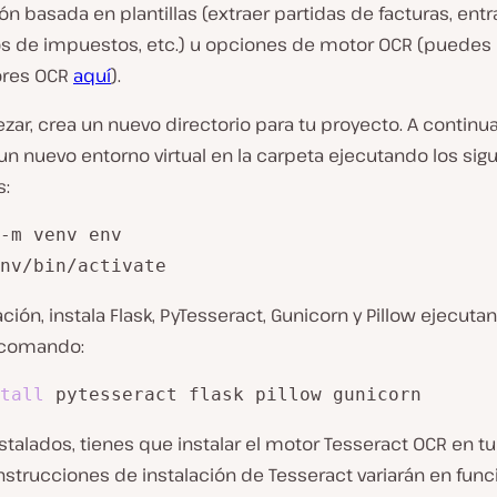
ión basada en plantillas (extraer partidas de facturas, ent
os de impuestos, etc.) u opciones de motor OCR (puedes
res OCR
aquí
).
ar, crea un nuevo directorio para tu proyecto. A continua
un nuevo entorno virtual en la carpeta ejecutando los sig
:
-m venv env

nv/bin/activate
ción, instala Flask, PyTesseract, Gunicorn y Pillow ejecuta
 comando:
tall
 pytesseract flask pillow gunicorn
stalados, tienes que instalar el motor Tesseract OCR en 
instrucciones de instalación de Tesseract variarán en func