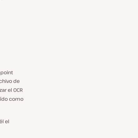
dpoint
rchivo de
zar el OCR
raído como
l el