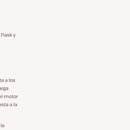
Flask y
a a los
arga
el motor
sta a la
la