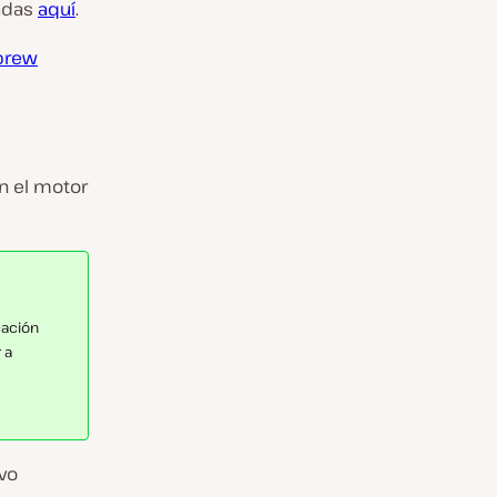
uadas
aquí
.
brew
n el motor
cación
 a
evo