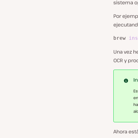
sistema o
Por ejempl
ejecutand
brew 
ins
Una vez h
OCR y proc
I
Es
en
ha
al
Ahora está