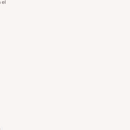
 el
a
)