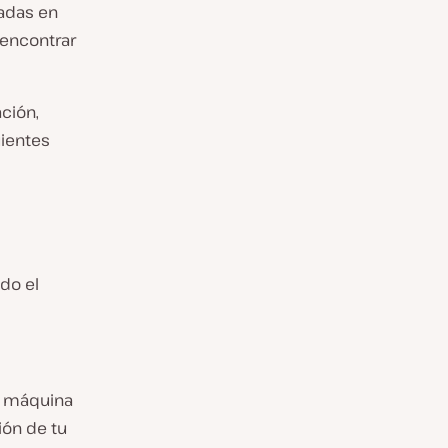
radas en
 encontrar
ción,
uientes
ndo el
tu máquina
ión de tu