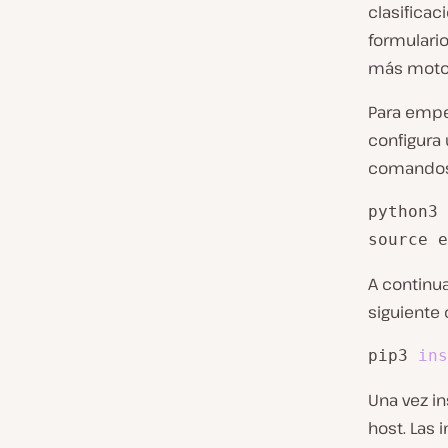
clasificac
formulari
más moto
Para empez
configura 
comandos
python3 
source e
A continua
siguiente
pip3 
ins
Una vez in
host. Las 