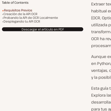
Table of Contents
Extraer t
Requisitos Previos
habitual e
Creación de la API OCR
(OCR, Opti
Probando la API de OCR Localmente
Desplegando tu API OCR
utilizada 
Descargar el artículo en PDF
transform
OCR ha re
procesami
Aunque ex
en Python,
ventajas, 
y la posib
Esta guía 
Explora la
desarrolla
para tus a