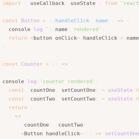
import
{
 useCallback
,
 useState 
}
from
'react
const
Button
=
(
{
handleClick
,
 name
}
)
=>
{
  console
.
log
(
`
${
name
}
 rendered
`
)
return
<
button onClick
=
{
handleClick
}
>
{
name
}
const
Counter
=
(
)
=>
{
console
.
log
(
'counter rendered'
)
const
[
countOne
,
 setCountOne
]
=
useState
(
0
const
[
countTwo
,
 setCountTwo
]
=
useState
(
0
return
(
<
>
{
countOne
}
{
countTwo
}
<
Button handleClick
=
{
(
)
=>
setCountOne