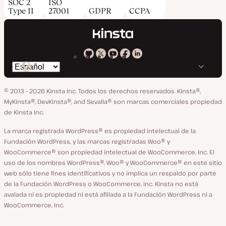
SOC 2
ISO
Type II
27001
GDPR
CCPA
Kinsta
Kinsta
Kinsta
Kinsta
Kinsta
Cambiar
en
en
en
en
en
idioma
GitHub
X
YouTube
Facebook
LinkedIn
© 2013 - 2026 Kinsta Inc. Todos los derechos reservados.
Kinsta®,
MyKinsta®, DevKinsta®, and Sevalla® son marcas comerciales propiedad
de Kinsta Inc.
La marca registrada WordPress® es propiedad intelectual de la
Fundación WordPress, y las marcas registradas Woo® y
WooCommerce® son propiedad intelectual de WooCommerce, Inc. El
uso de los nombres WordPress®, Woo® y WooCommerce® en este sitio
web sólo tiene fines identificativos y no implica un respaldo por parte
de la Fundación WordPress o WooCommerce, Inc. Kinsta no está
avalada ni es propiedad ni está afiliada a la Fundación WordPress ni a
WooCommerce, Inc.