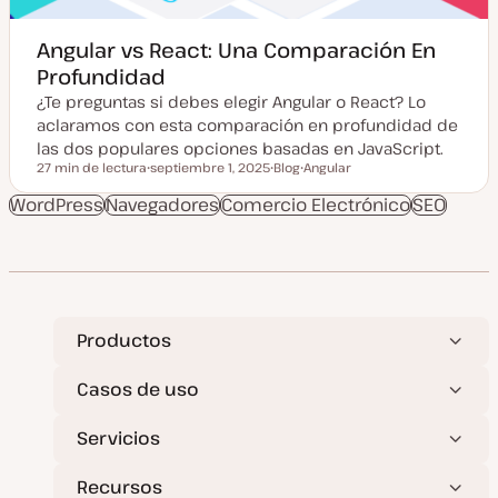
Angular vs React: Una Comparación En
Profundidad
¿Te preguntas si debes elegir Angular o React? Lo
aclaramos con esta comparación en profundidad de
las dos populares opciones basadas en JavaScript.
27 min de lectura
septiembre 1, 2025
Blog
Angular
Tiempo de lectura
F
T
T
e
i
e
WordPress
Navegadores
Comercio Electrónico
SEO
c
p
m
h
o
a
a
d
a
e
c
p
t
o
u
s
a
t
l
Productos
i
z
a
d
Casos de uso
a
Servicios
Recursos