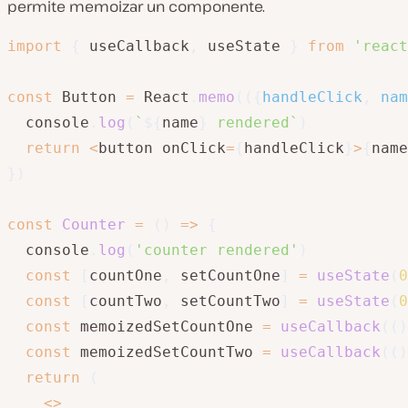
permite memoizar un componente.
import
{
 useCallback
,
 useState 
}
from
'react
const
 Button 
=
 React
.
memo
(
(
{
handleClick
,
 nam
  console
.
log
(
`
${
name
}
 rendered
`
)
return
<
button onClick
=
{
handleClick
}
>
{
name
}
)
const
Counter
=
(
)
=>
{
  console
.
log
(
'counter rendered'
)
const
[
countOne
,
 setCountOne
]
=
useState
(
0
const
[
countTwo
,
 setCountTwo
]
=
useState
(
0
const
 memoizedSetCountOne 
=
useCallback
(
(
)
const
 memoizedSetCountTwo 
=
useCallback
(
(
)
return
(
<
>