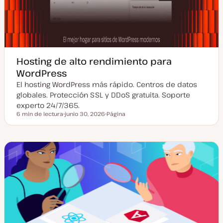
Hosting de alto rendimiento para
WordPress
El hosting WordPress más rápido. Centros de datos
globales. Protección SSL y DDoS gratuita. Soporte
experto 24/7/365.
6 min de lectura
junio 30, 2026
Página
Tiempo de lectura
F
T
e
i
c
p
h
o
a
d
a
e
c
p
t
o
u
s
a
t
l
i
z
a
d
a