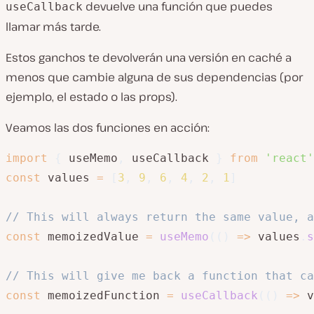
devuelve una función que puedes
useCallback
llamar más tarde.
Estos ganchos te devolverán una versión en caché a
menos que cambie alguna de sus dependencias (por
ejemplo, el estado o las props).
Veamos las dos funciones en acción:
import
{
 useMemo
,
 useCallback 
}
from
'react'
const
 values 
=
[
3
,
9
,
6
,
4
,
2
,
1
]
// This will always return the same value, a
const
 memoizedValue 
=
useMemo
(
(
)
=>
 values
.
s
// This will give me back a function that ca
const
 memoizedFunction 
=
useCallback
(
(
)
=>
 v