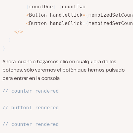
{
countOne
}
{
countTwo
}
<
Button handleClick
=
{
memoizedSetCoun
<
Button handleClick
=
{
memoizedSetCoun
<
/
>
)
}
Ahora, cuando hagamos clic en cualquiera de los
botones, sólo veremos el botón que hemos pulsado
para entrar en la consola:
// counter rendered
// button1 rendered
// counter rendered