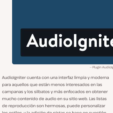
Plugin AudioI
AudioIgniter cuenta con una interfaz limpia y moderna
para aquellos que están menos interesados en las
campanas y los silbatos y más enfocados en obtener
mucho contenido de audio en su sitio web. Las listas
de reproducción son hermosas, puede personalizar
los estilos, y la adición de pistas se hace en cuestión