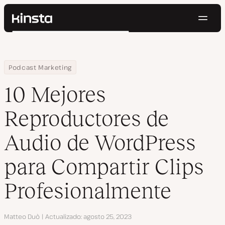
Naveg
Kinsta®
Buscar
Plataforma
Soluciones
Iniciar Sesión
Pruébalo gratis
Home
Centro de Recursos
Blog
10 Mejores Reproductores de Audio de WordPress para Comparti
Podcast Marketing
Precios
Recursos
10 Mejores
Contacto
Reproductores de
Audio de WordPress
para Compartir Clips
Profesionalmente
Autor
Matteo Duò
Actualizado
agosto 25, 2023