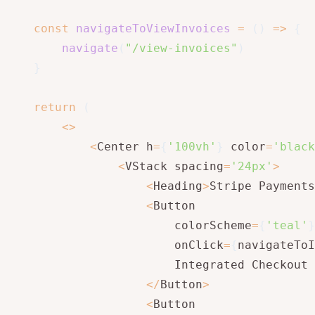
const
navigateToViewInvoices
=
(
)
=>
{
navigate
(
"/view-invoices"
)
}
return
(
<
>
<
Center h
=
{
'100vh'
}
 color
=
'black
<
VStack spacing
=
'24px'
>
<
Heading
>
Stripe Payments
<
Button

                        colorScheme
=
{
'teal'
}
                        onClick
=
{
navigateToI
                        Integrated Checkout

<
/
Button
>
<
Button
