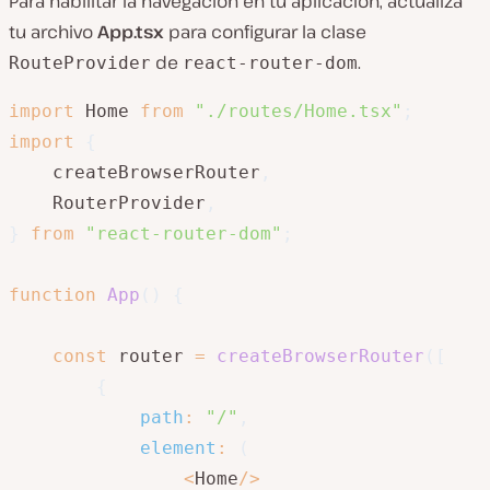
Para habilitar la navegación en tu aplicación, actualiza
tu archivo
App.tsx
para configurar la clase
de
.
RouteProvider
react-router-dom
import
 Home 
from
"./routes/Home.tsx"
;
import
{
    createBrowserRouter
,
    RouterProvider
,
}
from
"react-router-dom"
;
function
App
(
)
{
const
 router 
=
createBrowserRouter
(
[
{
path
:
"/"
,
element
:
(
<
Home
/
>