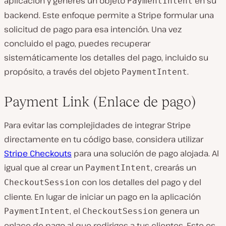
aplicación y generes un objeto
en su
PaymentIntent
backend. Este enfoque permite a Stripe formular una
solicitud de pago para esa intención. Una vez
concluido el pago, puedes recuperar
sistemáticamente los detalles del pago, incluido su
propósito, a través del objeto
.
PaymentIntent
Payment Link (Enlace de pago)
Para evitar las complejidades de integrar Stripe
directamente en tu código base, considera utilizar
Stripe Checkouts
para una solución de pago alojada. Al
igual que al crear un
, crearás un
PaymentIntent
con los detalles del pago y del
CheckoutSession
cliente. En lugar de iniciar un pago en la aplicación
, el
genera un
PaymentIntent
CheckoutSession
enlace de pago al que rediriges a tus clientes. Este es