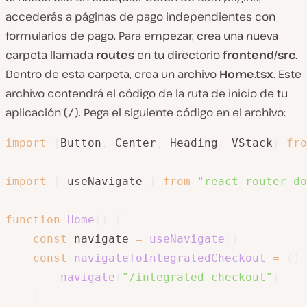
accederás a páginas de pago independientes con
formularios de pago. Para empezar, crea una nueva
carpeta llamada
routes
en tu directorio
frontend/src
.
Dentro de esta carpeta, crea un archivo
Home.tsx
. Este
archivo contendrá el código de la ruta de inicio de tu
aplicación (
). Pega el siguiente código en el archivo:
/
import
{
Button
,
 Center
,
 Heading
,
 VStack
}
fro
import
{
 useNavigate 
}
from
"react-router-do
function
Home
(
)
{
const
 navigate 
=
useNavigate
(
)
const
navigateToIntegratedCheckout
=
(
)
navigate
(
"/integrated-checkout"
)
}