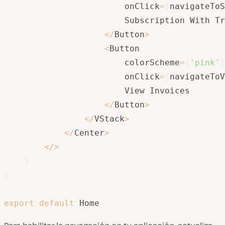
                        onClick
=
{
navigateToS
                        Subscription With Tr
<
/
Button
>
<
Button

                        colorScheme
=
{
'pink'
}
                        onClick
=
{
navigateToV
                        View Invoices

<
/
Button
>
<
/
VStack
>
<
/
Center
>
<
/
>
)
}
export
default
 Home