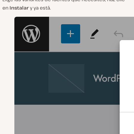
en
Instalar
y ya está.