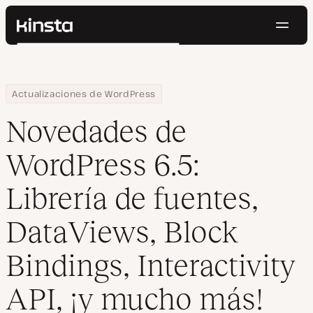
Naveg
Kinsta®
Buscar
Plataforma
Soluciones
Iniciar Sesión
Pruébalo gratis
Home
Centro de Recursos
Blog
Novedades de WordPress 6.5: Librería de fuentes, DataViews, Bloc
Actualizaciones de WordPress
Precios
Recursos
Novedades de
Contacto
WordPress 6.5:
Librería de fuentes,
DataViews, Block
Bindings, Interactivity
API, ¡y mucho más!