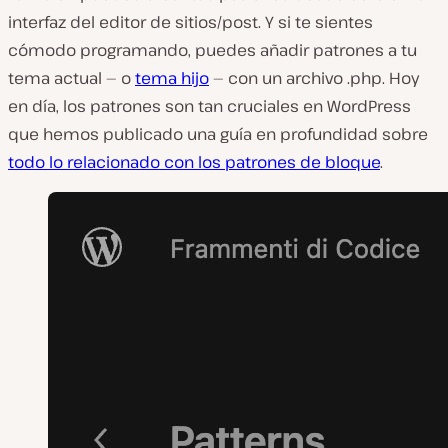
interfaz del editor de sitios/post. Y si te sientes
cómodo programando, puedes añadir patrones a tu
tema actual — o
tema hijo
— con un archivo .php. Hoy
en día, los patrones son tan cruciales en WordPress
que hemos publicado una guía en profundidad sobre
todo lo relacionado con los patrones de bloque
.