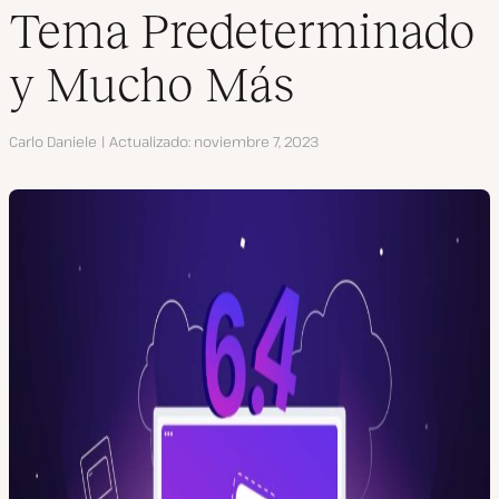
Tema Predeterminado
y Mucho Más
Autor
Carlo Daniele
Actualizado
noviembre 7, 2023