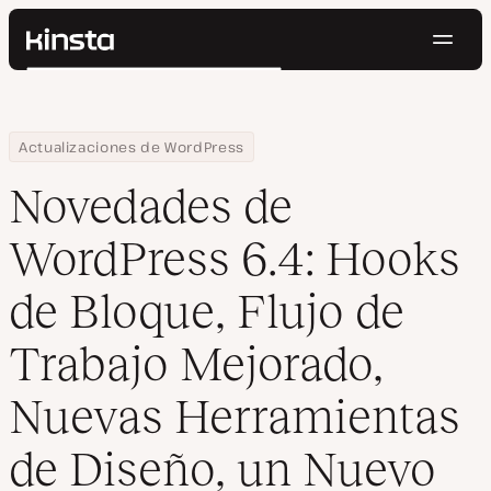
Naveg
Kinsta®
Buscar
Plataforma
Soluciones
Iniciar Sesión
Pruébalo gratis
Home
Centro de Recursos
Blog
Novedades de WordPress 6.4: Hooks de Bloque, Flujo de Trabaj
Actualizaciones de WordPress
Precios
Recursos
Novedades de
Contacto
WordPress 6.4: Hooks
de Bloque, Flujo de
Trabajo Mejorado,
Nuevas Herramientas
de Diseño, un Nuevo