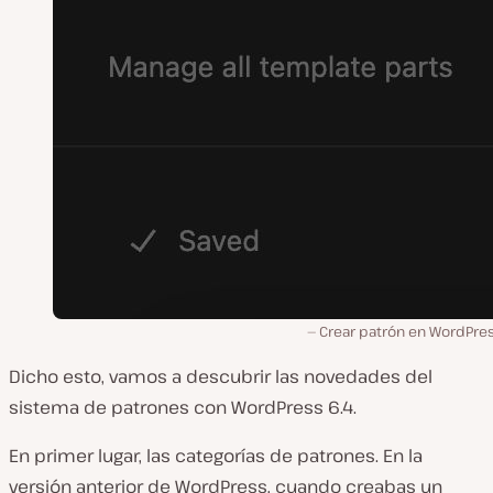
Crear patrón en WordPres
Dicho esto, vamos a descubrir las novedades del
sistema de patrones con WordPress 6.4.
En primer lugar, las categorías de patrones. En la
versión anterior de WordPress, cuando creabas un