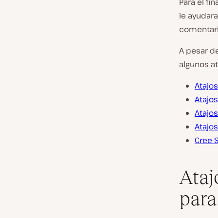
Para el fi
le ayudar
comentari
A pesar d
algunos at
Atajo
Atajo
Atajo
Atajo
Cree 
Ataj
para