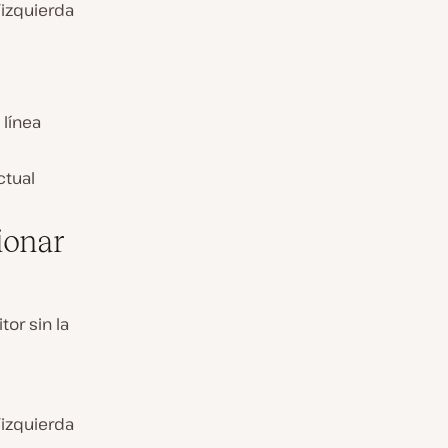
/izquierda
 línea
ctual
ionar
or sin la
/izquierda