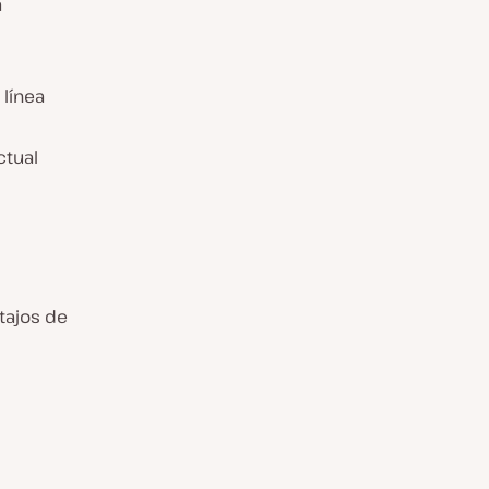
a
 línea
ctual
tajos de