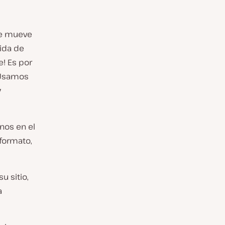
ue mueve
ida de
e! Es por
 Usamos
y
nos en el
 formato,
u sitio,
a