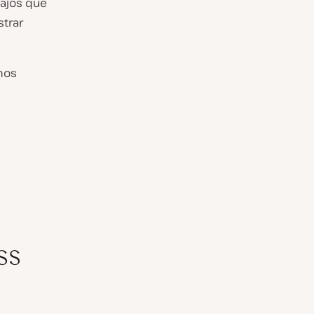
tajos que
strar
mos
ss