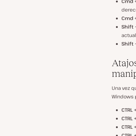
Cmd +
derec
Cmd +
Shift
actual
Shift 
Atajo
manip
Una vez qu
Windows p
CTRL 
CTRL 
CTRL +
CTRL +