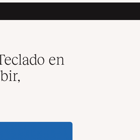
erg y Más
Teclado en
bir,