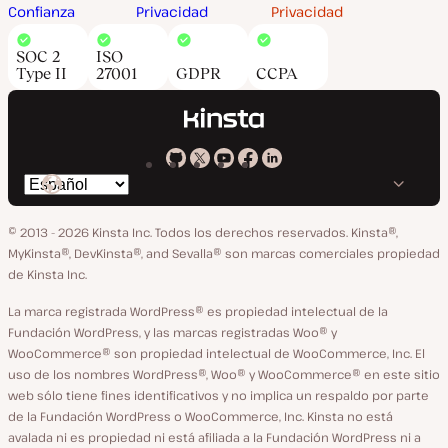
Confianza
Privacidad
Privacidad
SOC 2
ISO
Type II
27001
GDPR
CCPA
Kinsta
Kinsta
Kinsta
Kinsta
Kinsta
Cambiar
en
en
en
en
en
idioma
GitHub
X
YouTube
Facebook
LinkedIn
© 2013 - 2026 Kinsta Inc. Todos los derechos reservados.
Kinsta®,
MyKinsta®, DevKinsta®, and Sevalla® son marcas comerciales propiedad
de Kinsta Inc.
La marca registrada WordPress® es propiedad intelectual de la
Fundación WordPress, y las marcas registradas Woo® y
WooCommerce® son propiedad intelectual de WooCommerce, Inc. El
uso de los nombres WordPress®, Woo® y WooCommerce® en este sitio
web sólo tiene fines identificativos y no implica un respaldo por parte
de la Fundación WordPress o WooCommerce, Inc. Kinsta no está
avalada ni es propiedad ni está afiliada a la Fundación WordPress ni a