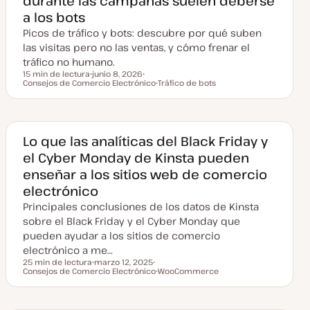
durante las campañas suelen deberse
a los bots
Picos de tráfico y bots: descubre por qué suben
las visitas pero no las ventas, y cómo frenar el
tráfico no humano.
15 min de lectura
junio 8, 2026
Tiempo de lectura
Consejos de Comercio Electrónico
F
T
Tráfico de bots
e
e
T
c
m
e
h
a
m
a
a
a
c
Lo que las analíticas del Black Friday y
t
el Cyber Monday de Kinsta pueden
u
a
enseñar a los sitios web de comercio
l
i
electrónico
z
a
Principales conclusiones de los datos de Kinsta
d
a
sobre el Black Friday y el Cyber Monday que
pueden ayudar a los sitios de comercio
electrónico a me…
25 min de lectura
marzo 12, 2025
Tiempo de lectura
Consejos de Comercio Electrónico
F
T
WooCommerce
e
e
T
c
m
e
h
a
m
a
a