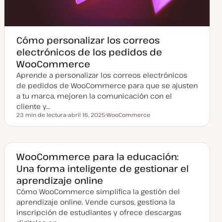
Cómo personalizar los correos
electrónicos de los pedidos de
WooCommerce
Aprende a personalizar los correos electrónicos
de pedidos de WooCommerce para que se ajusten
a tu marca, mejoren la comunicación con el
cliente y…
23 min de lectura
abril 16, 2025
WooCommerce
Tiempo de lectura
F
T
e
e
c
m
h
a
a
a
WooCommerce para la educación:
c
Una forma inteligente de gestionar el
t
u
aprendizaje online
a
l
Cómo WooCommerce simplifica la gestión del
i
z
aprendizaje online. Vende cursos, gestiona la
a
inscripción de estudiantes y ofrece descargas
d
a