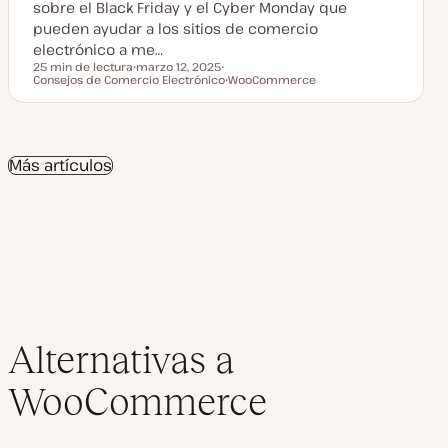
a
sobre el Black Friday y el Cyber Monday que
pueden ayudar a los sitios de comercio
electrónico a me…
25 min de lectura
marzo 12, 2025
Tiempo de lectura
Consejos de Comercio Electrónico
F
T
WooCommerce
e
e
T
c
m
e
h
a
m
a
a
a
c
Más artículos
t
u
a
l
i
z
a
d
a
Alternativas a
WooCommerce