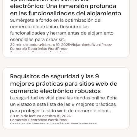
electrónico: Una inmersión profunda
en las funcionalidades del alojamiento
Sumérgete a fondo en la optimización del
comercio electrónico. Descubre las
funcionalidades y herramientas de alojamiento
esenciales para crear sit…
32 min de lectura
febrero 10, 2025
Alojamiento WordPress
Comercio Electrónico WordPress
F
T
T
Tiempo de lectura
Consejos de Comercio Electrónico
e
T
e
e
c
e
m
m
h
m
a
a
a
a
a
c
Requisitos de seguridad y las 9
t
u
mejores prácticas para sitios web de
a
l
comercio electrónico robustos
i
z
La seguridad es vital para las tiendas online. Echa
a
un vistazo a esta lista de las 9 mejores prácticas
d
a
para proteger tu sitio web de comercio elect…
38 min de lectura
octubre 15, 2024
Comercio Electrónico WordPress
F
T
Tiempo de lectura
Consejos de Comercio Electrónico
e
T
WooCommerce
e
c
e
T
m
h
m
e
a
a
a
m