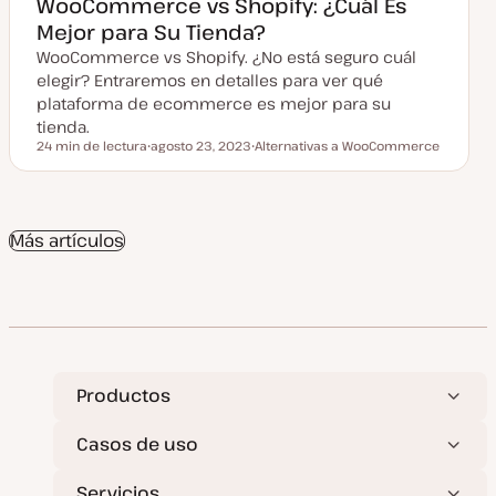
WooCommerce vs Shopify: ¿Cuál Es
c
Mejor para Su Tienda?
t
u
WooCommerce vs Shopify. ¿No está seguro cuál
a
l
elegir? Entraremos en detalles para ver qué
i
z
plataforma de ecommerce es mejor para su
a
tienda.
d
a
24 min de lectura
agosto 23, 2023
Alternativas a WooCommerce
Tiempo de lectura
F
T
e
e
c
m
h
a
a
a
Más artículos
c
t
u
a
l
i
z
a
d
a
Productos
Casos de uso
Servicios