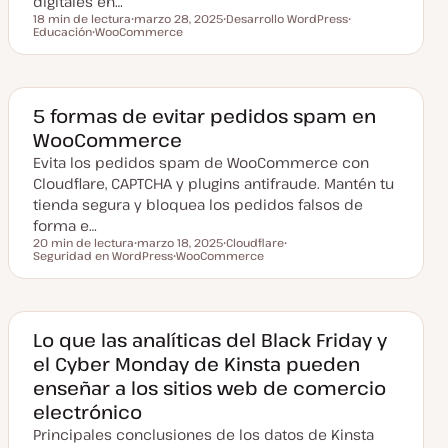
digitales en…
18 min de lectura
marzo 28, 2025
Desarrollo WordPress
Tiempo de lectura
Educación
WooCommerce
F
T
T
T
e
e
e
e
c
m
m
m
h
a
a
a
a
a
c
5 formas de evitar pedidos spam en
t
WooCommerce
u
a
Evita los pedidos spam de WooCommerce con
l
i
Cloudflare, CAPTCHA y plugins antifraude. Mantén tu
z
a
tienda segura y bloquea los pedidos falsos de
d
forma e…
a
20 min de lectura
marzo 18, 2025
Cloudflare
Tiempo de lectura
Seguridad en WordPress
F
WooCommerce
T
T
e
T
e
e
c
e
m
m
h
m
a
a
a
a
a
c
Lo que las analíticas del Black Friday y
t
el Cyber Monday de Kinsta pueden
u
a
enseñar a los sitios web de comercio
l
i
electrónico
z
a
Principales conclusiones de los datos de Kinsta
d