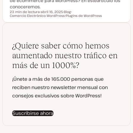
de ecommerce para WordPress? En esteartículo los
conoceremos.
23 min de lectura
abril 16, 2025
Blog
Tiempo de lectura
Comercio Electrónico WordPress
F
T
Plugins de WordPress
T
e
i
T
e
c
p
e
m
h
o
m
a
a
d
a
a
e
c
p
t
o
¿Quiere saber cómo hemos
u
s
a
t
aumentado nuestro tráfico en
l
i
z
más de un 1000%?
a
d
a
¡Únete a más de 165.000 personas que
reciben nuestro newsletter mensual con
consejos exclusivos sobre WordPress!
Suscribirse ahora