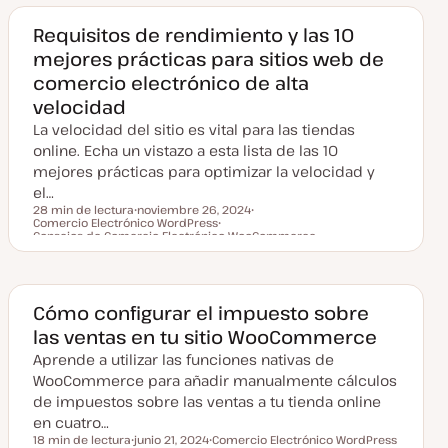
a
a
c
Requisitos de rendimiento y las 10
t
u
mejores prácticas para sitios web de
a
l
comercio electrónico de alta
i
z
velocidad
a
d
La velocidad del sitio es vital para las tiendas
a
online. Echa un vistazo a esta lista de las 10
mejores prácticas para optimizar la velocidad y
el…
28 min de lectura
noviembre 26, 2024
Comercio Electrónico WordPress
F
T
Tiempo de lectura
Consejos de Comercio Electrónico
e
T
WooCommerce
e
c
e
T
m
h
m
e
a
a
a
m
a
a
c
Cómo configurar el impuesto sobre
t
u
las ventas en tu sitio WooCommerce
a
l
Aprende a utilizar las funciones nativas de
i
z
WooCommerce para añadir manualmente cálculos
a
de impuestos sobre las ventas a tu tienda online
d
a
en cuatro…
18 min de lectura
junio 21, 2024
Comercio Electrónico WordPress