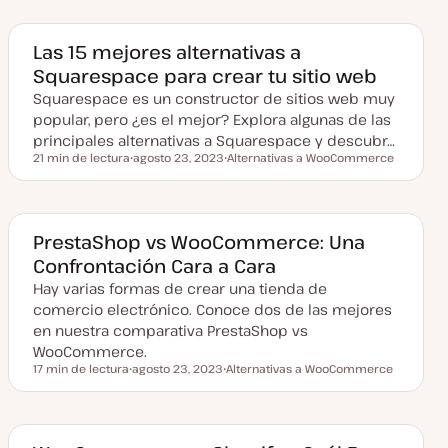
Las 15 mejores alternativas a
Squarespace para crear tu sitio web
Squarespace es un constructor de sitios web muy
popular, pero ¿es el mejor? Explora algunas de las
principales alternativas a Squarespace y descubr…
21 min de lectura
agosto 23, 2023
Alternativas a WooCommerce
Tiempo de lectura
F
T
e
e
c
m
h
a
a
a
PrestaShop vs WooCommerce: Una
c
Confrontación Cara a Cara
t
u
Hay varias formas de crear una tienda de
a
l
comercio electrónico. Conoce dos de las mejores
i
z
en nuestra comparativa PrestaShop vs
a
WooCommerce.
d
a
17 min de lectura
agosto 23, 2023
Alternativas a WooCommerce
Tiempo de lectura
F
T
e
e
c
m
h
a
a
a