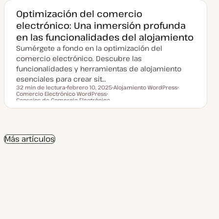
a
c
Optimización del comercio
t
electrónico: Una inmersión profunda
u
a
en las funcionalidades del alojamiento
l
i
Sumérgete a fondo en la optimización del
z
a
comercio electrónico. Descubre las
d
funcionalidades y herramientas de alojamiento
a
esenciales para crear sit…
32 min de lectura
febrero 10, 2025
Alojamiento WordPress
Comercio Electrónico WordPress
F
T
T
Tiempo de lectura
Consejos de Comercio Electrónico
e
T
e
e
c
e
m
m
h
m
a
a
a
a
a
c
Más artículos
t
u
a
l
i
z
a
d
a