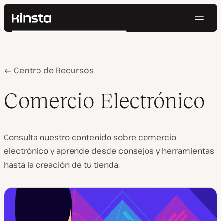
Naveg
Kinsta®
Buscar
Plataforma
Soluciones
Iniciar Sesión
Pruébalo gratis
Precios
Home
Comercio Electrónico
Centro de Recursos
Recursos
Contacto
Comercio Electrónico
Consulta nuestro contenido sobre comercio
electrónico y aprende desde consejos y herramientas
hasta la creación de tu tienda.