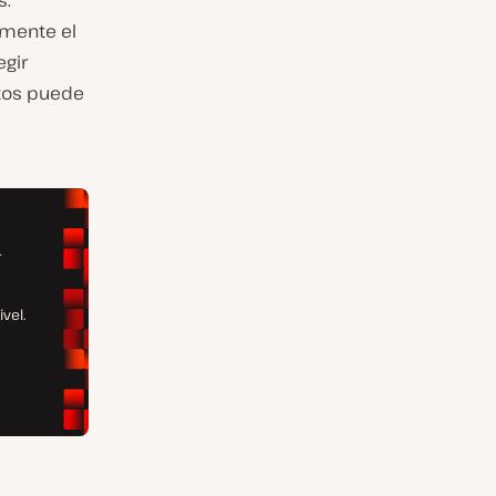
s.
amente el
egir
stos puede