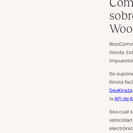
Cómo
sobr
Woo
WooCommer
tienda. Es
impuesto
Se supone
Kinsta fac
DevKinsta
la
API de K
Sea cual s
velocidad 
electróni