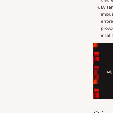
discr
Evita
impues
error
provoc
insati