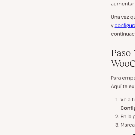
aumentar
Una vez qu
y
configur
continuac
Paso 
WooC
Para empe
Aquí te e
Ve a 
Confi
En la 
Marca 