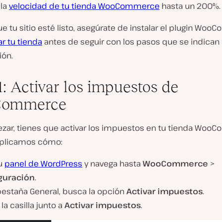
 la
velocidad de tu tienda WooCommerce
hasta un 200%.
e tu sitio esté listo, asegúrate de instalar el plugin Wo
ar tu tienda
antes de seguir con los pasos que se indican 
ión.
1: Activar los impuestos de
ommerce
zar, tienes que activar los impuestos en tu tienda Woo
xplicamos cómo:
tu
panel de WordPress
y navega hasta
WooCommerce
>
guración
.
pestaña General, busca la opción
Activar impuestos
.
la casilla junto a
Activar impuestos
.