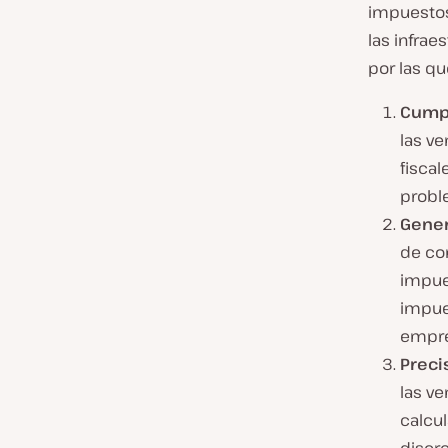
impuestos
las infrae
por las qu
Cumpl
las ve
fiscal
probl
Gener
de co
impues
impue
empre
Preci
las ve
calcul