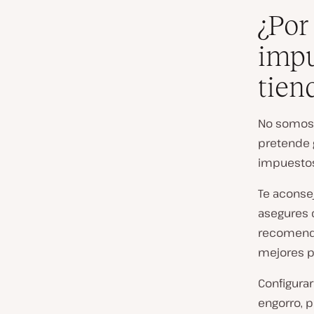
¿Por
impu
tien
No somos c
pretende g
impuestos 
Te aconse
asegures d
recomenda
mejores pr
Configurar
engorro, 