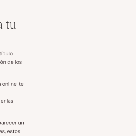
a tu
tículo
ión de los
online, te
er las
parecer un
es, estos