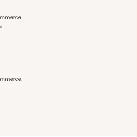
oCommerce
a
Commerce.