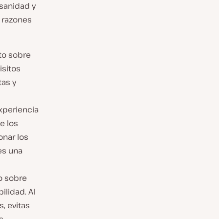
sanidad y
s razones
to sobre
isitos
tas y
xperiencia
e los
onar los
es una
o sobre
ilidad. Al
, evitas