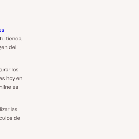
es
tu tienda,
gen del
urar los
es hoy en
nline es
izar las
culos de