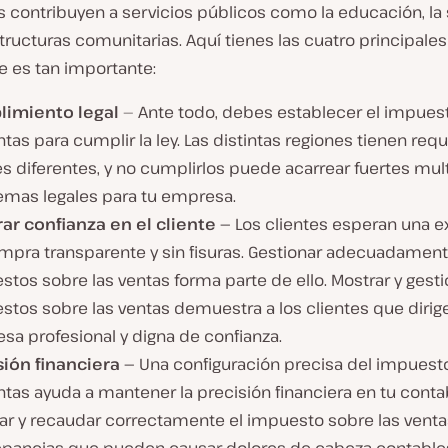
 contribuyen a servicios públicos como la educación, la 
structuras comunitarias. Aquí tienes las cuatro principale
e es tan importante:
imiento legal
— Ante todo, debes establecer el impues
ntas para cumplir la ley. Las distintas regiones tienen requ
es diferentes, y no cumplirlos puede acarrear fuertes mul
emas legales para tu empresa.
ar confianza en el cliente —
Los clientes esperan una e
mpra transparente y sin fisuras. Gestionar adecuadament
tos sobre las ventas forma parte de ello. Mostrar y gesti
stos sobre las ventas demuestra a los clientes que dirig
sa profesional y digna de confianza.
sión financiera —
Una configuración precisa del impuest
ntas ayuda a mantener la precisión financiera en tu contab
ar y recaudar correctamente el impuesto sobre las ventas