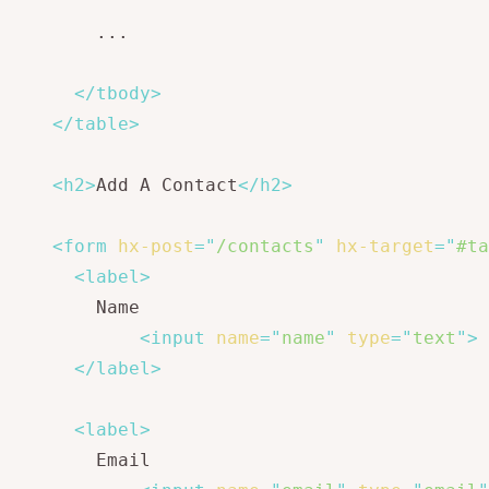
        ...

</
tbody
>
</
table
>
<
h2
>
Add A Contact
</
h2
>
<
form
hx-post
=
"
/contacts
"
hx-target
=
"
#ta
<
label
>
        Name

<
input
name
=
"
name
"
type
=
"
text
"
>
</
label
>
<
label
>
        Email
