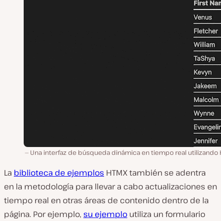
Una interfaz de búsqueda dinámica en tiempo real utilizando 
La
biblioteca de ejemplos
HTMX también se adentra
en la metodología para llevar a cabo actualizaciones en
tiempo real en otras áreas de contenido dentro de la
página. Por ejemplo,
su ejemplo
utiliza un formulario