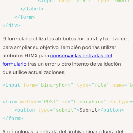
<
input
name
=
"
email
"
type
=
"
email
"
</
label
>
</
form
>
</
div
>
El formulario utiliza los atributos
y
hx-post
hx-target
para ampliar su objetivo. También podrías utilizar
atributos HTMX para
conservar las entradas del
formulario
tras un error u otro intento de validación
que utilice actualizaciones:
<
input
form
=
"
binaryForm
"
type
=
"
file
"
name
=
"
b
<
form
method
=
"
POST
"
id
=
"
binaryForm
"
enctype
=
<
button
type
=
"
submit
"
>
Submit
</
button
>
</
form
>
Aquí, colocas la entrada del archivo binario fuera del