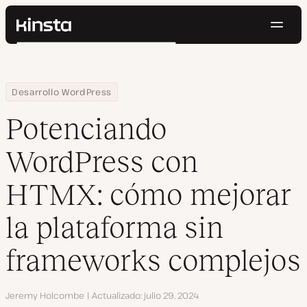
Naveg
Kinsta®
Buscar
Plataforma
Soluciones
Iniciar Sesión
Pruébalo gratis
Home
Centro de Recursos
Blog
Potenciando WordPress con HTMX: cómo mejorar la plataforma 
Desarrollo WordPress
Precios
Recursos
Potenciando
Contacto
WordPress con
HTMX: cómo mejorar
la plataforma sin
frameworks complejos
Autor
Jeremy Holcombe
Actualizado
julio 29, 2024