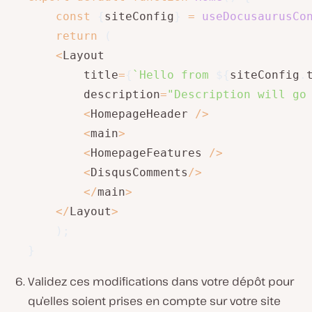
const
{
siteConfig
}
=
useDocusaurusCo
return
(
<
Layout

        title
=
{
`
Hello from 
${
siteConfig
.
        description
=
"Description will go
<
HomepageHeader 
/
>
<
main
>
<
HomepageFeatures 
/
>
<
DisqusComments
/
>
<
/
main
>
<
/
Layout
>
)
;
}
Validez ces modifications dans votre dépôt pour
qu’elles soient prises en compte sur votre site