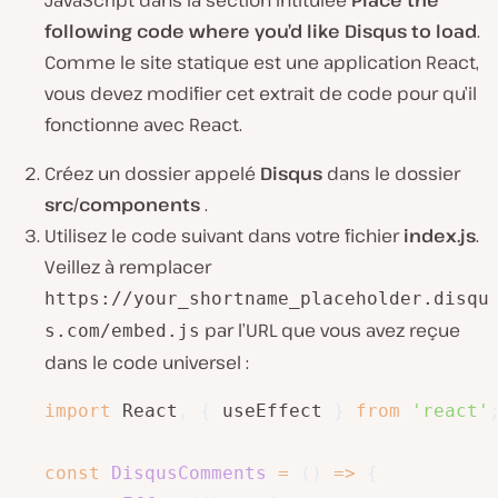
JavaScript dans la section intitulée
Place the
following code where you’d like Disqus to load
.
Comme le site statique est une application React,
vous devez modifier cet extrait de code pour qu’il
fonctionne avec React.
Créez un dossier appelé
Disqus
dans le dossier
src/components
.
Utilisez le code suivant dans votre fichier
index.js
.
Veillez à remplacer
https://your_shortname_placeholder.disqu
par l’URL que vous avez reçue
s.com/embed.js
dans le code universel :
import
 React
,
{
 useEffect 
}
from
'react'
const
DisqusComments
=
(
)
=>
{