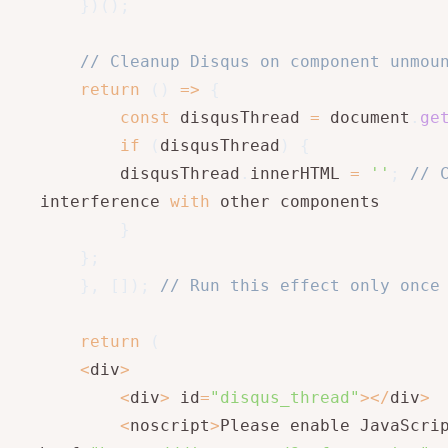
}
)
(
)
;
// Cleanup Disqus on component unmou
return
(
)
=>
{
const
 disqusThread 
=
 document
.
ge
if
(
disqusThread
)
{
        disqusThread
.
innerHTML 
=
''
;
// 
interference 
with
 other components

}
}
;
}
,
[
]
)
;
// Run this effect only once
return
(
<
div
>
<
div
>
 id
=
"disqus_thread"
>
<
/
div
>
<
noscript
>
Please enable JavaScri