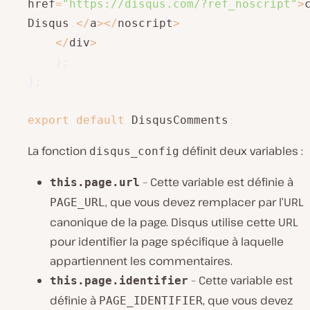
href
=
"https://disqus.com/?ref_noscript"
>
Disqus
.
<
/
a
>
<
/
noscript
>
<
/
div
>
)
;
}
;
export
default
 DisqusComments
;
La fonction
définit deux variables :
disqus_config
– Cette variable est définie à
this.page.url
, que vous devez remplacer par l’URL
PAGE_URL
canonique de la page. Disqus utilise cette URL
pour identifier la page spécifique à laquelle
appartiennent les commentaires.
– Cette variable est
this.page.identifier
définie à
, que vous devez
PAGE_IDENTIFIER