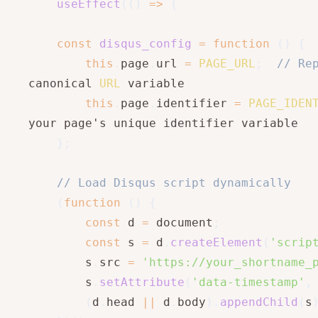
useEffect
(
(
)
=>
{
const
disqus_config
=
function
(
)
{
this
.
page
.
url 
=
PAGE_URL
;
// Re
canonical 
URL
 variable

this
.
page
.
identifier 
=
PAGE_IDEN
your page's unique identifier variable

}
;
// Load Disqus script dynamically
(
function
(
)
{
const
 d 
=
 document
;
const
 s 
=
 d
.
createElement
(
'scrip
        s
.
src 
=
'https://your_shortname_
        s
.
setAttribute
(
'data-timestamp'
,
(
d
.
head 
||
 d
.
body
)
.
appendChild
(
s