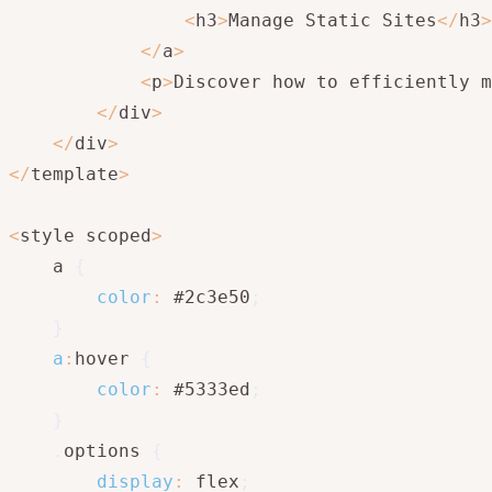
<
h3
>
Manage Static Sites
<
/
h3
>
<
/
a
>
<
p
>
Discover how to efficiently m
<
/
div
>
<
/
div
>
<
/
template
>
<
style scoped
>
    a 
{
color
:
 #2c3e50
;
}
a
:
hover 
{
color
:
 #5333ed
;
}
.
options 
{
display
:
 flex
;