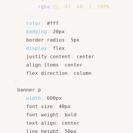
rgba
(
22
,
47
,
60
,
1
)
100
%
)
;
color
:
 #fff
;
padding
:
 20px
;
        border
-
radius
:
 5px
;
display
:
 flex
;
        justify
-
content
:
 center
;
        align
-
items
:
 center
;
        flex
-
direction
:
 column
;
}
.
banner p 
{
width
:
 600px
;
        font
-
size
:
 40px
;
        font
-
weight
:
 bold
;
        text
-
align
:
 center
;
        line
-
height
:
 50px
;