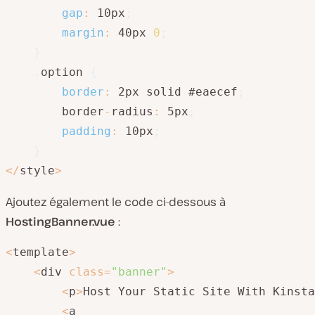
gap
:
 10px
;
margin
:
 40px 
0
;
}
.
option 
{
border
:
 2px solid #eaecef
;
        border
-
radius
:
 5px
;
padding
:
 10px
;
}
<
/
style
>
Ajoutez également le code ci-dessous à
HostingBanner.vue
:
<
template
>
<
div 
class
=
"banner"
>
<
p
>
Host Your Static Site With Kinsta
<
a
