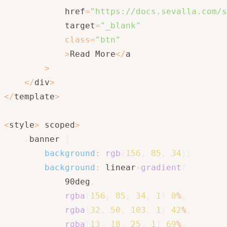
            href
=
"https://docs.sevalla.com/s
            target
=
"_blank"
class
=
"btn"
>
Read More
<
/
a

>
<
/
div
>
<
/
template
>
<
style
>
 scoped
>
.
banner 
{
background
:
rgb
(
156
,
85
,
34
)
;
background
:
 linear
-
gradient
(
            90deg
,
rgba
(
156
,
85
,
34
,
1
)
0
%
,
rgba
(
32
,
50
,
103
,
1
)
42
%
,
rgba
(
13
,
18
,
25
,
1
)
69
%
,