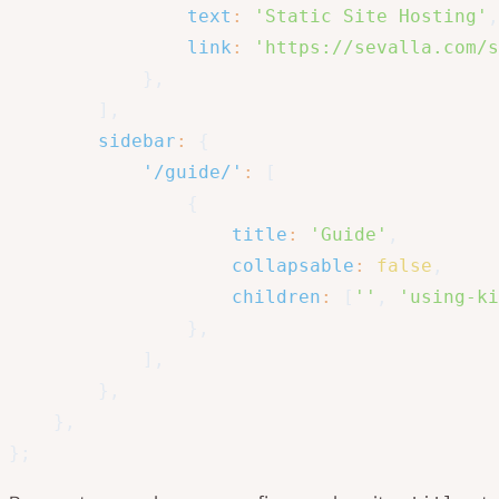
text
:
'Static Site Hosting'
,
link
:
'https://sevalla.com/s
}
,
]
,
sidebar
:
{
'/guide/'
:
[
{
title
:
'Guide'
,
collapsable
:
false
,
children
:
[
''
,
'using-ki
}
,
]
,
}
,
}
,
}
;