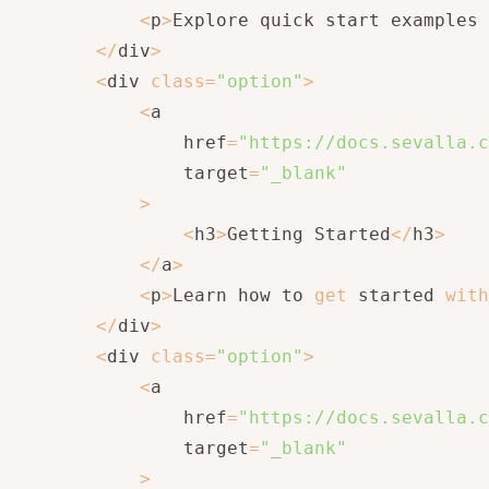
<
p
>
Explore quick start examples 
<
/
div
>
<
div 
class
=
"option"
>
<
a

                href
=
"https://docs.sevalla.c
                target
=
"_blank"
>
<
h3
>
Getting Started
<
/
h3
>
<
/
a
>
<
p
>
Learn how to 
get
 started 
with
<
/
div
>
<
div 
class
=
"option"
>
<
a

                href
=
"https://docs.sevalla.c
                target
=
"_blank"
>