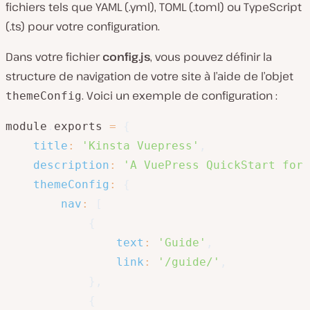
fichiers tels que YAML (.yml), TOML (.toml) ou TypeScript
(.ts) pour votre configuration.
Dans votre fichier
config.js
, vous pouvez définir la
structure de navigation de votre site à l’aide de l’objet
. Voici un exemple de configuration :
themeConfig
module
.
exports 
=
{
title
:
'Kinsta Vuepress'
,
description
:
'A VuePress QuickStart for 
themeConfig
:
{
nav
:
[
{
text
:
'Guide'
,
link
:
'/guide/'
,
}
,
{