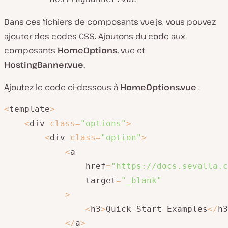
Dans ces fichiers de composants vue.js, vous pouvez
ajouter des codes CSS. Ajoutons du code aux
composants
HomeOptions.
vue et
HostingBanner.vue.
Ajoutez le code ci-dessous à
HomeOptions.vue
:
<
template
>
<
div 
class
=
"options"
>
<
div 
class
=
"option"
>
<
a

                href
=
"https://docs.sevalla.c
                target
=
"_blank"
>
<
h3
>
Quick Start Examples
<
/
h3
<
/
a
>