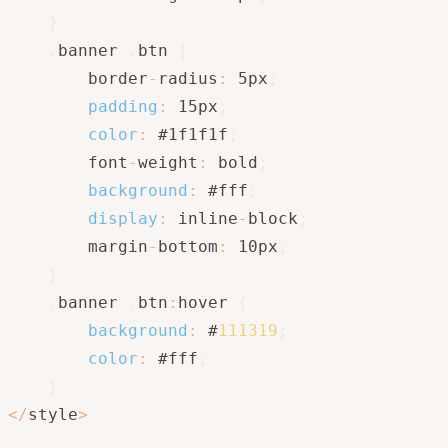
}
.
banner 
.
btn 
{
        border
-
radius
:
 5px
;
padding
:
 15px
;
color
:
 #1f1f1f
;
        font
-
weight
:
 bold
;
background
:
 #fff
;
display
:
 inline
-
block
;
        margin
-
bottom
:
 10px
;
}
.
banner 
.
btn
:
hover 
{
background
:
 #
111319
;
color
:
 #fff
;
}
<
/
style
>