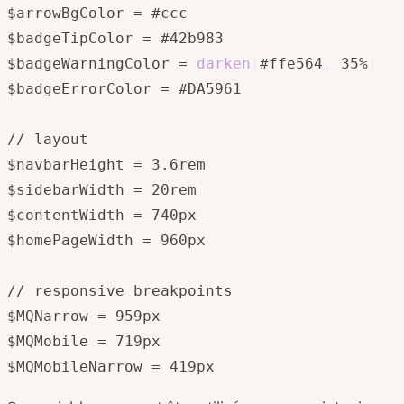
$arrowBgColor = #ccc

$badgeTipColor = #42b983

$badgeWarningColor = 
darken
(
#ffe564
,
 35%
)
$badgeErrorColor = #DA5961

// layout

$navbarHeight = 3.6rem

$sidebarWidth = 20rem

$contentWidth = 740px

$homePageWidth = 960px

// responsive breakpoints

$MQNarrow = 959px

$MQMobile = 719px

$MQMobileNarrow = 419px