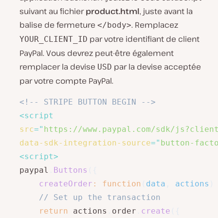
suivant au fichier
product.html
, juste avant la
balise de fermeture
. Remplacez
</body>
par votre identifiant de client
YOUR_CLIENT_ID
PayPal. Vous devrez peut-être également
remplacer la devise
par la devise acceptée
USD
par votre compte PayPal.
<!-- STRIPE BUTTON BEGIN -->
<
script
src
=
"
https://www.paypal.com/sdk/js?clien
data-sdk-integration-source
=
"
button-fact
<
script
>
paypal
.
Buttons
(
{
createOrder
:
function
(
data
,
 actions
)
// Set up the transaction
return
 actions
.
order
.
create
(
{