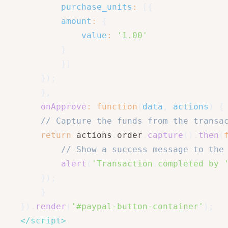
purchase_units
:
[
{
amount
:
{
value
:
'1.00'
}
}
]
}
)
;
}
,
onApprove
:
function
(
data
,
 actions
)
{
// Capture the funds from the transa
return
 actions
.
order
.
capture
(
)
.
then
(
// Show a success message to the
alert
(
'Transaction completed by 
}
)
;
}
}
)
.
render
(
'#paypal-button-container'
)
;
</
script
>