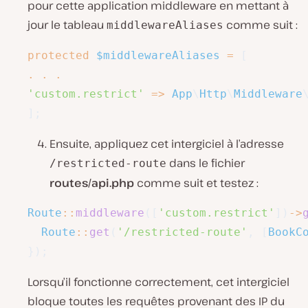
pour cette application middleware en mettant à
jour le tableau
comme suit :
middlewareAliases
protected
$middlewareAliases
=
[
.
.
.
'custom.restrict'
=>
App
\
Http
\
Middleware
]
;
Ensuite, appliquez cet intergiciel à l’adresse
dans le fichier
/restricted-route
routes/api.php
comme suit et testez :
Route
::
middleware
(
[
'custom.restrict'
]
)
->
Route
::
get
(
'/restricted-route'
,
[
BookC
}
)
;
Lorsqu’il fonctionne correctement, cet intergiciel
bloque toutes les requêtes provenant des IP du