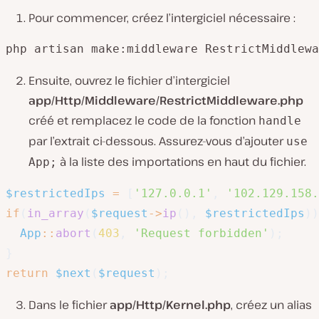
Pour commencer, créez l’intergiciel nécessaire :
php artisan make:middleware RestrictMiddlewa
Ensuite, ouvrez le fichier d’intergiciel
app/Http/Middleware/RestrictMiddleware.php
créé et remplacez le code de la fonction
handle
par l’extrait ci-dessous. Assurez-vous d’ajouter
use
à la liste des importations en haut du fichier.
App;
$restrictedIps
=
[
'127.0.0.1'
,
'102.129.158.
if
(
in_array
(
$request
->
ip
(
)
,
$restrictedIps
)
)
App
::
abort
(
403
,
'Request forbidden'
)
;
}
return
$next
(
$request
)
;
Dans le fichier
app/Http/Kernel.php
, créez un alias