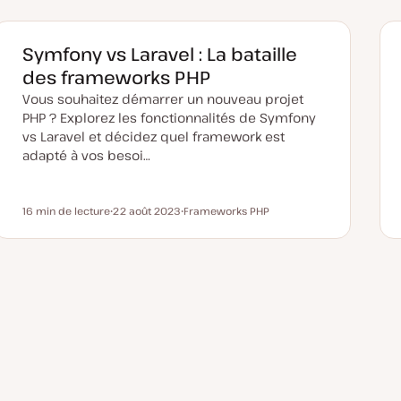
Symfony vs Laravel : La bataille
des frameworks PHP
Vous souhaitez démarrer un nouveau projet
PHP ? Explorez les fonctionnalités de Symfony
vs Laravel et décidez quel framework est
adapté à vos besoi…
16 min de lecture
22 août 2023
Frameworks PHP
Temps de lecture
D
S
a
u
t
j
e
e
d
t
e
m
i
s
e
à
j
o
u
r