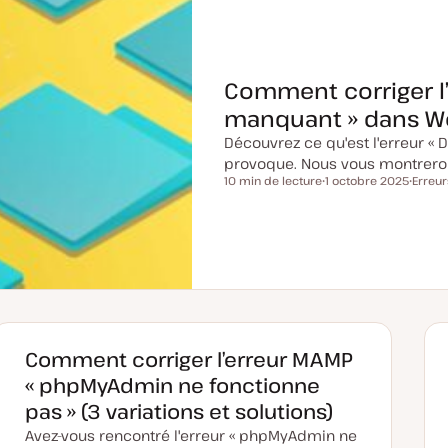
Comment corriger l’
manquant » dans W
Découvrez ce qu'est l'erreur « 
provoque. Nous vous montreron
10 min de lecture
1 octobre 2025
Erreur
Temps de lecture
D
S
a
u
t
j
e
e
d
t
e
m
i
s
e
à
j
o
Comment corriger l’erreur MAMP
u
r
« phpMyAdmin ne fonctionne
pas » (3 variations et solutions)
Avez-vous rencontré l'erreur « phpMyAdmin ne