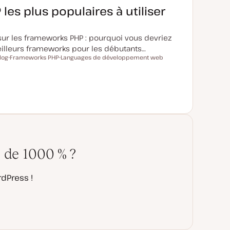
es plus populaires à utiliser
sur les frameworks PHP : pourquoi vous devriez
meilleurs frameworks pour les débutants…
log
Frameworks PHP
Languages de développement web
S
S
u
u
j
j
e
e
t
t
 de 1000 % ?
dPress !