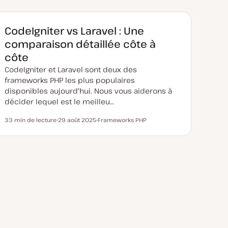
CodeIgniter vs Laravel : Une
comparaison détaillée côte à
côte
CodeIgniter et Laravel sont deux des
frameworks PHP les plus populaires
disponibles aujourd'hui. Nous vous aiderons à
décider lequel est le meilleu…
33 min de lecture
29 août 2025
Frameworks PHP
Temps de lecture
D
S
a
u
t
j
e
e
d
t
e
m
i
s
e
à
j
o
u
r