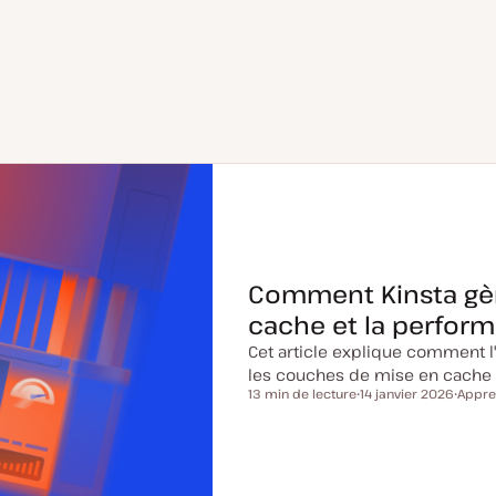
Comment Kinsta gère
cache et la perform
Cet article explique comment l'
les couches de mise en cache 
13 min de lecture
14 janvier 2026
Appre
Temps de lecture
D
S
a
u
t
j
e
e
d
t
e
m