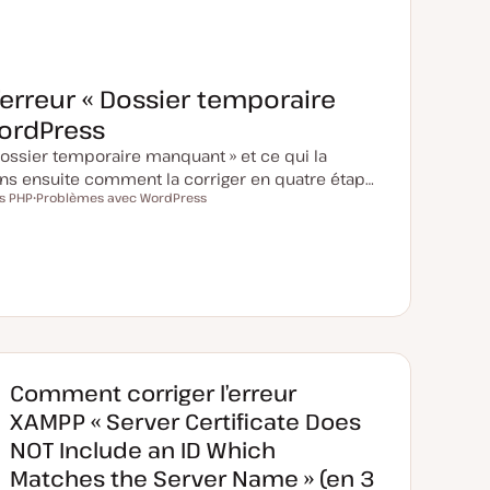
erreur « Dossier temporaire
ordPress
Dossier temporaire manquant » et ce qui la
s ensuite comment la corriger en quatre étap…
s PHP
Problèmes avec WordPress
S
u
j
e
t
Comment corriger l’erreur
XAMPP « Server Certificate Does
NOT Include an ID Which
Matches the Server Name » (en 3