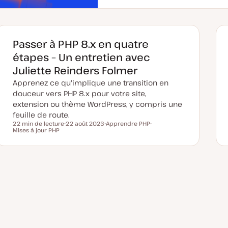
i
s
e
à
j
o
Passer à PHP 8.x en quatre
u
r
étapes – Un entretien avec
Juliette Reinders Folmer
Apprenez ce qu'implique une transition en
douceur vers PHP 8.x pour votre site,
extension ou thème WordPress, y compris une
feuille de route.
22 min de lecture
22 août 2023
Apprendre PHP
Temps de lecture
Mises à jour PHP
D
S
S
a
u
u
t
j
j
e
e
e
d
t
t
e
m
i
s
e
à
j
o
u
r