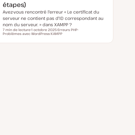
étapes)
Avez-vous rencontré l'erreur « Le certificat du
serveur ne contient pas d'ID correspondant au
nom du serveur. » dans XAMPP ?
7 min de lecture
1 octobre 2025
Erreurs PHP
Temps de lecture
Problèmes avec WordPress
D
XAMPP
S
S
a
S
u
u
t
u
j
j
e
j
e
e
d
e
t
t
e
t
m
i
s
e
à
j
o
u
r