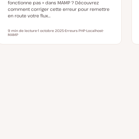
fonctionne pas » dans MAMP ? Découvrez
comment corriger cette erreur pour remettre
en route votre flux…
9 min de lecture
1 octobre 2025
Erreurs PHP
Localhost
Temps de lecture
MAMP
D
S
S
S
a
u
u
u
t
j
j
j
e
e
e
e
d
t
t
t
e
m
i
s
e
à
j
o
u
r