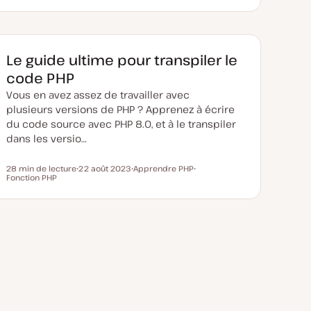
Le guide ultime pour transpiler le
code PHP
Vous en avez assez de travailler avec
plusieurs versions de PHP ? Apprenez à écrire
du code source avec PHP 8.0, et à le transpiler
dans les versio…
28 min de lecture
22 août 2023
Apprendre PHP
Temps de lecture
Fonction PHP
D
S
S
a
u
u
t
j
j
e
e
e
d
t
t
e
m
i
s
e
à
j
o
u
r