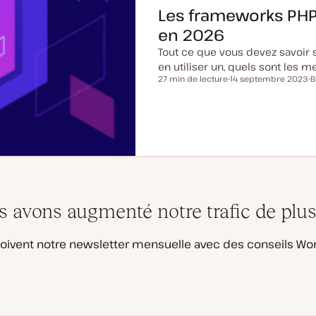
Les frameworks PHP l
en 2026
Tout ce que vous devez savoir 
en utiliser un, quels sont les 
27 min de lecture
14 septembre 2023
B
Temps de lecture
D
T
a
y
t
p
e
e
d
d
e
e
m
p
i
u
s
b
e
l
à
i
j
c
o
a
avons augmenté notre trafic de plus
u
t
r
i
o
n
oivent notre newsletter mensuelle avec des conseils Wor