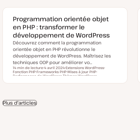
Programmation orientée objet
en PHP : transformer le
développement de WordPress
Découvrez comment la programmation
orientée objet en PHP révolutionne le
développement de WordPress. Maîtrisez les
techniques OOP pour améliorer vo…
14 min de lecture
4 avril 2024
Extensions WordPress
Fonction PHP
Frameworks PHP
D
S
Mises à jour PHP
S
Temps de lecture
Performance de WordPress
S
a
Thèmes WordPress
u
S
S
u
u
t
S
j
u
u
j
j
e
u
e
j
j
e
e
d
j
t
e
e
t
t
e
e
t
t
m
t
i
Plus d'articles
s
e
à
j
o
u
r