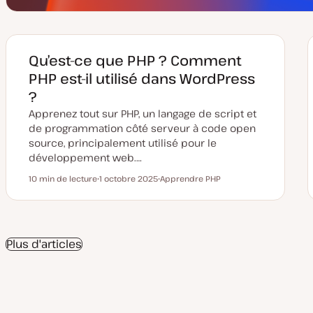
Qu’est-ce que PHP ? Comment
PHP est-il utilisé dans WordPress
?
Apprenez tout sur PHP, un langage de script et
de programmation côté serveur à code open
source, principalement utilisé pour le
développement web.…
10 min de lecture
1 octobre 2025
Apprendre PHP
Temps de lecture
D
S
a
u
t
j
e
e
d
t
e
Plus d'articles
m
i
s
e
à
j
o
u