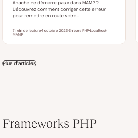
Apache ne démarre pas » dans MAMP ?
Découvrez comment corriger cette erreur
pour remettre en route votre…
7 min de lecture
1 octobre 2025
Erreurs PHP
Localhost
Temps de lecture
MAMP
D
S
S
S
a
u
u
u
t
j
j
j
e
e
e
e
d
t
t
t
e
m
Plus d'articles
i
s
e
à
j
o
u
r
Frameworks PHP