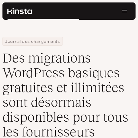
Navig
Kinsta®
Rechercher
Plateforme
Solutions
Connexion
Essayer gratuitement
Home
Des migrations WordPress basiques gratuites et illimitées sont
Journal des changements
Prix
Ressources
Des migrations
Contact
WordPress basiques
gratuites et illimitées
sont désormais
disponibles pour tous
les fournisseurs