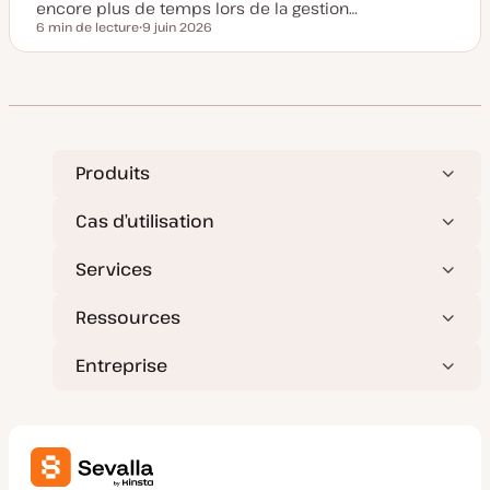
o
encore plus de temps lors de la gestion…
u
6 min de lecture
9 juin 2026
r
Temps de lecture
D
a
t
e
d
e
m
i
s
e
Produits
à
j
o
Cas d’utilisation
u
r
Services
Ressources
Entreprise