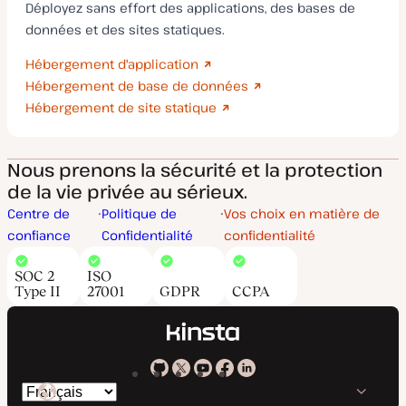
Déployez sans effort des applications, des bases de
données et des sites statiques.
Hébergement d'application
Hébergement de base de données
Hébergement de site statique
Nous prenons la sécurité et la protection
de la vie privée au sérieux.
Centre de
Politique de
Vos choix en matière de
confiance
Confidentialité
confidentialité
SOC 2
ISO
Type II
27001
GDPR
CCPA
Kinsta
Kinsta
Kinsta
Kinsta
Kinsta
Changer
sur
sur
sur
sur
sur