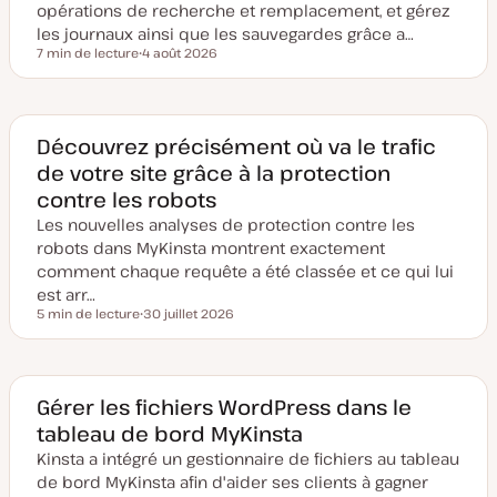
opérations de recherche et remplacement, et gérez
les journaux ainsi que les sauvegardes grâce a…
7 min de lecture
4 août 2026
Temps de lecture
D
a
t
e
d
e
Découvrez précisément où va le trafic
m
de votre site grâce à la protection
i
s
contre les robots
e
à
Les nouvelles analyses de protection contre les
j
o
robots dans MyKinsta montrent exactement
u
comment chaque requête a été classée et ce qui lui
r
est arr…
5 min de lecture
30 juillet 2026
Temps de lecture
D
a
t
e
d
e
Gérer les fichiers WordPress dans le
m
tableau de bord MyKinsta
i
s
Kinsta a intégré un gestionnaire de fichiers au tableau
e
à
de bord MyKinsta afin d'aider ses clients à gagner
j