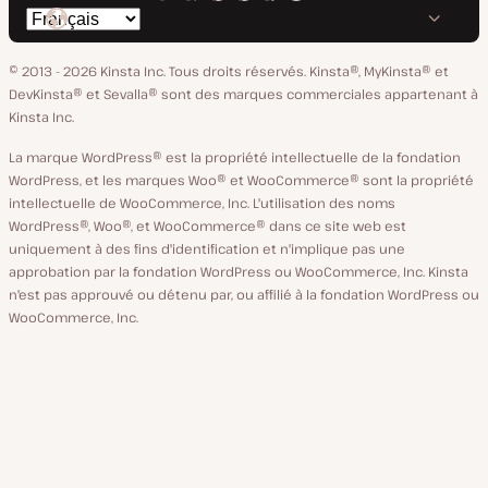
Kinsta
Kinsta
Kinsta
Kinsta
Kinsta
Changer
sur
sur
sur
sur
sur
de
GitHub
X
YouTube
Facebook
LinkedIn
© 2013 - 2026 Kinsta Inc. Tous droits réservés.
Kinsta®, MyKinsta® et
langue
DevKinsta® et Sevalla® sont des marques commerciales appartenant à
Kinsta Inc.
La marque WordPress® est la propriété intellectuelle de la fondation
WordPress, et les marques Woo® et WooCommerce® sont la propriété
intellectuelle de WooCommerce, Inc. L'utilisation des noms
WordPress®, Woo®, et WooCommerce® dans ce site web est
uniquement à des fins d'identification et n'implique pas une
approbation par la fondation WordPress ou WooCommerce, Inc. Kinsta
n'est pas approuvé ou détenu par, ou affilié à la fondation WordPress ou
WooCommerce, Inc.