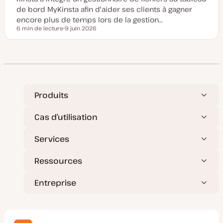
à
de bord MyKinsta afin d'aider ses clients à gagner
j
o
encore plus de temps lors de la gestion…
u
6 min de lecture
9 juin 2026
r
Temps de lecture
D
a
t
e
d
e
m
i
s
e
Produits
à
j
o
Cas d’utilisation
u
r
Services
Ressources
Entreprise