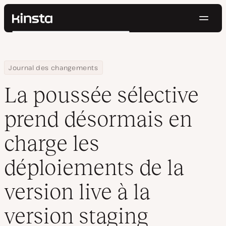
Navig
Kinsta®
Rechercher
Plateforme
Solutions
Connexion
Essayer gratuitement
Home
La poussée sélective prend désormais en charge les déploiements
Journal des changements
Prix
Ressources
La poussée sélective
Contact
prend désormais en
charge les
déploiements de la
version live à la
version staging