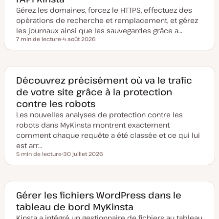
Gérez les domaines, forcez le HTTPS, effectuez des
opérations de recherche et remplacement, et gérez
les journaux ainsi que les sauvegardes grâce a…
7 min de lecture
4 août 2026
Temps de lecture
D
a
t
e
d
e
Découvrez précisément où va le trafic
m
de votre site grâce à la protection
i
s
contre les robots
e
à
Les nouvelles analyses de protection contre les
j
o
robots dans MyKinsta montrent exactement
u
comment chaque requête a été classée et ce qui lui
r
est arr…
5 min de lecture
30 juillet 2026
Temps de lecture
D
a
t
e
d
e
Gérer les fichiers WordPress dans le
m
tableau de bord MyKinsta
i
s
Kinsta a intégré un gestionnaire de fichiers au tableau
e