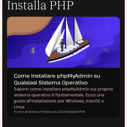
Installa PHP
Come Installare phpMyAdmin su
Qualsiasi Sistema Operativo
Sapere come installare phpMyAdmin sul proprio
sistema operativo è fondamentale. Ecco una
guida all'installazione per Windows, macOS e
Linux.
14 min di lettura
1 Febbraio 2023
Installa PHP
Tempo di lettura
D
A
a
r
t
g
a
o