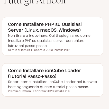
Tutti gli Articoli
Come Installare PHP su Qualsiasi
Server (Linux, macOS, Windows)
Non tirare a indovinare. Qui ti spieghiamo come
installare PHP su qualsiasi server con chiare
istruzioni passo passo.
13 min di lettura
1 Febbraio 2023
Installa PHP
Tempo di lettura
D
A
a
r
t
g
a
o
a
m
g
e
Come Installare ionCube Loader
g
n
(Tutorial Passo-Passo)
i
t
o
o
Scopri come installare ionCube Loader nel tuo web
r
n
hosting seguendo questo tutorial passo passo.
a
20 min di lettura
t
1 Febbraio 2023
Installa PHP
Tempo di lettura
a
D
A
a
r
t
g
a
o
a
m