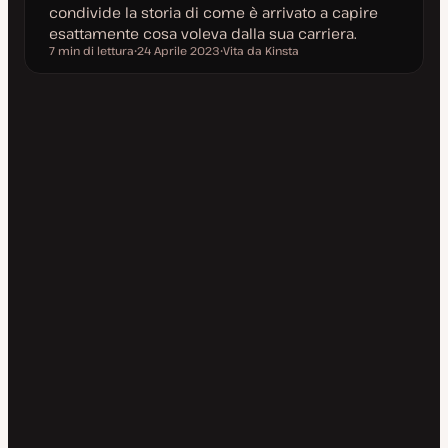
condivide la storia di come è arrivato a capire
esattamente cosa voleva dalla sua carriera.
7 min di lettura
24 Aprile 2023
Vita da Kinsta
Tempo di lettura
D
A
a
r
t
g
a
o
a
m
g
e
g
n
i
t
o
o
r
n
a
t
a