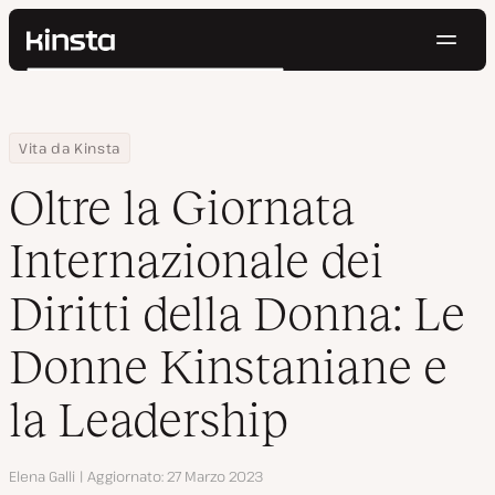
Navig
Kinsta®
Cerca
Piattaforma
Soluzioni
Accedi
Prova gratis
Home
Centro Risorse
Blog
Oltre la Giornata Internazionale dei Diritti della Donna: Le Donne
Vita da Kinsta
Prezzi
Risorse
Oltre la Giornata
Contatti
Internazionale dei
Diritti della Donna: Le
Donne Kinstaniane e
la Leadership
Autore
Elena Galli
Aggiornato
27 Marzo 2023