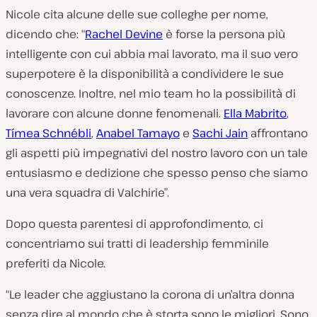
Nicole cita alcune delle sue colleghe per nome,
dicendo che: “
Rachel Devine
è forse la persona più
intelligente con cui abbia mai lavorato, ma il suo vero
superpotere è la disponibilità a condividere le sue
conoscenze. Inoltre, nel mio team ho la possibilità di
lavorare con alcune donne fenomenali.
Ella Mabrito
,
Tímea Schnébli
,
Anabel Tamayo
e
Sachi Jain
affrontano
gli aspetti più impegnativi del nostro lavoro con un tale
entusiasmo e dedizione che spesso penso che siamo
una vera squadra di Valchirie”.
Dopo questa parentesi di approfondimento, ci
concentriamo sui tratti di leadership femminile
preferiti da Nicole.
“Le leader che aggiustano la corona di un’altra donna
senza dire al mondo che è storta sono le migliori. Sono