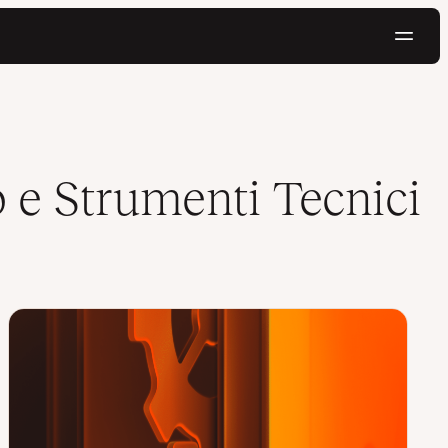
Navig
Prova gratis
b e Strumenti Tecnici