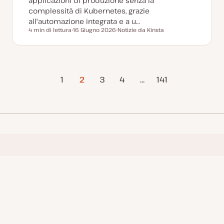
applicazioni di produzione senza la
complessità di Kubernetes, grazie
all'automazione integrata e a u…
4 min di lettura
16 Giugno 2026
Notizie da Kinsta
Tempo di lettura
D
A
a
r
t
g
a
o
a
m
g
e
Pagina
Pagina
g
n
1
2
3
4
…
141
i
t
precedente
successiv
o
o
r
n
a
t
a