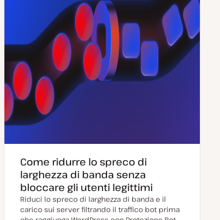
Come ridurre lo spreco di
larghezza di banda senza
bloccare gli utenti legittimi
Riduci lo spreco di larghezza di banda e il
carico sui server filtrando il traffico bot prima
che raggiunga WordPress con Protezione Bot