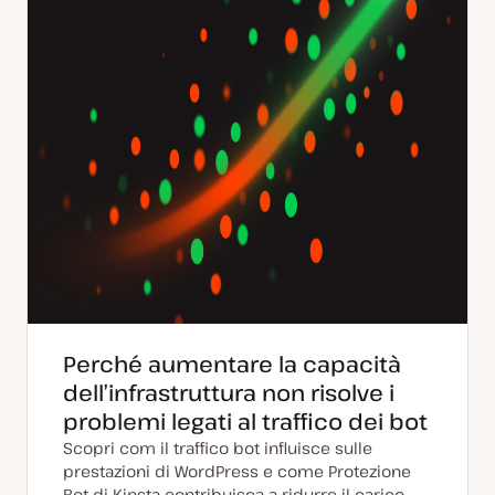
Perché aumentare la capacità
dell’infrastruttura non risolve i
problemi legati al traffico dei bot
Scopri com il traffico bot influisce sulle
prestazioni di WordPress e come Protezione
Bot di Kinsta contribuisca a ridurre il carico