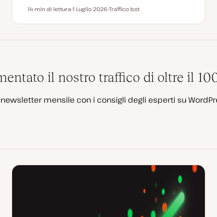
14 min di lettura
1 Luglio 2026
Traffico bot
Tempo di lettura
D
A
a
r
t
g
a
o
a
m
g
e
g
n
i
t
o
o
r
tato il nostro traffico di oltre il 1
n
a
t
a
a newsletter mensile con i consigli degli esperti su WordPr