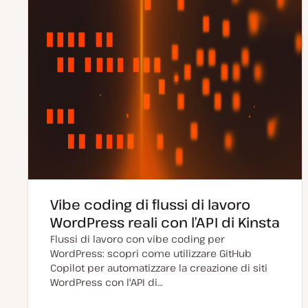
Vibe coding di flussi di lavoro
WordPress reali con l’API di Kinsta
Flussi di lavoro con vibe coding per
WordPress: scopri come utilizzare GitHub
Copilot per automatizzare la creazione di siti
WordPress con l'API di…