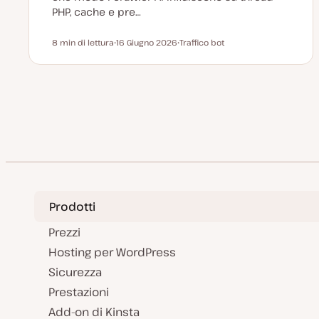
PHP, cache e pre…
8 min di lettura
16 Giugno 2026
Traffico bot
Tempo di lettura
D
A
a
r
t
g
a
o
a
m
g
e
Paginazione
g
n
i
t
o
o
degli
r
n
a
t
articoli
a
Prodotti
Prezzi
Hosting per WordPress
Sicurezza
Prestazioni
Add-on di Kinsta