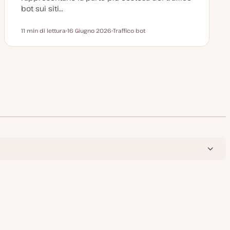
bot sui siti…
11 min di lettura
16 Giugno 2026
Traffico bot
Tempo di lettura
D
A
a
r
t
g
a
o
a
m
g
e
g
n
i
t
a
o
o
r
n
a
t
a