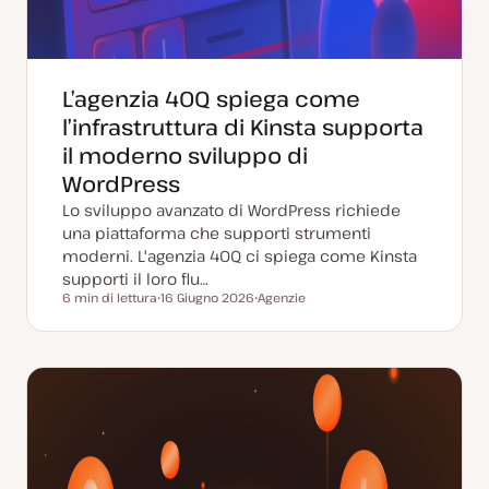
L’agenzia 40Q spiega come
l’infrastruttura di Kinsta supporta
il moderno sviluppo di
WordPress
Lo sviluppo avanzato di WordPress richiede
una piattaforma che supporti strumenti
moderni. L'agenzia 40Q ci spiega come Kinsta
supporti il loro flu…
6 min di lettura
16 Giugno 2026
Agenzie
Tempo di lettura
D
A
a
r
t
g
a
o
a
m
g
e
g
n
i
t
o
o
r
n
a
t