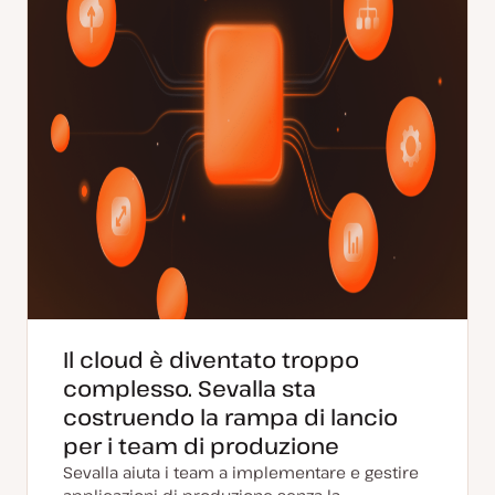
a
Il cloud è diventato troppo
complesso. Sevalla sta
costruendo la rampa di lancio
per i team di produzione
Sevalla aiuta i team a implementare e gestire