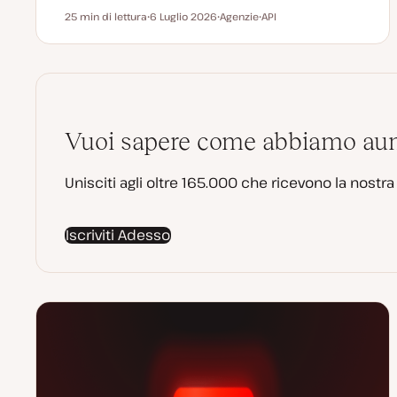
25 min di lettura
6 Luglio 2026
Agenzie
API
Tempo di lettura
D
A
A
a
r
r
t
g
g
a
o
o
a
m
m
g
e
e
g
n
n
i
t
t
o
o
o
r
Vuoi sapere come abbiamo aumen
n
a
t
a
Unisciti agli oltre 165.000 che ricevono la nostr
Iscriviti Adesso