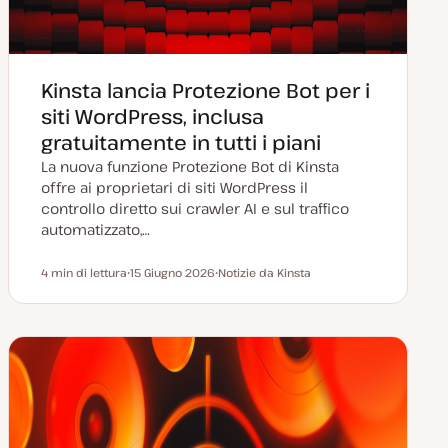
Kinsta lancia Protezione Bot per i
siti WordPress, inclusa
gratuitamente in tutti i piani
La nuova funzione Protezione Bot di Kinsta
offre ai proprietari di siti WordPress il
controllo diretto sui crawler AI e sul traffico
automatizzato,…
4 min di lettura
15 Giugno 2026
Notizie da Kinsta
Tempo di lettura
D
A
a
r
t
g
a
o
a
m
g
e
g
n
i
t
o
o
r
n
a
t