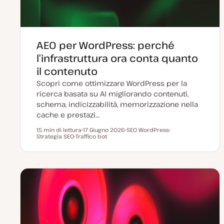
AEO per WordPress: perché
l’infrastruttura ora conta quanto
il contenuto
Scopri come ottimizzare WordPress per la
ricerca basata su AI migliorando contenuti,
schema, indicizzabilità, memorizzazione nella
cache e prestazi…
15 min di lettura
17 Giugno 2026
SEO WordPress
Tempo di lettura
Strategia SEO
Traffico bot
D
A
A
A
a
r
r
r
t
g
g
g
a
o
o
o
a
m
m
m
g
e
e
e
g
n
n
n
i
t
t
t
o
o
o
o
r
n
a
t
a