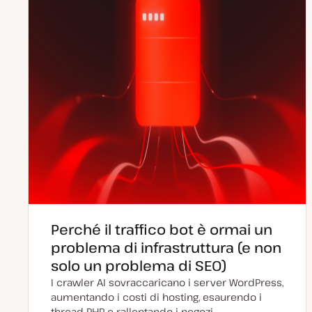
Perché il traffico bot è ormai un
problema di infrastruttura (e non
solo un problema di SEO)
I crawler AI sovraccaricano i server WordPress,
aumentando i costi di hosting, esaurendo i
thread PHP e rallentando i negozi