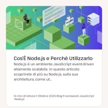
Cos’È Node.js e Perché Utilizzarlo
Node.js è un ambiente JavaScript event-driven
altamente scalabile. In questo articolo
scoprirete di più su Node.js, sulla sua
architettura, come ut…
14 min di lettura
1 Ottobre 2025
Blog
Framework JavaScript
Tempo di lettura
Node.js
D
P
A
A
a
o
r
r
t
s
g