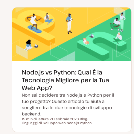
Node.js vs Python: Qual È la
Tecnologia Migliore per la Tua
Web App?
Non sai decidere tra Node.js e Python per il
tuo progetto? Questo articolo tu aiuta a
scegliere tra le due tecnologie di sviluppo
backend.
15 min di lettura
21 Febbraio 2023
Blog
Tempo di lettura
Linguaggi di Sviluppo Web
D
Node.js
P
Python
A
a
A
o
A
r
t
r
s
r
g