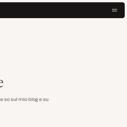
Navig
Prova gratis
e
e so sul mio blog e su