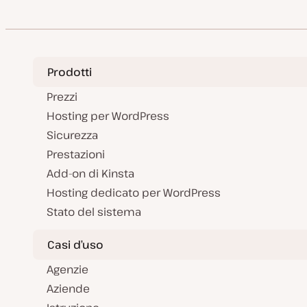
a
g
t
g
o
a
o
t
o
m
g
m
y
m
e
g
e
p
e
n
i
n
e
n
t
o
t
t
o
r
o
o
n
Prodotti
a
t
a
Prezzi
Hosting per WordPress
Sicurezza
Prestazioni
Add-on di Kinsta
Hosting dedicato per WordPress
Stato del sistema
Casi d’uso
Agenzie
Aziende