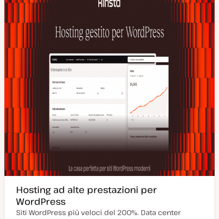
i
e
t
t
o
o
o
r
n
a
t
a
Hosting ad alte prestazioni per
WordPress
Siti WordPress più veloci del 200%. Data center