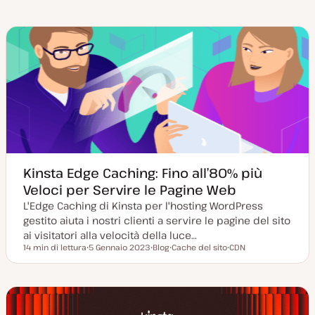
Kinsta Edge Caching: Fino all’80% più
Veloci per Servire le Pagine Web
L'Edge Caching di Kinsta per l'hosting WordPress
gestito aiuta i nostri clienti a servire le pagine del sito
ai visitatori alla velocità della luce…
14 min di lettura
5 Gennaio 2023
Blog
Cache del sito
CDN
Tempo di lettura
D
P
A
A
a
o
r
r
t
s
g
g
a
t
o
o
a
t
m
m
g
y
e
e
g
p
n
n