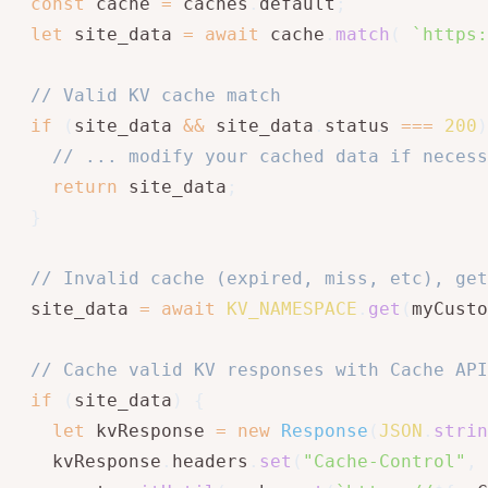
const
 cache 
=
 caches
.
default
;
let
 site_data 
=
await
 cache
.
match
(
`
https:
// Valid KV cache match
if
(
site_data 
&&
 site_data
.
status 
===
200
)
// ... modify your cached data if necess
return
 site_data
;
}
// Invalid cache (expired, miss, etc), get
  site_data 
=
await
KV_NAMESPACE
.
get
(
myCusto
// Cache valid KV responses with Cache API
if
(
site_data
)
{
let
 kvResponse 
=
new
Response
(
JSON
.
strin
	kvResponse
.
headers
.
set
(
"Cache-Control"
,