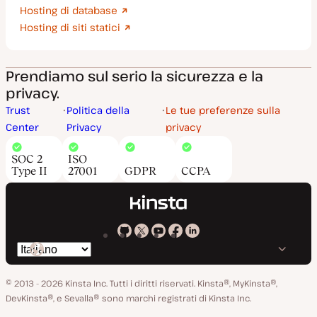
Hosting di database
Hosting di siti statici
Prendiamo sul serio la sicurezza e la
privacy.
Trust
Politica della
Le tue preferenze sulla
Center
Privacy
privacy
SOC 2
ISO
Type II
27001
GDPR
CCPA
Kinsta
Kinsta
Kinsta
Kinsta
Kinsta
Cambia
su
su
su
su
su
lingua
GitHub
X
YouTube
Facebook
LinkedIn
© 2013 - 2026 Kinsta Inc. Tutti i diritti riservati.
Kinsta®, MyKinsta®,
DevKinsta®, e Sevalla® sono marchi registrati di Kinsta Inc.