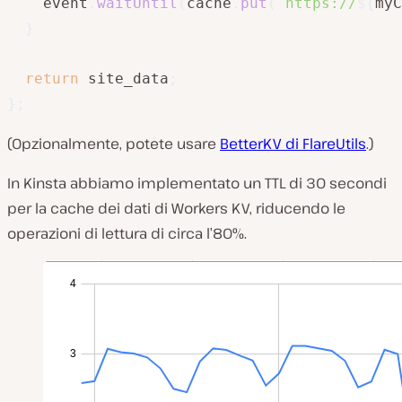
	event
.
waitUntil
(
cache
.
put
(
`
https://
${
myC
}
return
 site_data
;
}
;
(Opzionalmente, potete usare
BetterKV di FlareUtils
.)
In Kinsta abbiamo implementato un TTL di 30 secondi
per la cache dei dati di Workers KV, riducendo le
operazioni di lettura di circa l’80%.