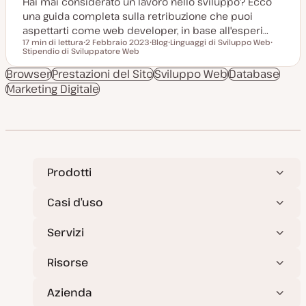
Hai mai considerato un lavoro nello sviluppo? Ecco
una guida completa sulla retribuzione che puoi
aspettarti come web developer, in base all'esperi…
17 min di lettura
2 Febbraio 2023
Blog
Linguaggi di Sviluppo Web
Tempo di lettura
Stipendio di Sviluppatore Web
D
P
A
A
a
o
r
r
t
s
g
g
Browser
Prestazioni del Sito
Sviluppo Web
Database
a
t
o
o
Marketing Digitale
a
t
m
m
g
y
e
e
g
p
n
n
i
e
t
t
o
o
o
r
n
a
t
a
Prodotti
Casi d’uso
Servizi
Risorse
Azienda