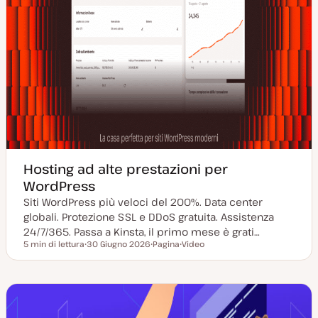
Hosting ad alte prestazioni per
WordPress
Siti WordPress più veloci del 200%. Data center
globali. Protezione SSL e DDoS gratuita. Assistenza
24/7/365. Passa a Kinsta, il primo mese è grati…
5 min di lettura
30 Giugno 2026
Pagina
Video
Tempo di lettura
D
P
T
a
o
i
t
s
p
a
t
o
a
t
d
g
y
i
g
p
c
i
e
o