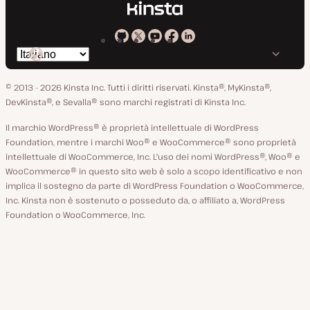
Kinsta
Kinsta
Kinsta
Kinsta
Kinsta
Cambia
su
su
su
su
su
lingua
GitHub
X
YouTube
Facebook
LinkedIn
© 2013 - 2026 Kinsta Inc. Tutti i diritti riservati.
Kinsta®, MyKinsta®,
DevKinsta®, e Sevalla® sono marchi registrati di Kinsta Inc.
Il marchio WordPress® è proprietà intellettuale di WordPress
Foundation, mentre i marchi Woo® e WooCommerce® sono proprietà
intellettuale di WooCommerce, Inc. L'uso dei nomi WordPress®, Woo® e
WooCommerce® in questo sito web è solo a scopo identificativo e non
implica il sostegno da parte di WordPress Foundation o WooCommerce,
Inc. Kinsta non è sostenuto o posseduto da, o affiliato a, WordPress
Foundation o WooCommerce, Inc.