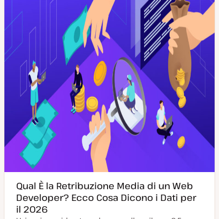
o
n
r
t
n
e
a
n
t
u
a
t
o
Qual È la Retribuzione Media di un Web
Developer? Ecco Cosa Dicono i Dati per
il 2026