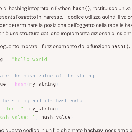
e di hashing integrata in Python,
, restituisce un va
hash()
senta l’oggetto in ingresso. Il codice utilizza quindi il val
 per determinare la posizione dell’oggetto nella tabella has
sh è una struttura dati che implementa dizionari e insiemi
 seguente mostra il funzionamento della funzione
:
hash()
g 
=
"hello world"
ate the hash value of the string
ue 
=
hash
(
my_string
)
the string and its hash value
tring: "
,
 my_string
)
ash value: "
,
 hash_value
)
mo questo codice in un file chiamato
hash.py
, possiamo e