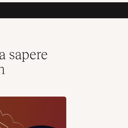
da sapere
n