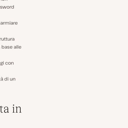
assword
parmiare
ruttura
 base alle
ggi con
tà di un
ta in