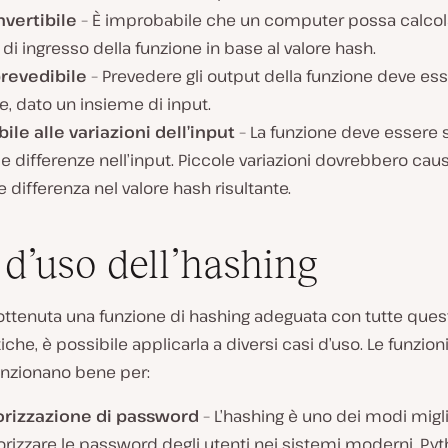
nvertibile
– È improbabile che un computer possa calcola
 di ingresso della funzione in base al valore hash.
revedibile
– Prevedere gli output della funzione deve es
ile, dato un insieme di input.
ile alle variazioni dell’input
– La funzione deve essere s
e differenze nell’input. Piccole variazioni dovrebbero cau
 differenza nel valore hash risultante.
 d’uso dell’hashing
ottenuta una funzione di hashing adeguata con tutte ques
iche, è possibile applicarla a diversi casi d’uso. Le funzioni
unzionano bene per:
izzazione di password
– L’hashing è uno dei modi migli
izzare le password degli utenti nei sistemi moderni. Py