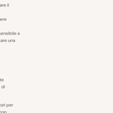
re il
sere
ensibile a
sare una
te
 di
ori per
thon