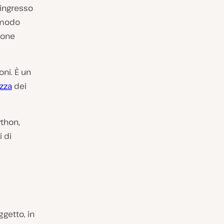
 ingresso
n modo
zione
ni. È un
zza
dei
ython,
i di
ggetto, in