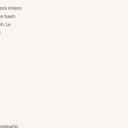
lore intero
ore hash
h. La
.
seguirlo