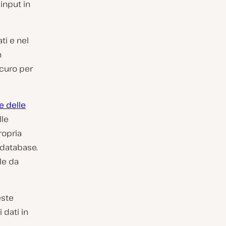
’input in
ti e nel
n
icuro per
e delle
lle
ropria
 database.
le da
este
dati in