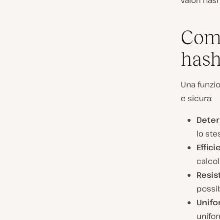
valori hash
Come
hash
Una funzio
e sicura:
Deter
lo ste
Effici
calcol
Resist
possib
Unif
unifor