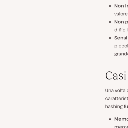
Non i
valore
Non p
diffic
Sensib
piccol
grande
Casi
Una volta 
caratterist
hashing f
Memor
memor