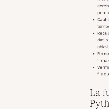
combi
prima 
Cach
tempo 
Recup
dati a
chiavi.
Firme 
firma 
Verifi
file d
La f
Pyt