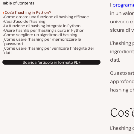
Table of Contents
I
programm
Cos’è l’hashing in Python?
in un valo
Come creare una funzione di hashing efficace
univoco e 
Casi d’uso dell’hashing
La funzione di hashing integrata in Python
sicura di v
Usare hashlib per l’hashing sicuro in Python
Come scegliere un algoritmo di hashing
Come usare l’hashing per memorizzare le
L’hashing 
password
Come usare l’hashing per verificare l’integrità dei
ingrediente
dati
dati.
Scarica l'articolo in formato PDF
Questo art
approfondi
hashing ch
Cos’
L’hashing 