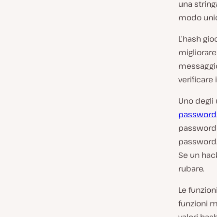
una string
modo unic
L’hash gio
migliorare
messaggio 
verificare
Uno degli 
password
password i
password,
Se un hack
rubare.
Le funzion
funzioni m