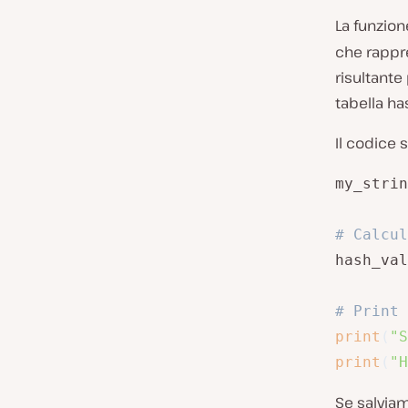
La funzion
che rappre
risultante
tabella ha
Il codice
my_strin
# Calcul
hash_val
# Print 
print
(
"S
print
(
"H
Se salvia