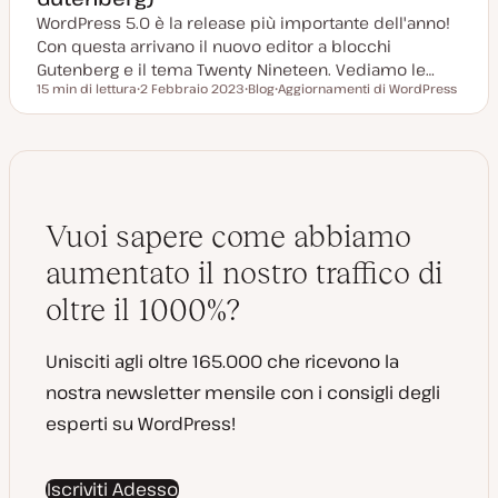
WordPress 5.0 è la release più importante dell'anno!
Con questa arrivano il nuovo editor a blocchi
Gutenberg e il tema Twenty Nineteen. Vediamo le…
15 min di lettura
2 Febbraio 2023
Blog
Aggiornamenti di WordPress
Tempo di lettura
D
P
A
a
o
r
t
s
g
a
t
o
a
t
m
g
y
e
g
p
n
i
e
t
o
o
Vuoi sapere come abbiamo
r
n
a
aumentato il nostro traffico di
t
a
oltre il 1000%?
Unisciti agli oltre 165.000 che ricevono la
nostra newsletter mensile con i consigli degli
esperti su WordPress!
Iscriviti Adesso