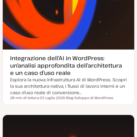
Integrazione dell’AI in WordPress:
un’analisi approfondita dell’architettura
e un caso d’uso reale
Esplora la nuova infrastruttura AI di WordPress. Scopri
la sua architettura nativa, i flussi di lavoro interni e un
caso d’uso reale di conversione…
28 min di lettura
23 Luglio 2026
Blog
Sviluppo di WordPress
Tempo di lettura
D
P
A
a
o
r
t
s
g
a
t
o
a
t
m
g
y
e
g
p
n
i
e
t
o
o