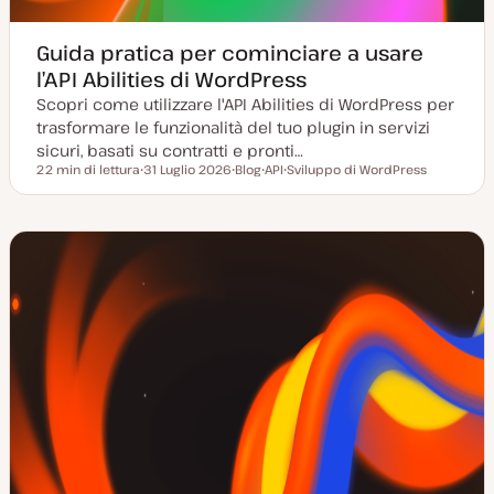
Guida pratica per cominciare a usare
l’API Abilities di WordPress
Scopri come utilizzare l'API Abilities di WordPress per
trasformare le funzionalità del tuo plugin in servizi
sicuri, basati su contratti e pronti…
22 min di lettura
31 Luglio 2026
Blog
API
Sviluppo di WordPress
Tempo di lettura
D
P
A
A
a
o
r
r
t
s
g
g
a
t
o
o
a
t
m
m
g
y
e
e
g
p
n
n
i
e
t
t
o
o
o
r
n
a
t
a