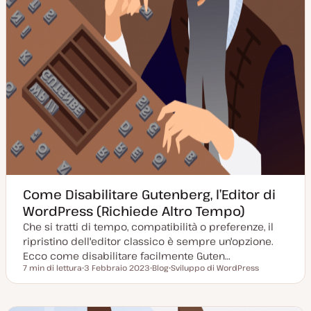
Come Disabilitare Gutenberg, l’Editor di
WordPress (Richiede Altro Tempo)
Che si tratti di tempo, compatibilità o preferenze, il
ripristino dell'editor classico è sempre un'opzione.
Ecco come disabilitare facilmente Guten…
7 min di lettura
3 Febbraio 2023
Blog
Sviluppo di WordPress
Tempo di lettura
D
P
A
a
o
r
t
s
g
a
t
o