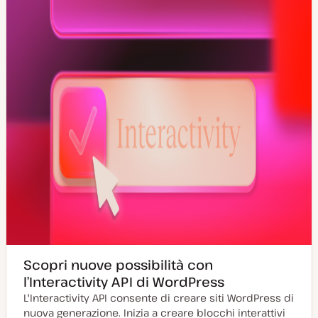
r
n
a
t
a
Scopri nuove possibilità con
l’Interactivity API di WordPress
L'Interactivity API consente di creare siti WordPress di
nuova generazione. Inizia a creare blocchi interattivi