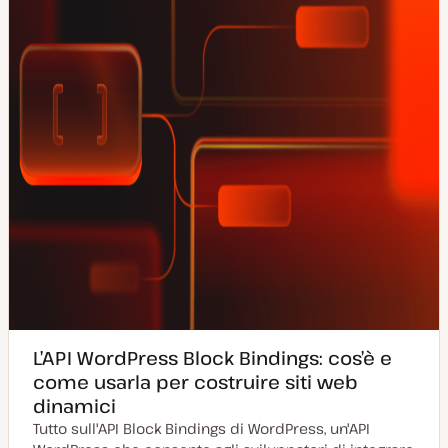
r
n
a
t
a
L’API WordPress Block Bindings: cos’è e
come usarla per costruire siti web
dinamici
Tutto sull'API Block Bindings di WordPress, un'API