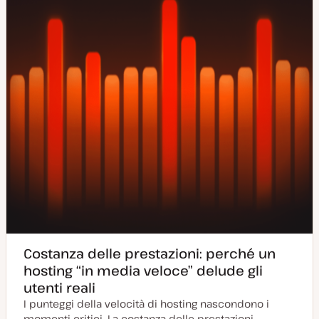
r
n
a
t
a
Costanza delle prestazioni: perché un
hosting “in media veloce” delude gli
utenti reali
I punteggi della velocità di hosting nascondono i
momenti critici. La costanza delle prestazioni