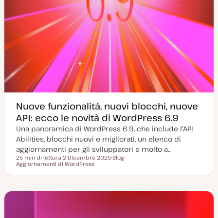
Nuove funzionalità, nuovi blocchi, nuove
API: ecco le novità di WordPress 6.9
Una panoramica di WordPress 6.9, che include l'API
Abilities, blocchi nuovi e migliorati, un elenco di
aggiornamenti per gli sviluppatori e molto a…
25 min di lettura
2 Dicembre 2025
Blog
Tempo di lettura
Aggiornamenti di WordPress
D
P
A
a
o
r
t
s
g
a
t
o
a
t
m
g
y
e
g
p
n
i
e
t
o
o