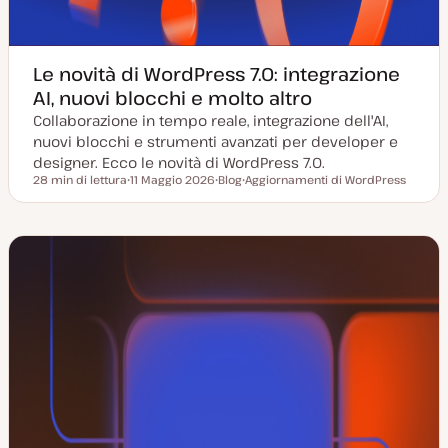
Le novità di WordPress 7.0: integrazione
AI, nuovi blocchi e molto altro
Collaborazione in tempo reale, integrazione dell'AI,
nuovi blocchi e strumenti avanzati per developer e
designer. Ecco le novità di WordPress 7.0.
28 min di lettura
11 Maggio 2026
Blog
Aggiornamenti di WordPress
Tempo di lettura
D
P
A
a
o
r
t
s
g
a
t
o
a
t
m
g
y
e
g
p
n
i
e
t
o
o
r
n
a
t
a