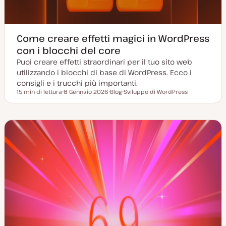
Come creare effetti magici in WordPress
con i blocchi del core
Puoi creare effetti straordinari per il tuo sito web
utilizzando i blocchi di base di WordPress. Ecco i
consigli e i trucchi più importanti.
15 min di lettura
8 Gennaio 2026
Blog
Sviluppo di WordPress
Tempo di lettura
D
P
A
a
o
r
t
s
g
a
t
o
a
t
m
g
y
e
g
p
n
i
e
t
o
o
r
n
a
t
a