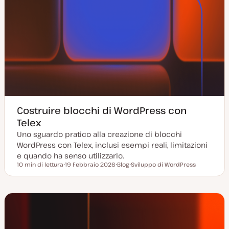
Costruire blocchi di WordPress con
Telex
Uno sguardo pratico alla creazione di blocchi
WordPress con Telex, inclusi esempi reali, limitazioni
e quando ha senso utilizzarlo.
10 min di lettura
19 Febbraio 2026
Blog
Sviluppo di WordPress
Tempo di lettura
D
P
A
a
o
r
t
s
g
a
t
o
a
t
m
g
y
e
g
p
n
i
e
t
o
o