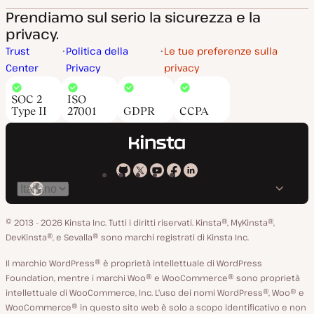
Prendiamo sul serio la sicurezza e la
privacy.
Trust
Politica della
Le tue preferenze sulla
Center
Privacy
privacy
SOC 2
ISO
Type II
27001
GDPR
CCPA
Kinsta
Kinsta
Kinsta
Kinsta
Kinsta
Cambia
su
su
su
su
su
lingua
GitHub
X
YouTube
Facebook
LinkedIn
© 2013 - 2026 Kinsta Inc. Tutti i diritti riservati.
Kinsta®, MyKinsta®,
DevKinsta®, e Sevalla® sono marchi registrati di Kinsta Inc.
Il marchio WordPress® è proprietà intellettuale di WordPress
Foundation, mentre i marchi Woo® e WooCommerce® sono proprietà
intellettuale di WooCommerce, Inc. L'uso dei nomi WordPress®, Woo® e
WooCommerce® in questo sito web è solo a scopo identificativo e non