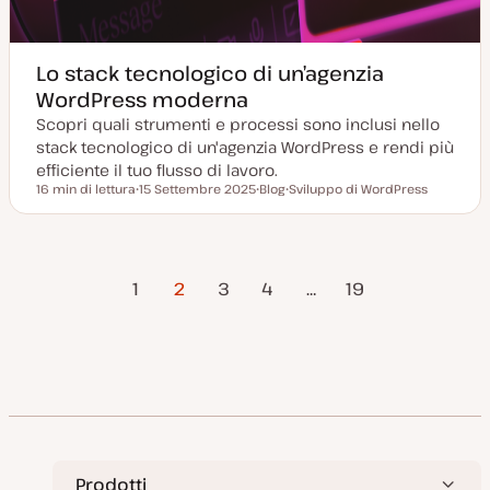
Lo stack tecnologico di un’agenzia
WordPress moderna
Scopri quali strumenti e processi sono inclusi nello
stack tecnologico di un'agenzia WordPress e rendi più
efficiente il tuo flusso di lavoro.
16 min di lettura
15 Settembre 2025
Blog
Sviluppo di WordPress
Tempo di lettura
D
P
A
a
o
r
t
s
g
a
t
o
a
t
m
Pagina
Pagina
Paginazione
g
y
e
1
2
3
4
…
19
g
p
n
precedente
successiv
i
e
t
o
o
degli
r
n
a
articoli
t
a
Prodotti