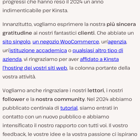
progressi che hanno reso il 2024 un anno
indimenticabile per Kinsta.
Innanzitutto, vogliamo esprimere la nostra
più sincera
gratitudine
ai nostri fantastici
clienti
. Che abbiate un
sito singolo
,
un negozio WooCommerce
, un’
agenzia
,
un’
istituzione accademica
o
qualsiasi altro tipo di
azienda
, vi ringraziamo per aver
affidato a Kinsta
l’hosting dei vostri siti web
, la colonna portante della
vostra attività.
Vogliamo anche ringraziare i nostri
lettori
, i nostri
follower
e la
nostra community
. Nel 2024 abbiamo
pubblicato centinaia di
tutorial
, siamo entrati in
contatto con un nuovo pubblico e abbiamo
intensificato il nostro rapporto con tutti voi. Il vostro
feedback, le vostre idee e la vostra passione ci ispirano