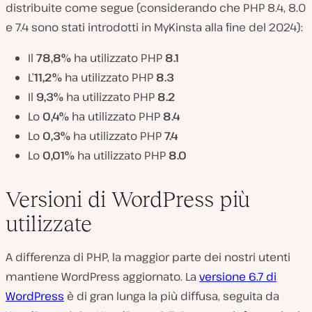
distribuite come segue (considerando che PHP 8.4, 8.0
e 7.4 sono stati introdotti in MyKinsta alla fine del 2024):
Il
78,8%
ha utilizzato PHP
8.1
L’
11,2%
ha utilizzato PHP
8.3
Il
9,3%
ha utilizzato PHP
8.2
Lo
0,4%
ha utilizzato PHP
8.4
Lo
0,3%
ha utilizzato PHP
7.4
Lo
0,01%
ha utilizzato PHP
8.0
Versioni di WordPress più
utilizzate
A differenza di PHP, la maggior parte dei nostri utenti
mantiene WordPress aggiornato. La
versione 6.7 di
WordPress
è di gran lunga la più diffusa, seguita da