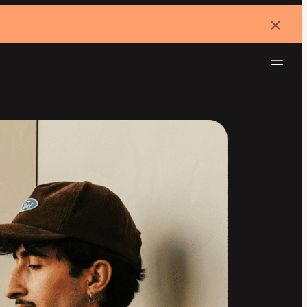
バ
ナ
ー
を
ナ
閉
じ
ビ
る
ゲ
無料でお試し
ー
シ
ョ
ン