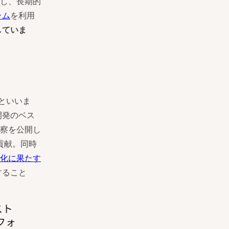
し、長期的
ラム
を利用
していま
たといいま
ブ開発のベス
察を公開し
に貢献。同時
化に果たす
すること
スト
フォ