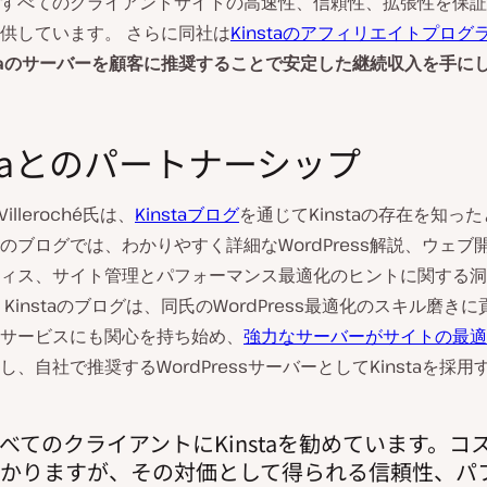
すべてのクライアントサイトの高速性、信頼性、拡張性を保証
供しています。 さらに同社は
Kinstaのアフィリエイトプログ
staのサーバーを顧客に推奨することで安定した継続収入を手に
staとのパートナーシップ
 Villeroché氏は、
Kinstaブログ
を通じてKinstaの存在を知っ
staのブログでは、わかりやすく詳細なWordPress解説、ウェ
ィス、サイト管理とパフォーマンス最適化のヒントに関する洞
Kinstaのブログは、同氏のWordPress最適化のスキル磨き
taのサービスにも関心を持ち始め、
強力なサーバーがサイトの最適
し、自社で推奨するWordPressサーバーとしてKinstaを採用
べてのクライアントにKinstaを勧めています。コ
かりますが、その対価として得られる信頼性、パ