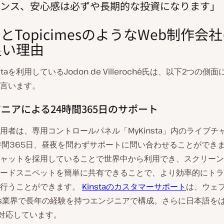
ンス、安心感は必ずや長期的な投資になります
staとTopicimesのようなWeb制作会
良い理由
staを利用しているJodon de Villeroché氏は、以下2つの側
言います。
ンジニアによる24時間365日のサポート
aの利用者は、専用コントロールパネル「MyKinsta」内のライブ
時間365日、昼夜を問わずサポートに問い合わせることができ
ャットを採用していることで世界中から利用でき、スクリーン
ードスニペットを簡単に共有できることで、より効率的にトラ
を行うことができます。
Kinstaのカスタマーサポート
は、ウェ
ress業界で長年の経験を持つエンジニアで構成。さらに日本語を
対応しています。