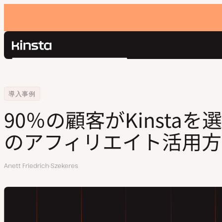
Kinsta®
検
プラットフォーム
索
ソリューション
ログイン
Home
会社
90％の顧客がKinstaを選ぶTopicimesのアフィリエイト活用方法
導入事例
価格設定
リソース
90％の顧客がKinstaを選ぶ
お問い合わせ
のアフィリエイト活用方
執
Anett Friedrich-Szekeres
筆