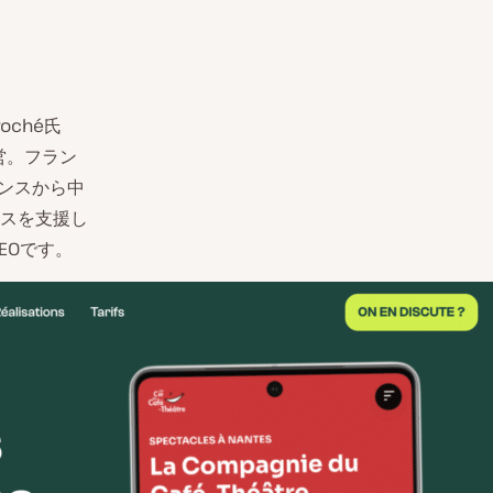
oché氏
営。フラン
ランスから中
スを支援し
SEOです。