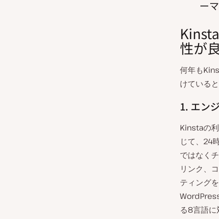
ーマ
Kin
性が
何年もKin
けていると
1. エ
Kinst
じて、24
ではなくチ
リンク、コ
ティング
WordP
る8言語に