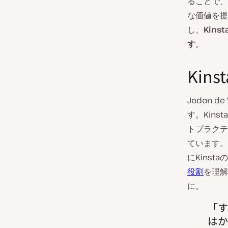
ることで、
な価値を提
し、
Kin
す
。
Kin
Jodon de
す。Kin
トプラクテ
ています。 
にKins
役割
を理解
に。
す
はか