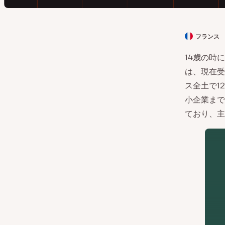
フランス
ク
ラ
14歳の時に
イ
は、現在受
ア
ス全土で1
ン
小企業まで
ト
ており、主な
の
国
: