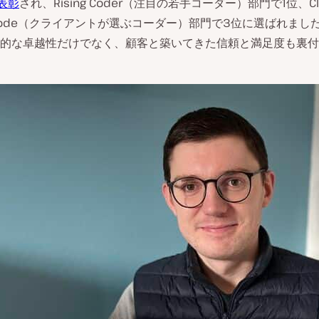
で表彰
され、Rising Coder（注目の若手コーダー）部門で1位、Clie
ite Code（クライアントが選ぶコーダー）部門で3位に選ばれま
的な卓越性だけでなく、顧客と築いてきた信頼と満足度も裏付