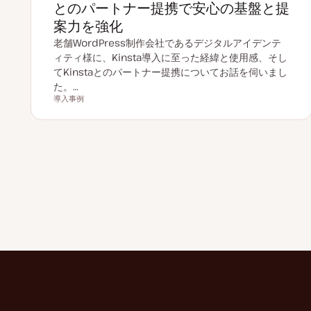
とのパートナー提携で安心の基盤と提
案力を強化
老舗WordPress制作会社であるデジタルアイデンテ
ィティ様に、Kinsta導入に至った経緯と使用感、そし
てKinstaとのパートナー提携についてお話を伺いまし
た。…
導入事例
投稿タイプ