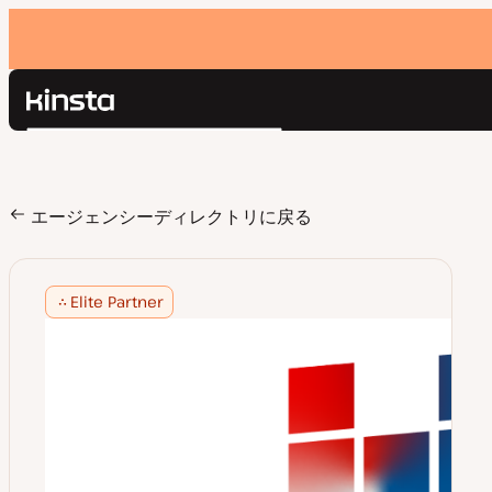
Kinsta®
検
プラットフォーム
索
ソリューション
ログイン
価格設定
エージェンシーディレクトリに戻る
リソース
お問い合わせ
Elite Partner