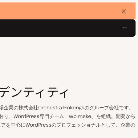
バ
ナ
ー
を
ナ
閉
じ
ビ
る
ゲ
無料でお試し
ー
シ
ョ
ン
デンティティ
株式会社Orchestra Holdingsのグループ会社です。
WordPress専門チーム「wp.make」を組織。開発から
を中心にWordPressのプロフェッショナルとして、企業の