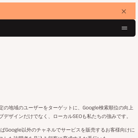
バ
ナ
ー
を
ナ
閉
じ
ビ
る
ゲ
無料でお試し
ー
シ
ョ
ン
の地域のユーザーをターゲットに、Google検索順位の向上
ブデザインだけでなく、ローカルSEOも私たちの強みです。
えばGoogle以外のチャネルでサービスを販売するお客様向けに