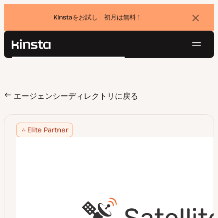
Kinstaをお試し｜初月は無料！
バ
ナ
ー
を
ナ
閉
Kinsta®
検
じ
ビ
プラットフォーム
る
索
ゲ
ソリューション
ログイン
無料でお試し
ー
価格設定
エージェンシーディレクトリに戻る
リソース
シ
お問い合わせ
ョ
Elite Partner
ン