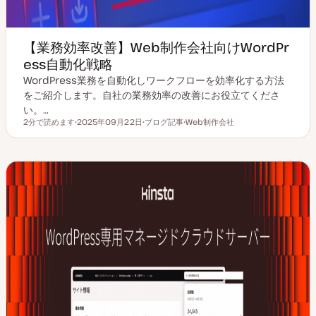
【業務効率改善】Web制作会社向けWordPr
ess自動化戦略
WordPress業務を自動化しワークフローを効率化する方法
をご紹介します。自社の業務効率の改善にお役立てくださ
い。…
2分で読めます
2025年09月22日
ブログ記事
Web制作会社
読むのにかかる時間
更
投
ト
新
稿
ピ
日
タ
ッ
イ
ク
プ