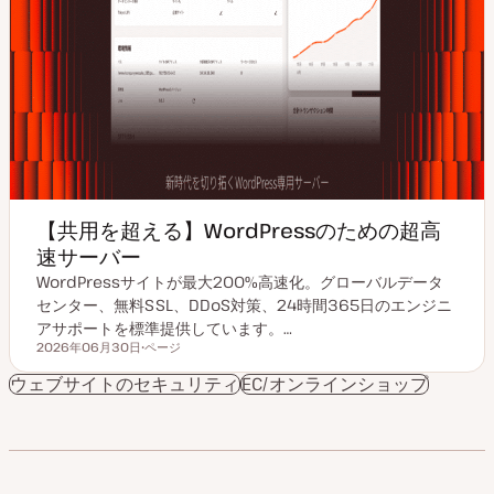
【共用を超える】WordPressのための超高
速サーバー
WordPressサイトが最大200%高速化。グローバルデータ
センター、無料SSL、DDoS対策、24時間365日のエンジニ
アサポートを標準提供しています。…
2026年06月30日
ページ
更新日
投
稿
ウェブサイトのセキュリティ
EC/オンラインショップ
タ
イ
プ