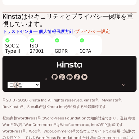
Kinstaはセキュリティとプライバシー保護を重
視しています。
トラストセンター
個人情報保護方針
プライバシー設定
SOC 2
ISO
Type II
27001
GDPR
CCPA
Kinsta
Kinsta
Kinsta
Kinsta
Kinsta
言
の
の
の
の
の
語
GitHub
X
YouTube
Facebook
LinkedIn
© 2013 - 2026 Kinsta Inc. All rights reserved.
Kinsta®、MyKinsta®、
の
ア
ペ
DevKinsta®、Sevalla®はKinsta Inc.が所有する登録商標です。
切
カ
ー
登録商標WordPress®はWordPress Foundationの知的財産であり、登録商標
り
ウ
ジ
Woo®並びにWooCommerce®はWooCommerce, Inc.の知的財産です。
替
WordPress®、Woo®、WooCommerce®の当ウェブサイトでの使用は識別の
ン
え
みを目的としておりWordPress FoundationまたはWooCommerce, Inc.によ