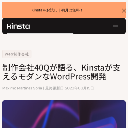
Kinstaをお試し｜初月は無料！
バ
ナ
ー
を
ナ
閉
Kinsta®
検
じ
ビ
プラットフォーム
る
索
ゲ
ソリューション
ログイン
無料でお試し
ー
Home
リソースセンター
制作会社40Qが語る、Kinstaが支えるモダンなWordPress開発
Web制作会社
価格設定
リソース
シ
制作会社40Qが語る、Kinstaが支
お問い合わせ
ョ
えるモダンなWordPress開発
ン
執
Maximo Martínez Soria
最終更新日
2026年06月15日
筆