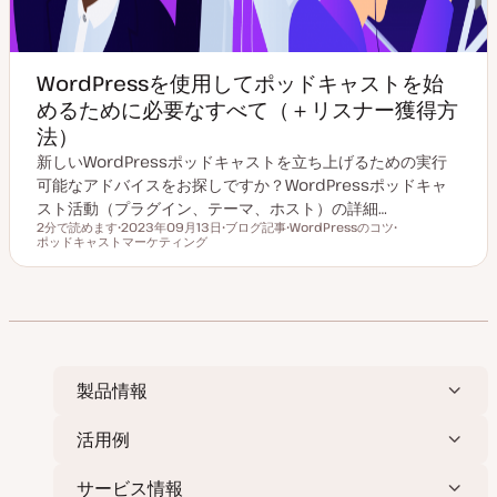
WordPressを使用してポッドキャストを始
めるために必要なすべて（＋リスナー獲得方
法）
新しいWordPressポッドキャストを立ち上げるための実行
可能なアドバイスをお探しですか？WordPressポッドキャ
スト活動（プラグイン、テーマ、ホスト）の詳細…
2分で読めます
2023年09月13日
ブログ記事
WordPressのコツ
読むのにかかる時間
ポッドキャストマーケティング
更
投
ト
ト
新
稿
ピ
ピ
日
タ
ッ
ッ
イ
ク
ク
プ
製品情報
活用例
サービス情報