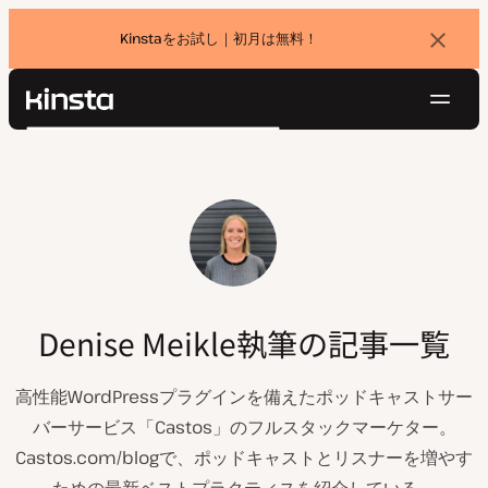
Kinstaをお試し｜初月は無料！
バ
ナ
ー
を
ナ
閉
Kinsta®
検
じ
ビ
プラットフォーム
る
索
ゲ
ソリューション
ログイン
無料でお試し
ー
価格設定
リソース
シ
お問い合わせ
ョ
ン
Denise Meikle執筆の記事一覧
高性能WordPressプラグインを備えたポッドキャストサー
バーサービス「Castos」のフルスタックマーケター。
Castos.com/blogで、ポッドキャストとリスナーを増やす