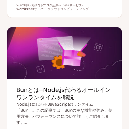
2026年06月17日
ブログ記事
Kinstaサービス
更新日
WordPressサーバー
投
クラウドコンピューティング
ト
ト
稿
ト
ピ
ピ
タ
ピ
ッ
ッ
イ
ッ
ク
ク
プ
ク
Bunとは─Node.js代わるオールイン
ワンランタイムを解説
Node.jsに代わるJavaScriptのランタイム
「Bun」。この記事では、Bunの主な機能や強み、使
用方法、パフォーマンスについて詳しくご紹介しま
す。…