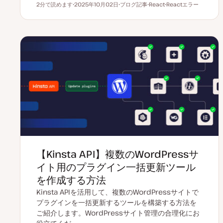
2分で読めます
2025年10月02日
ブログ記事
React
Reactエラー
読むのにかかる時間
更
投
ト
ト
新
稿
ピ
ピ
日
タ
ッ
ッ
イ
ク
ク
プ
【Kinsta API】複数のWordPressサ
イト用のプラグイン一括更新ツール
を作成する方法
Kinsta APIを活用して、複数のWordPressサイトで
プラグインを一括更新するツールを構築する方法を
ご紹介します。WordPressサイト管理の合理化にお