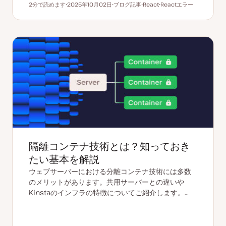
2分で読めます
2025年10月02日
ブログ記事
React
Reactエラー
読むのにかかる時間
更
投
ト
ト
新
稿
ピ
ピ
日
タ
ッ
ッ
イ
ク
ク
プ
隔離コンテナ技術とは？知っておき
たい基本を解説
ウェブサーバーにおける分離コンテナ技術には多数
のメリットがあります。共用サーバーとの違いや
Kinstaのインフラの特徴についてご紹介します。…