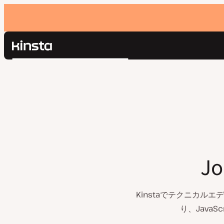
Kinsta®
検
プラットフォーム
索
ソリューション
ログイン
価格設定
リソース
お問い合わせ
J
Kinstaでテクニカ
り、Java