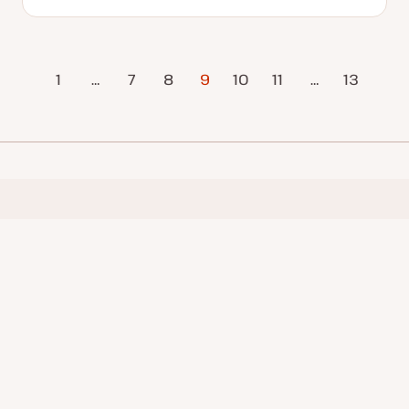
新
ト
稿
ピ
日
ピ
タ
ッ
ッ
イ
ク
ク
プ
ジ
1
…
7
8
9
10
11
…
次のページ
13