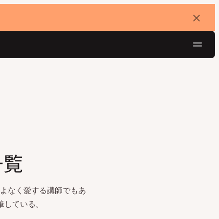
バ
ナ
ー
を
ナ
閉
じ
ビ
る
ゲ
無料でお試し
ー
シ
ョ
ン
一覧
こよなく愛する講師でもあ
執筆している。