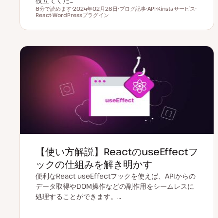
役立てくだ…
8分で読めます
2024年02月26日
ブログ記事
API
Kinstaサービス
読むのにかかる時間
React
WordPressプラグイン
更
投
ト
ト
ト
ト
新
稿
ピ
ピ
ピ
ピ
日
タ
ッ
ッ
ッ
ッ
イ
ク
ク
ク
ク
プ
【使い方解説】ReactのuseEffectフ
ックの仕組みを解き明かす
便利なReact useEffectフックを使えば、APIからの
データ取得やDOM操作などの副作用をシームレスに
処理することができます。…