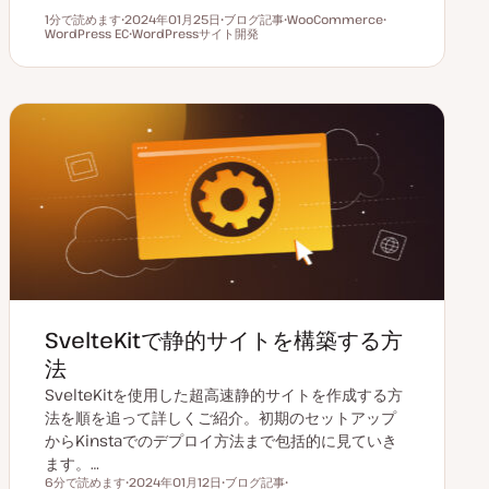
1分で読めます
2024年01月25日
ブログ記事
WooCommerce
読むのにかかる時間
WordPress EC
更
WordPressサイト開発
投
ト
ト
新
ト
稿
ピ
ピ
日
ピ
タ
ッ
ッ
ッ
イ
ク
ク
ク
プ
SvelteKitで静的サイトを構築する方
法
SvelteKitを使用した超高速静的サイトを作成する方
法を順を追って詳しくご紹介。初期のセットアップ
からKinstaでのデプロイ方法まで包括的に見ていき
ます。…
6分で読めます
2024年01月12日
ブログ記事