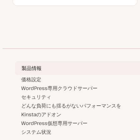
新
稿
ピ
ピ
日
タ
ッ
ッ
イ
ク
ク
プ
投
前のペー
稿
の
ペ
ー
製品情報
ジ
価格設定
送
WordPress専用クラウドサーバー
セキュリティ
り
どんな負荷にも揺るがないパフォーマンスを
Kinstaのアドオン
WordPress仮想専用サーバー
システム状況