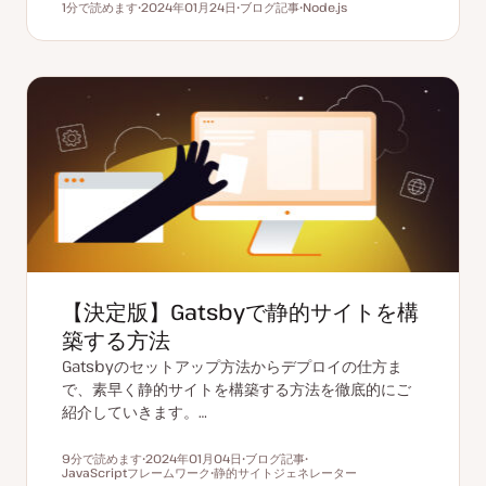
1分で読めます
2024年01月24日
ブログ記事
Node.js
読むのにかかる時間
更
投
ト
新
稿
ピ
日
タ
ッ
イ
ク
プ
【決定版】Gatsbyで静的サイトを構
築する方法
Gatsbyのセットアップ方法からデプロイの仕方ま
で、素早く静的サイトを構築する方法を徹底的にご
紹介していきます。…
9分で読めます
2024年01月04日
ブログ記事
読むのにかかる時間
JavaScriptフレームワーク
更
静的サイトジェネレーター
投
ト