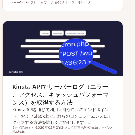
読むのにかかる時間
JavaScriptフレームワーク
更
静的サイトジェネレーター
投
ト
新
ト
稿
ピ
日
ピ
タ
ッ
ッ
イ
ク
ク
プ
Kinsta APIでサーバーログ（エラー
、アクセス、キャッシュパフォーマ
ンス）を取得する方法
Kinsta APIを通じて利用可能なログのエンドポイン
ト、およびSlack上でこれらのログにシームレスにア
クセスする方法を詳しくご紹介します。…
3分で読めます
2026年02月24日
ブログ記事
API
Kinstaサービス
読むのにかかる時間
Node.js
更
投
ト
ト
ト