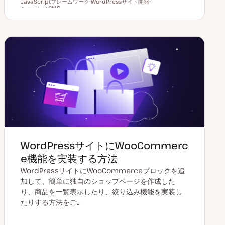
JavaScriptフレームワーク
更
WordPressサイト開発
投
ト
読むのにかかる時間
ヘッドレスCMS
新
ト
稿
ピ
ト
日
ピ
タ
ッ
ピ
ッ
イ
ク
ッ
ク
プ
ク
WordPressサイトにWooCommerc
e機能を実装する方法
WordPressサイトにWooCommerceブロックを追
加して、簡単に独自のショップページを作成した
り、商品を一覧表示したり、絞り込み機能を実装し
たりする方法をご…