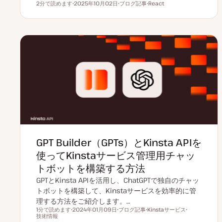
2分で読めます
2025年10月02日
ブログ記事
React
読むのにかかる時間
更
投
ト
新
稿
ピ
日
タ
ッ
イ
ク
プ
GPT Builder（GPTs）とKinsta APIを
使ってKinstaサービス管理用チャッ
トボットを構築する方法
GPTとKinsta APIを活用し、ChatGPTで独自のチャッ
トボットを構築して、Kinstaサービスを効率的に管
理する方法をご紹介します。…
1分で読めます
2024年01月09日
ブログ記事
Kinstaサービス
読むのにかかる時間
技術情報
更
投
ト
ト